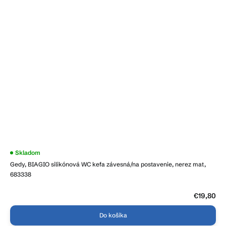
Skladom
Gedy, BIAGIO silikónová WC kefa závesná/na postavenie, nerez mat,
683338
€19,80
Do košíka