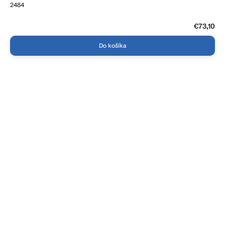
2484
€73,10
Do košíka