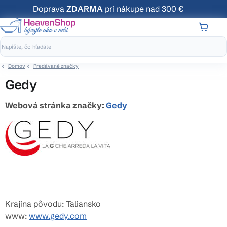
Prejsť
Doprava
ZDARMA
pri nákupe nad 300 €
na
obsah
NÁKUP
KOŠÍK
Domov
Predávané značky
Gedy
Webová stránka značky:
Gedy
Krajina pôvodu: Taliansko
www:
www.gedy.com