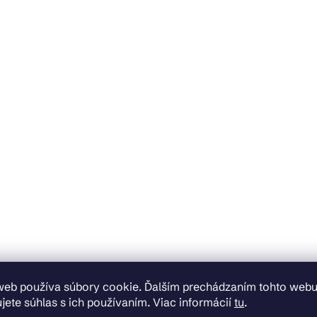
web používa súbory cookie. Ďalším prechádzaním tohto web
jete súhlas s ich používaním. Viac informácií
tu
.