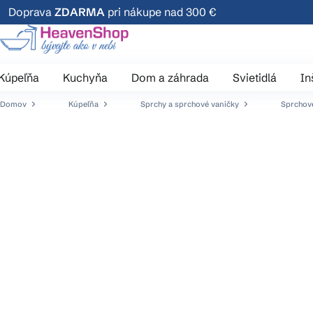
Prejsť
Doprava
ZDARMA
pri nákupe nad 300 €
na
obsah
Kúpeľňa
Kuchyňa
Dom a záhrada
Svietidlá
In
Domov
Kúpeľňa
Sprchy a sprchové vaničky
Sprchové