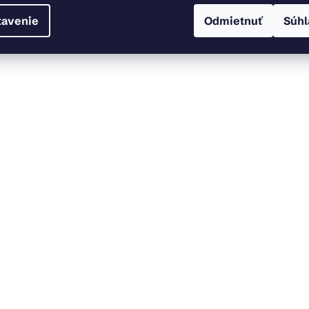
tavenie
Odmietnuť
Súhl