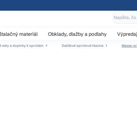
štalačný materiál
Obklady, dlažby a podlahy
Výpreda
 sety a doplnky k sprchám
Dažďové sprchové hlavice
Mexen prí