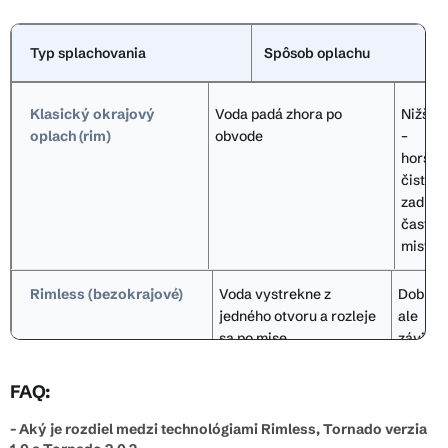
Typ splachovania
Spôsob oplachu
Klasický okrajový
Voda padá zhora po
Nižšia
oplach (rim)
obvode
–
horšie
čistí
zadnú
časť
misy
Rimless (bezokrajové)
Voda vystrekne z
Dobrá,
jedného otvoru a rozleje
ale
sa po mise
závisí
od
smeru
FAQ:
prúdu
- Aký je rozdiel medzi technológiami Rimless, Tornado verzia