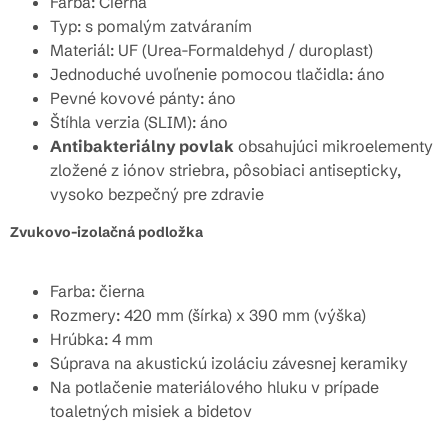
Farba: Čierna
Typ: s pomalým zatváraním
Materiál: UF (Urea-Formaldehyd / duroplast)
Jednoduché uvoľnenie pomocou tlačidla: áno
Pevné kovové pánty: áno
Štíhla verzia (SLIM): áno
Antibakteriálny povlak
obsahujúci mikroelementy
zložené z iónov striebra, pôsobiaci antisepticky,
vysoko bezpečný pre zdravie
Zvukovo-izolačná podložka
Farba: čierna
Rozmery: 420 mm (šírka) x 390 mm (výška)
Hrúbka: 4 mm
Súprava na akustickú izoláciu závesnej keramiky
Na potlačenie materiálového hluku v prípade
toaletných misiek a bidetov