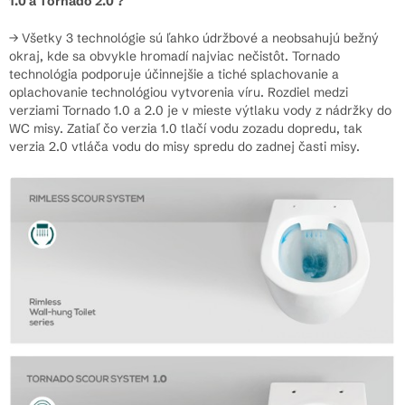
1.0 a Tornado 2.0 ?
Tornado
2–3 trysky
Najvyššia –
Optimalizovaná
Tichši
2.0
vytvárajú
účinné
(menej vody,
splac
→ Všetky 3 technológie sú ľahko údržbové a neobsahujú bežný
(vírivý
cirkulujúci
prepláchnutie
lepší účinok)
okraj, kde sa obvykle hromadí najviac nečistôt. Tornado
oplach)
vír po
celej plochy
technológia podporuje účinnejšie a tiché splachovanie a
celej mise
oplachovanie technológiou vytvorenia víru. Rozdiel medzi
verziami Tornado 1.0 a 2.0 je v mieste výtlaku vody z nádržky do
WC misy. Zatiaľ čo verzia 1.0 tlačí vodu zozadu dopredu, tak
verzia 2.0 vtláča vodu do misy spredu do zadnej časti misy.