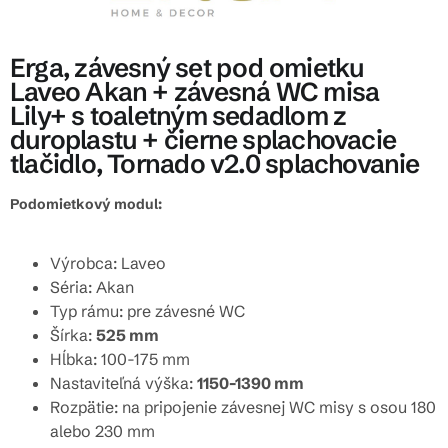
Erga, závesný set pod omietku
Laveo Akan + závesná WC misa
Lily+ s toaletným sedadlom z
duroplastu + čierne splachovacie
tlačidlo, Tornado v2.0 splachovanie
Podomietkový modul:
Výrobca: Laveo
Séria: Akan
Typ rámu: pre závesné WC
Šírka:
525 mm
Hĺbka: 100-175 mm
Nastaviteľná výška:
1150-1390 mm
Rozpätie: na pripojenie závesnej WC misy s osou 180
alebo 230 mm