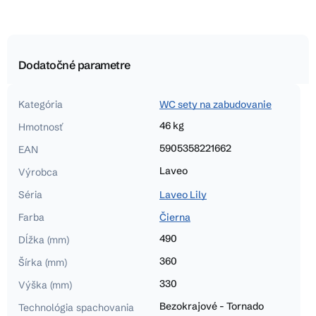
Dodatočné parametre
Kategória
WC sety na zabudovanie
46 kg
Hmotnosť
5905358221662
EAN
Laveo
Výrobca
Séria
Laveo Lily
Farba
Čierna
490
Dĺžka (mm)
360
Šírka (mm)
330
Výška (mm)
Bezokrajové - Tornado
Technológia spachovania