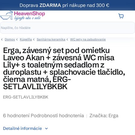
Prejsť
Doprava
ZDARMA
pri nákupe nad 300 €
na
obsah
NÁKUP
KOŠÍK
Domov
Kúpeľňa
Sanitárna keramika
WC sety na zabudovanie
Erga, závesný set pod omietku
Laveo Akan + závesná WC misa
Lily+ s toaletným sedadlom z
duroplastu + splachovacie tlačidlo,
čierna matná, ERG-
SETLAVLILYBKBK
ERG-SETLAVLILYBKBK
Priemerné
6 hodnotení
Podrobnosti hodnotenia
Značka:
Erga
hodnotenie
Detailné informácie
produktu