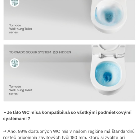
- Je táto WC misa kompatibilná so všetkými podmietkovými
systémami ?
→ Áno. 99% dostupných WC mís v našom regióne má štandardnú
rozteč pripojenia závitových tyčí 180 mm, ktorú si zvolíte pri