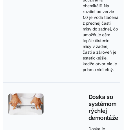
používania
chemikálií. Na
rozdiel od verzie
1.0 je voda tlačená
z prednej časti
misy do zadnej, čo
umožňuje ešte
lepšie čistenie
misy v zadnej
časti a zároveň je
estetickejšie,
keďže otvor nie je
priamo viditeľný.
Doska so
systémom
rýchlej
demontáže
Doska je