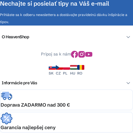
Nechajte si posielať tipy na Váš e-mail
Prihláste sa k odberu newslettera a dostávajte pravidelnú dávku inšpirácie a
tipov.
O HeavenShop
Pripoj sa k nám
SK
CZ
PL
HU
RO
Informácie pre Vás
Doprava ZADARMO nad 300 €
Garancia najlepšej ceny