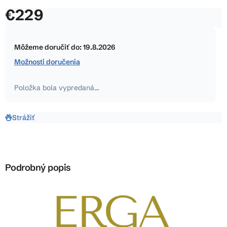
je
€229
4,0
z
Jednotková
5
cena:
Môžeme doručiť do:
19.8.2026
hviezdičiek.
Možnosti doručenia
Položka bola vypredaná…
Strážiť
Podrobný popis