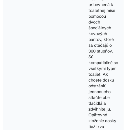
pripevnená k
toaletnej mise
pomocou
dvoch
špeciálnych
kovových
pántov, ktoré
sa otáčajú o
360 stupňov.
Sú
kompatibilné so
všetkými typmi
toaliet. Ak
chcete dosku
odstrániť,
jednoducho
stlačte obe
tlačidlá a
zdvihnite ju.
Opätovné
zloženie dosky
tiež trvá