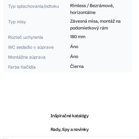
Rimless / Bezrámové,
Typ splachovania/odtoku
horizontálne
Závesná misa, montáž na
Typ misy
podomietkový rám
180 mm
Rozteč uchytenia
Áno
WC sedadlo v súprave
Áno
Montážna súprava
Čierna
Farba tlačidla
Z
á
p
ä
Inšpiračné katalógy
t
i
Rady, tipy a novinky
e