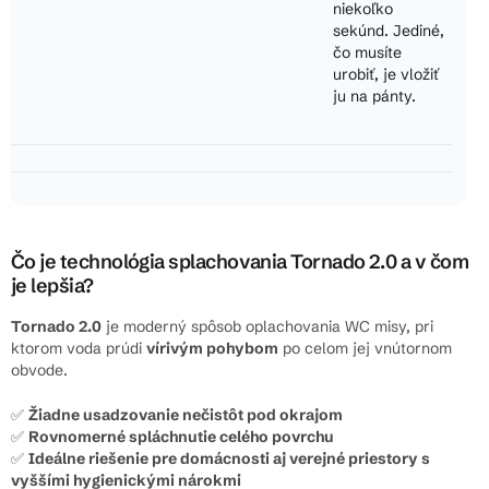
niekoľko
sekúnd. Jediné,
čo musíte
urobiť, je vložiť
ju na pánty.
Čo je technológia splachovania Tornado 2.0 a v čom
je lepšia?
Tornado 2.0
je moderný spôsob oplachovania WC misy, pri
ktorom voda prúdi
vírivým pohybom
po celom jej vnútornom
obvode.
✅
Žiadne usadzovanie nečistôt pod okrajom
✅
Rovnomerné spláchnutie celého povrchu
✅
Ideálne riešenie pre domácnosti aj verejné priestory s
vyššími hygienickými nárokmi