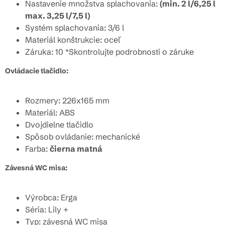
Nastavenie množstva splachovania:
(min. 2 l/6,25 l
max. 3,25 l/7,5 l)
Systém splachovania: 3/6 l
Materiál konštrukcie: oceľ
Záruka: 10 *Skontrolujte podrobnosti o záruke
Ovládacie tlačidlo:
Rozmery: 226x165 mm
Materiál: ABS
Dvojdielne tlačidlo
Spôsob ovládanie: mechanické
Farba:
čierna matná
Závesná WC misa:
Výrobca: Erga
Séria: Lily +
Typ: závesná WC misa