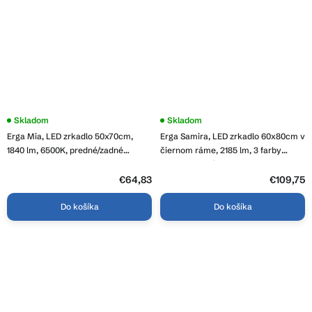
Skladom
Skladom
Erga Mia, LED zrkadlo 50x70cm,
Erga Samira, LED zrkadlo 60x80cm v
1840 lm, 6500K, predné/zadné
čiernom ráme, 2185 lm, 3 farby
osvetlenie, ERG-V01-117-5070-00
svetla, predné osvetlenie, ERG-V01-
SAMIRA-6080-BK
€64,83
€109,75
Do košíka
Do košíka