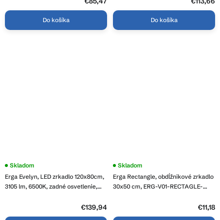
€85,47
5
€113,66
hviezdičiek.
LYRA-4080-CL
6090-CL
Do košíka
Do košíka
Skladom
Skladom
Erga Evelyn, LED zrkadlo 120x80cm,
Erga Rectangle, obdĺžnikové zrkadlo
3105 lm, 6500K, zadné osvetlenie,
30x50 cm, ERG-V01-RECTAGLE-
ERG-V01-119-1280-00
3050-CL
€139,94
€11,18