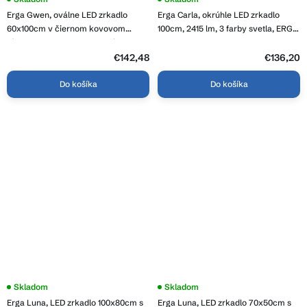
hodnotenie
hodnotenie
Erga Gwen, oválne LED zrkadlo
Erga Carla, okrúhle LED zrkadlo
produktu
produktu
je
je
60x100cm v čiernom kovovom
100cm, 2415 lm, 3 farby svetla, ERG-
4,3
5,0
ráme, 3 farby svetla, predné
V01-208-1010
z
z
osvetlenie, vyhrievacia podložka
5
€142,48
5
€136,20
hviezdičiek.
hviezdičiek.
proti zapareniu, ERG-V01-GWEN-
6010-BK
Do košíka
Do košíka
Priemerné
Skladom
Skladom
hodnotenie
Erga Luna, LED zrkadlo 100x80cm s
Erga Luna, LED zrkadlo 70x50cm s
produktu