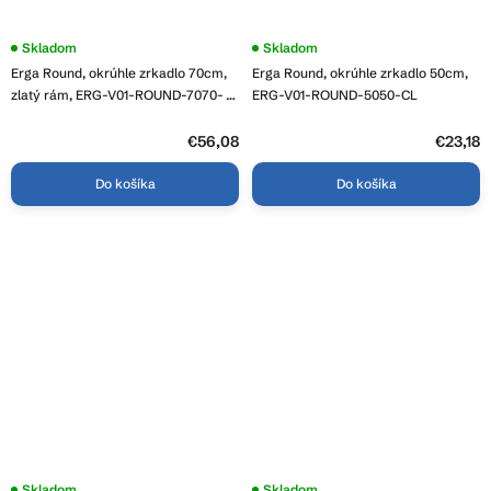
Skladom
Skladom
Erga Round, okrúhle zrkadlo 70cm,
Erga Round, okrúhle zrkadlo 50cm,
zlatý rám, ERG-V01-ROUND-7070-
ERG-V01-ROUND-5050-CL
GD
€56,08
€23,18
Do košíka
Do košíka
Priemerné
Skladom
Priemerné
Skladom