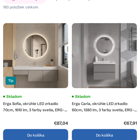
a
p
193
položiek celkom
d
i
e
s
n
p
i
r
e
o
p
d
r
u
o
k
d
t
u
o
Tip
k
v
t
Priemerné
Skladom
Priemerné
Skladom
o
hodnotenie
hodnotenie
Erga Sofia, okrúhle LED zrkadlo
Erga Carla, okrúhle LED zrkadlo
produktu
produktu
v
je
je
70cm, 1610 lm, 3 farby svetla, ERG-
60cm, 1380 lm, 3 farby svetla, ERG-
3,8
3,9
V01-207-7070
V01-208-6060
z
z
5
€87,04
5
€67,91
hviezdičiek.
hviezdičiek.
Do košíka
Do košíka