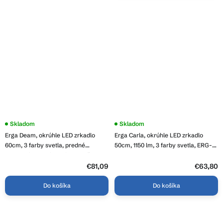
Priemerné
Skladom
Priemerné
Skladom
hodnotenie
hodnotenie
Erga Deam, okrúhle LED zrkadlo
Erga Carla, okrúhle LED zrkadlo
produktu
produktu
je
je
60cm, 3 farby svetla, predné
50cm, 1150 lm, 3 farby svetla, ERG-
4,5
3,6
osvetlenie, vyhrievacia podložka
V01-208-5050
z
z
proti zapareniu, ERG-V01-Deam-
5
€81,09
5
€63,80
hviezdičiek.
hviezdičiek.
6060-CL
Do košíka
Do košíka