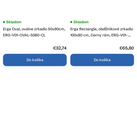
Skladom
Skladom
Erga Oval, oválne zrkadlo 50x80cm,
Erga Rectangle, obdĺžnikové zrkadlo
ERG-V01-OVAL-5080-CL
100x80 cm, čierny rám, ERG-V01-
RECTAGLE-1080-BK
€32,74
€65,80
Do košíka
Do košíka