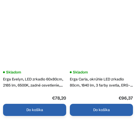
Skladom
Priemerné
Skladom
hodnotenie
Erga Evelyn, LED zrkadlo 60x80cm,
Erga Carla, okrúhle LED zrkadlo
produktu
je
2185 lm, 6500K, zadné osvetlenie,
80cm, 1840 lm, 3 farby svetla, ERG-
3,9
ERG-V01-119-6080-00
V01-208-8080
z
€78,20
5
€96,37
hviezdičiek.
Do košíka
Do košíka