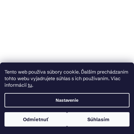
Skladom
Skladom
Tento web používa súbory cookie. Ďalším prechádzaním
Erga Round, okrúhle zrkadlo 80cm,
Erga Round, okrúhle zrkadlo 50cm,
tohto webu vyjadrujete súhlas s ich používaním. Viac
ERG-V01-ROUND-8080-CL
čierny rám, ERG-V01-ROUND-5050-
informácií
tu
.
BK
€41,02
€38,79
Nastavenie
Do košíka
Do košíka
Odmietnuť
Súhlasím