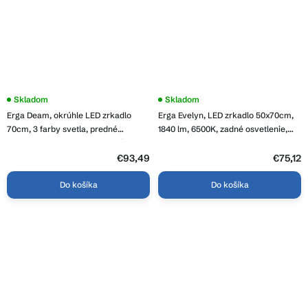
Priemerné
Skladom
Skladom
hodnotenie
Erga Deam, okrúhle LED zrkadlo
Erga Evelyn, LED zrkadlo 50x70cm,
produktu
je
70cm, 3 farby svetla, predné
1840 lm, 6500K, zadné osvetlenie,
4,2
osvetlenie, vyhrievacia podložka
ERG-V01-119-5070-00
z
proti zapareniu, ERG-V01-Deam-
5
€93,49
€75,12
hviezdičiek.
7070-CL
Do košíka
Do košíka