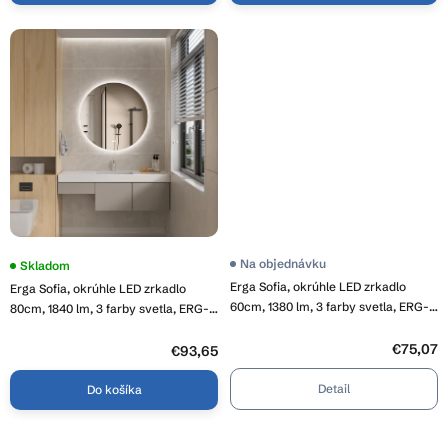
Priemerné
Na objednávku
Priemerné
Skladom
hodnotenie
hodnotenie
Erga Sofia, okrúhle LED zrkadlo
Erga Sofia, okrúhle LED zrkadlo
produktu
produktu
je
60cm, 1380 lm, 3 farby svetla, ERG-
je
80cm, 1840 lm, 3 farby svetla, ERG-
4,1
3,8
V01-207-6060
V01-207-8080
z
z
5
€75,07
5
€93,65
hviezdičiek.
hviezdičiek.
Detail
Do košíka