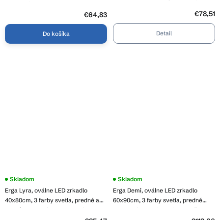
3 farby svetla, zadné osvetlenie,
osvetlenie, ERG-V01-129-7050-00
vyhrievacia podložka proti
€78,51
€64,83
zapareniu, ERG-V01-FREYA-4060-
BK
Detail
Do košíka
Skladom
Priemerné
Skladom
hodnotenie
Erga Lyra, oválne LED zrkadlo
Erga Demi, oválne LED zrkadlo
produktu
je
40x80cm, 3 farby svetla, predné a
60x90cm, 3 farby svetla, predné
5,0
zadné osvetlenie, vyhrievacia
osvetlenie, vyhrievacia podložka
z
podložka proti zapareniu, ERG-V01-
proti zapareniu, ERG-V01-Demi-