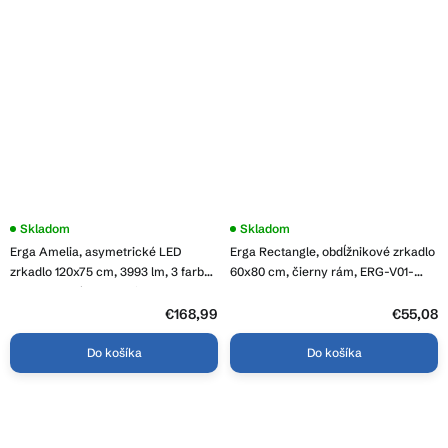
Priemerné
Skladom
Skladom
hodnotenie
Erga Amelia, asymetrické LED
Erga Rectangle, obdĺžnikové zrkadlo
produktu
je
zrkadlo 120x75 cm, 3993 lm, 3 farby
60x80 cm, čierny rám, ERG-V01-
5,0
svetla, zadné osvetlenie, ERG-V01-
RECTAGLE-6080-BK
z
407-1275-00
5
€168,99
€55,08
hviezdičiek.
Do košíka
Do košíka