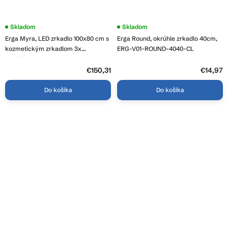
Skladom
Skladom
Erga Myra, LED zrkadlo 100x80 cm s
Erga Round, okrúhle zrkadlo 40cm,
kozmetickým zrkadlom 3x
ERG-V01-ROUND-4040-CL
zväčšenie, 4114 lm, 3 farby svetla,
zadné osvetlenie, ERG-V01-MYRA-
€150,31
€14,97
1080-00
Do košíka
Do košíka