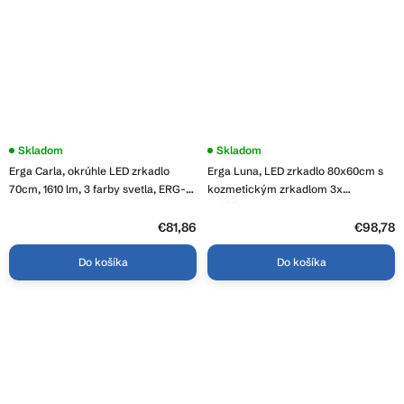
Priemerné
Skladom
Priemerné
Skladom
hodnotenie
hodnotenie
Erga Carla, okrúhle LED zrkadlo
Erga Luna, LED zrkadlo 80x60cm s
produktu
produktu
je
je
70cm, 1610 lm, 3 farby svetla, ERG-
kozmetickým zrkadlom 3x
3,8
4,0
V01-208-7070
zväčšenie, 2185 lm, 6500K,
z
z
predné/zadné osvetlenie, ERG-V01-
5
€81,86
5
€98,78
hviezdičiek.
hviezdičiek.
124-8060-00
Do košíka
Do košíka