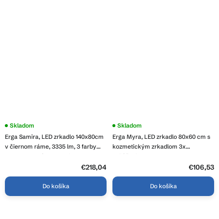
Skladom
Skladom
Erga Samira, LED zrkadlo 140x80cm
Erga Myra, LED zrkadlo 80x60 cm s
v čiernom ráme, 3335 lm, 3 farby
kozmetickým zrkadlom 3x
svetla, predné osvetlenie, ERG-V01-
zväčšenie, 3146 lm, 3 farby svetla,
SAMIRA-1480-BK
zadné osvetlenie, ERG-V01-MYRA-
€218,04
€106,53
8060-00
Do košíka
Do košíka