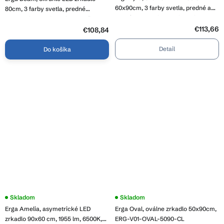
produktu
60x90cm, 3 farby svetla, predné a
je
80cm, 3 farby svetla, predné
4,8
zadné osvetlenie, vyhrievacia
osvetlenie, vyhrievacia podložka
z
podložka proti zapareniu, ERG-V01-
€113,66
proti zapareniu, ERG-V01-Deam-
5
€108,84
hviezdičiek.
Lyra-6090-CL
8080-CL
Detail
Do košíka
Priemerné
Skladom
Skladom
hodnotenie
Erga Amelia, asymetrické LED
Erga Oval, oválne zrkadlo 50x90cm,
produktu
je
zrkadlo 90x60 cm, 1955 lm, 6500K,
ERG-V01-OVAL-5090-CL