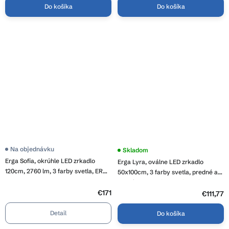
Do košíka
Do košíka
Priemerné
Na objednávku
Priemerné
Skladom
hodnotenie
hodnotenie
Erga Sofia, okrúhle LED zrkadlo
Erga Lyra, oválne LED zrkadlo
produktu
produktu
je
120cm, 2760 lm, 3 farby svetla, ERG-
je
50x100cm, 3 farby svetla, predné a
4,0
5,0
V01-207-1212
zadné osvetlenie, vyhrievacia
z
z
5
€171
podložka proti zapareniu, ERG-V01-
5
€111,77
hviezdičiek.
hviezdičiek.
LYRA-5010-CL
Detail
Do košíka