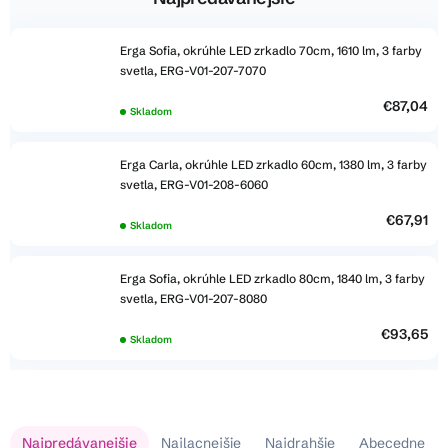
Erga Sofia, okrúhle LED zrkadlo 70cm, 1610 lm, 3 farby
svetla, ERG-V01-207-7070
€87,04
Skladom
Erga Carla, okrúhle LED zrkadlo 60cm, 1380 lm, 3 farby
svetla, ERG-V01-208-6060
€67,91
Skladom
Erga Sofia, okrúhle LED zrkadlo 80cm, 1840 lm, 3 farby
svetla, ERG-V01-207-8080
€93,65
Skladom
V
R
Najpredávanejšie
Najlacnejšie
Najdrahšie
Abecedne
ý