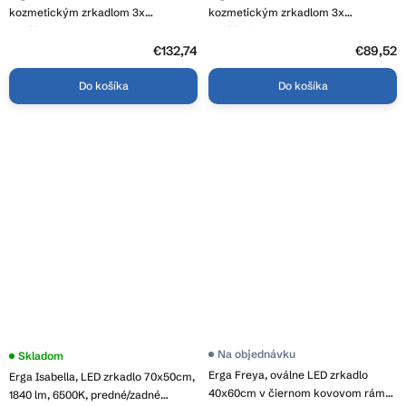
je
kozmetickým zrkadlom 3x
kozmetickým zrkadlom 3x
3,8
zväčšenie, 2760 lm, 6500K,
zväčšenie, 1840 lm, 6500K,
z
predné/zadné osvetlenie, ERG-V01-
predné/zadné osvetlenie, ERG-V01-
5
€132,74
€89,52
hviezdičiek.
124-1080-00
124-7050-00
Do košíka
Do košíka
Na objednávku
Skladom
Erga Freya, oválne LED zrkadlo
Erga Isabella, LED zrkadlo 70x50cm,
40x60cm v čiernom kovovom ráme,
1840 lm, 6500K, predné/zadné