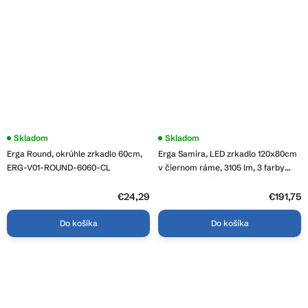
Skladom
Skladom
Erga Round, okrúhle zrkadlo 60cm,
Erga Samira, LED zrkadlo 120x80cm
ERG-V01-ROUND-6060-CL
v čiernom ráme, 3105 lm, 3 farby
svetla, predné osvetlenie, ERG-V01-
SAMIRA-1280-BK
€24,29
€191,75
Do košíka
Do košíka