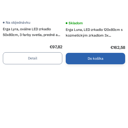
Priemerné
Na objednávku
Priemerné
Skladom
hodnotenie
hodnotenie
Erga Lyra, oválne LED zrkadlo
Erga Luna, LED zrkadlo 120x80cm s
produktu
produktu
je
50x80cm, 3 farby svetla, predné a
je
kozmetickým zrkadlom 3x
4,1
4,5
zadné osvetlenie, vyhrievacia
zväčšenie, 3105 lm, 6500K,
z
z
podložka proti zapareniu, ERG-V01-
5
€97,82
predné/zadné osvetlenie, ERG-V01-
5
€162,58
hviezdičiek.
hviezdičiek.
Lyra-5080-CL
124-1280-00
Detail
Do košíka