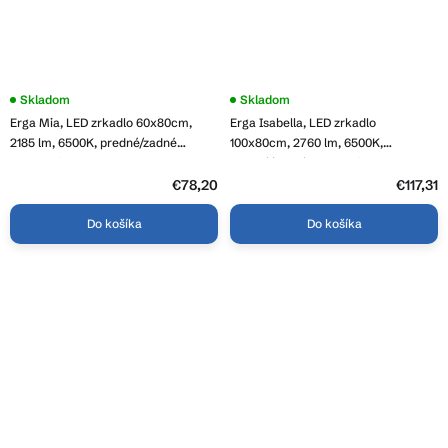
Priemerné
Skladom
Priemerné
Skladom
hodnotenie
hodnotenie
Erga Mia, LED zrkadlo 60x80cm,
Erga Isabella, LED zrkadlo
produktu
produktu
je
je
2185 lm, 6500K, predné/zadné
100x80cm, 2760 lm, 6500K,
3,9
4,8
osvetlenie, ERG-V01-117-6080-00
predné/zadné osvetlenie, ERG-V01-
z
z
129-1080-00
5
€78,20
5
€117,31
hviezdičiek.
hviezdičiek.
Do košíka
Do košíka