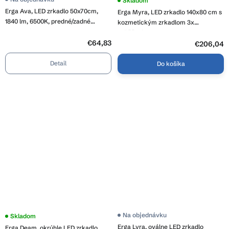
Priemerné
Skladom
hodnotenie
Erga Ava, LED zrkadlo 50x70cm,
Erga Myra, LED zrkadlo 140x80 cm s
produktu
1840 lm, 6500K, predné/zadné
je
kozmetickým zrkadlom 3x
3,0
osvetlenie, ERG-V01-120-5070-00
zväčšenie, 5082 lm, 3 farby svetla,
z
€64,83
zadné osvetlenie, ERG-V01-MYRA-
5
€206,04
hviezdičiek.
1480-00
Detail
Do košíka
Na objednávku
Priemerné
Skladom
hodnotenie
Erga Lyra, oválne LED zrkadlo
Erga Deam, okrúhle LED zrkadlo