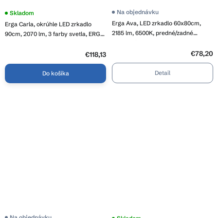
Na objednávku
Priemerné
Skladom
hodnotenie
Erga Ava, LED zrkadlo 60x80cm,
Erga Carla, okrúhle LED zrkadlo
produktu
2185 lm, 6500K, predné/zadné
je
90cm, 2070 lm, 3 farby svetla, ERG-
4,2
osvetlenie, ERG-V01-120-6080-00
V01-208-9090
z
€78,20
5
€118,13
hviezdičiek.
Detail
Do košíka
Na objednávku