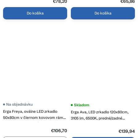
€78,20
5
€65,86
hviezdičiek.
Do košíka
Do košíka
Na objednávku
Skladom
Erga Freya, oválne LED zrkadlo
Erga Ava, LED zrkadlo 120x80cm,
50x80cm v čiernom kovovom ráme,
3105 lm, 6500K, predné/zadné
3 farby svetla, zadné osvetlenie,
osvetlenie, ERG-V01-120-1280-00
vyhrievacia podložka proti
€106,70
€139,94
zapareniu, ERG-V01-FREYA-5080-