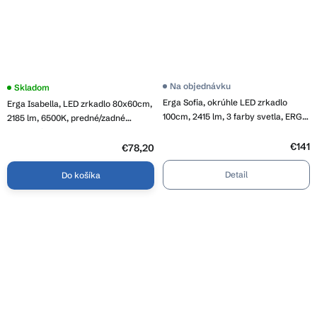
Priemerné
Na objednávku
Priemerné
Skladom
hodnotenie
hodnotenie
Erga Sofia, okrúhle LED zrkadlo
Erga Isabella, LED zrkadlo 80x60cm,
produktu
produktu
je
100cm, 2415 lm, 3 farby svetla, ERG-
je
2185 lm, 6500K, predné/zadné
4,5
4,0
V01-207-1010
osvetlenie, ERG-V01-129-8060-00
z
z
5
€141
5
€78,20
hviezdičiek.
hviezdičiek.
Detail
Do košíka