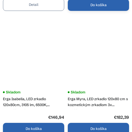
BK
Detail
Do košíka
Priemerné
Skladom
Skladom
hodnotenie
Erga Isabella, LED zrkadlo
Erga Myra, LED zrkadlo 120x80 cm s
produktu
je
120x80cm, 3105 lm, 6500K,
kozmetickým zrkadlom 3x
4,0
predné/zadné osvetlenie, ERG-V01-
zväčšenie, 4598 lm, 3 farby svetla,
z
129-1280-00
zadné osvetlenie, ERG-V01-MYRA-
5
€146,94
€182,39
hviezdičiek.
1280-00
Do košíka
Do košíka