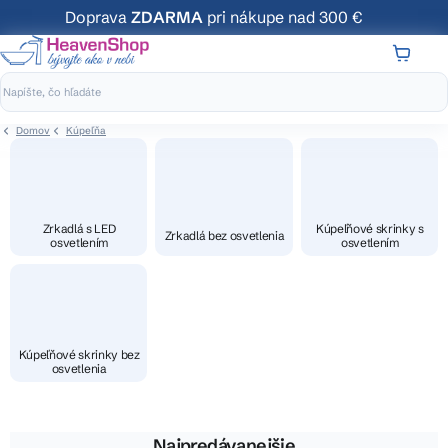
Prejsť
Doprava
ZDARMA
pri nákupe nad 300 €
na
obsah
NÁKUP
KOŠÍK
Domov
Kúpeľňa
Zrkadlá s LED
Kúpeľňové skrinky s
Zrkadlá bez osvetlenia
osvetlením
osvetlením
Kúpeľňové skrinky bez
osvetlenia
Najpredávanejšie