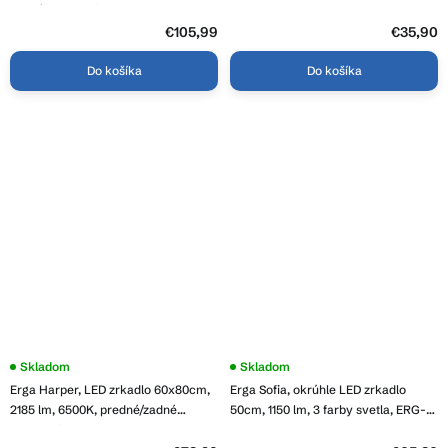
3,8
zadné osvetlenie, ERG-V01-407-
z
9060-00
5
€105,99
€35,90
hviezdičiek.
Do košíka
Do košíka
Skladom
Priemerné
Skladom
hodnotenie
Erga Harper, LED zrkadlo 60x80cm,
Erga Sofia, okrúhle LED zrkadlo
produktu
je
2185 lm, 6500K, predné/zadné
50cm, 1150 lm, 3 farby svetla, ERG-
3,9
osvetlenie, ERG-V01-113-6080-00
V01-207-5050
z