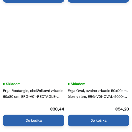
Skladom
Skladom
Erga Rectangle, obdĺžnikové zrkadlo
Erga Oval, oválne zrkadlo 50x90cm,
60x80 cm, ERG-V01-RECTAGLE-
čierny rám, ERG-V01-OVAL-5090-
6080-CL
BK
€30,44
€54,20
Do košíka
Do košíka