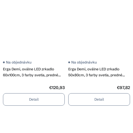
Na objednávku
Priemerné
Na objednávku
hodnotenie
Erga Demi, oválne LED zrkadlo
Erga Demi, oválne LED zrkadlo
produktu
je
60x100cm, 3 farby svetla, predné
50x80cm, 3 farby svetla, predné
3,8
osvetlenie, vyhrievacia podložka
osvetlenie, vyhrievacia podložka
z
proti zapareniu, ERG-V01-Demi-
proti zapareniu, ERG-V01-Demi-
€120,93
5
€97,82
hviezdičiek.
6010-CL
5080-CL
Detail
Detail