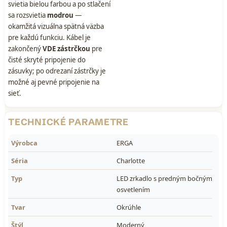
svietia bielou farbou a po stlačení
sa rozsvietia
modrou
—
okamžitá vizuálna spätná väzba
pre každú funkciu. Kábel je
zakončený
VDE zástrčkou
pre
čisté skryté pripojenie do
zásuvky; po odrezaní zástrčky je
možné aj pevné pripojenie na
sieť.
TECHNICKÉ PARAMETRE
Výrobca
ERGA
Séria
Charlotte
Typ
LED zrkadlo s predným bočným
osvetlením
Tvar
Okrúhle
Štýl
Moderný