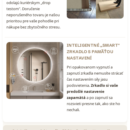
odolajú kuriérskym „drop
testom". Doručenie
neporušeného tovaru je našou
prioritou pre vaše pohodlie pri
nákupe bez zbytočného stresu.
INTELIGENTNÉ „SMART"
ZRKADLO S PAMÄŤOU
NASTAVENÍ
Pri opakovanom vypnutí a
zapnutí zrkadla nemusíte strácať
čas nastavením sily jasu
podsvietenia.
Zrkadlo si vaše
predošlé nastavenie
zapamätá
a po zapnutí sa
rozsvieti presne tak, ako ste ho
nechali.