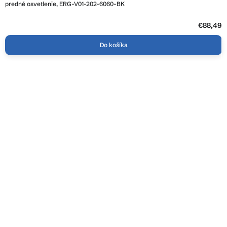
je
predné osvetlenie, ERG-V01-202-6060-BK
3,8
z
5
€88,49
hviezdičiek.
Do košíka