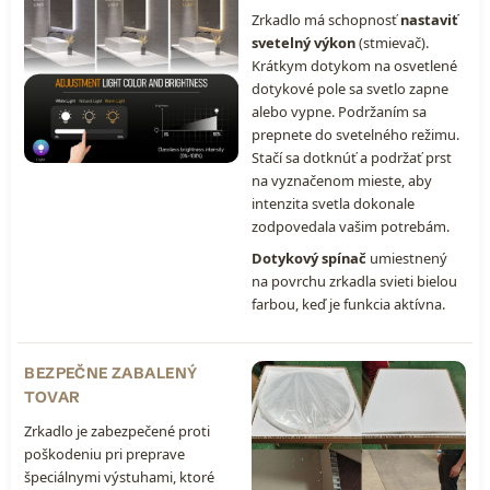
Zrkadlo má schopnosť
nastaviť
svetelný výkon
(stmievač).
Krátkym dotykom na osvetlené
dotykové pole sa svetlo zapne
alebo vypne. Podržaním sa
prepnete do svetelného režimu.
Stačí sa dotknúť a podržať prst
na vyznačenom mieste, aby
intenzita svetla dokonale
zodpovedala vašim potrebám.
Dotykový spínač
umiestnený
na povrchu zrkadla svieti bielou
farbou, keď je funkcia aktívna.
BEZPEČNE ZABALENÝ
TOVAR
Zrkadlo je zabezpečené proti
poškodeniu pri preprave
špeciálnymi výstuhami, ktoré