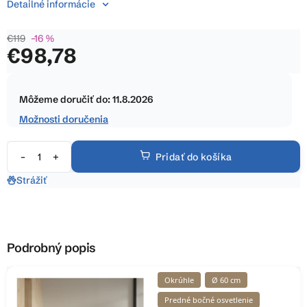
Detailné informácie
z
5
€119
–16 %
hviezdičiek.
€98,78
Jednotková
cena:
Môžeme doručiť do:
11.8.2026
Možnosti doručenia
Pridať do košíka
Strážiť
Podrobný popis
Okrúhle
Ø 60 cm
Predné bočné osvetlenie