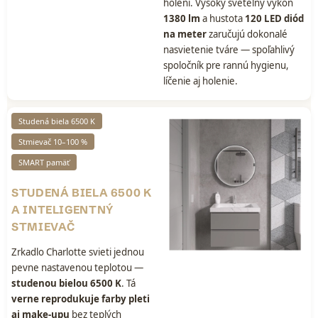
holení. Vysoký svetelný výkon
1380 lm
a hustota
120 LED diód
na meter
zaručujú dokonalé
nasvietenie tváre — spoľahlivý
spoločník pre rannú hygienu,
líčenie aj holenie.
Studená biela 6500 K
Stmievač 10–100 %
SMART pamäť
STUDENÁ BIELA 6500 K
A INTELIGENTNÝ
STMIEVAČ
Zrkadlo Charlotte svieti jednou
pevne nastavenou teplotou —
studenou bielou 6500 K
. Tá
verne reprodukuje farby pleti
aj make-upu
bez teplých