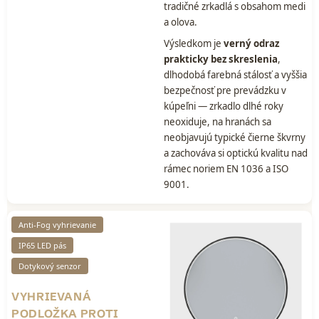
tradičné zrkadlá s obsahom medi
a olova.
Výsledkom je
verný odraz
prakticky bez skreslenia
,
dlhodobá farebná stálosť a vyššia
bezpečnosť pre prevádzku v
kúpeľni — zrkadlo dlhé roky
neoxiduje, na hranách sa
neobjavujú typické čierne škvrny
a zachováva si optickú kvalitu nad
rámec noriem EN 1036 a ISO
9001.
Anti-Fog vyhrievanie
IP65 LED pás
Dotykový senzor
VYHRIEVANÁ
PODLOŽKA PROTI