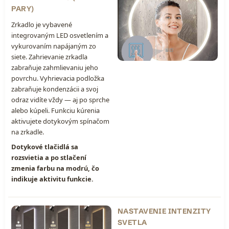
PARY)
Zrkadlo je vybavené
integrovaným LED osvetlením a
vykurovaním napájaným zo
siete. Zahrievanie zrkadla
zabraňuje zahmlievaniu jeho
povrchu. Vyhrievacia podložka
zabraňuje kondenzácii a svoj
odraz vidíte vždy — aj po sprche
alebo kúpeli. Funkciu kúrenia
aktivujete dotykovým spínačom
na zrkadle.
Dotykové tlačidlá sa
rozsvietia a po stlačení
zmenia farbu na modrú, čo
indikuje aktivitu funkcie.
NASTAVENIE INTENZITY
SVETLA