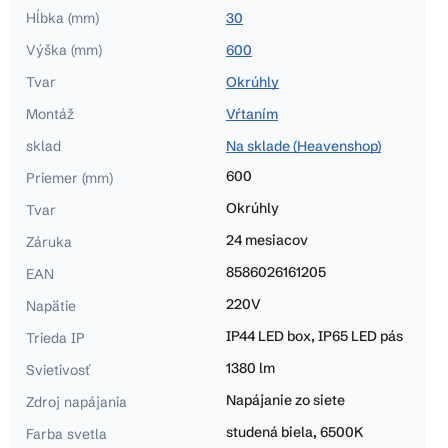
Hĺbka (mm)
30
Výška (mm)
600
Tvar
Okrúhly
Montáž
Vŕtaním
sklad
Na sklade (Heavenshop)
600
Priemer (mm)
Okrúhly
Tvar
24 mesiacov
Záruka
8586026161205
EAN
220V
Napätie
IP44 LED box, IP65 LED pás
Trieda IP
1380 lm
Svietivosť
Napájanie zo siete
Zdroj napájania
studená biela, 6500K
Farba svetla