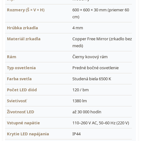
Rozmery (Š × V × H)
600 × 600 × 30 mm (priemer 60
cm)
Hrúbka zrkadla
4 mm
Materiál zrkadla
Copper Free Mirror (zrkadlo bez
medi)
Rám
Čierny kovový rám
Typ osvetlenia
Predné bočné osvetlenie
Farba svetla
Studená biela 6500 K
Počet LED diód
120 / bm
Svietivosť
1380 lm
Životnosť LED
až 30 000 hodín
Vstupné napätie
110–260 V AC, 50–60 Hz (220 V)
Krytie LED napájania
IP44