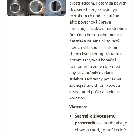
prostriedkom. Potom sa povrch
skla senzibilizuje zriedeným
roztokom chloridu cínatého.
Táto povrchová úprava
umožňuje usadzovanie striebra.
Dusičnan bez obsahu medi sa
nastrieka na senzibilizovaný
povrch skla spolu s ďalšími
chemickými konfiguráciami a
potom sa vytvorí konečná
rovnomerná vrstva bez medi,
aby sa zabránilo oxidácii
striebra. Ochranný povlak na
zadnej strane chráni kovovú
vrstvu pred poškriabaním a
koróziou.
Vlastnosti:
Šetrné k životnému
prostrediu
— neobsahuje
olovo a meď, je neškodné