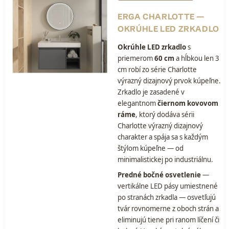
ERGA CHARLOTTE —
OKRÚHLE LED ZRKADLO
Okrúhle LED zrkadlo
s
priemerom
60 cm
a hĺbkou len 3
cm robí zo série Charlotte
výrazný dizajnový prvok kúpeľne.
Zrkadlo je zasadené v
elegantnom
čiernom kovovom
ráme
, ktorý dodáva sérii
Charlotte výrazný dizajnový
charakter a spája sa s každým
štýlom kúpeľne — od
minimalistickej po industriálnu.
Predné bočné osvetlenie
—
vertikálne LED pásy umiestnené
po stranách zrkadla — osvetľujú
tvár rovnomerne z oboch strán a
eliminujú tiene pri ranom líčení či