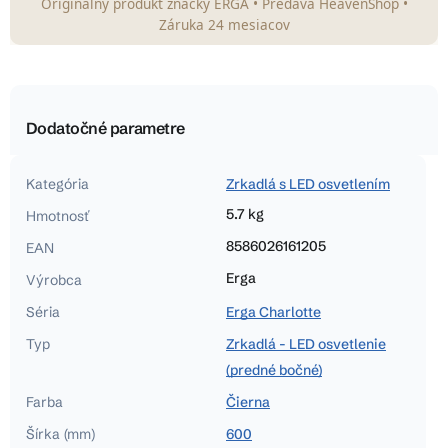
Originálny produkt značky ERGA • Predáva HeavenShop •
Záruka 24 mesiacov
Dodatočné parametre
Kategória
Zrkadlá s LED osvetlením
5.7 kg
Hmotnosť
8586026161205
EAN
Erga
Výrobca
Séria
Erga Charlotte
Typ
Zrkadlá - LED osvetlenie
(predné bočné)
Farba
Čierna
Šírka (mm)
600