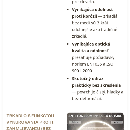
pre človeka.
Vynikajúca odolnosť
proti korózii
— zrkadlá
bez medi sú 3-krát
odolnejšie ako tradičné
zrkadlá.
Vynikajúca optická
kvalita a odolnosť
—
presahuje požiadavky
noriem EN1036 a ISO
9001-2000.
Skutočný odraz
prakticky bez skreslenia
— povrch je čistý, hladký a
bez deformácií.
ZRKADLO S FUNKCIOU
VYKUROVANIA PROTI
ZAHMLIEVANIU (BEZ