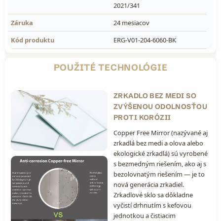
2021/341
Záruka
24 mesiacov
Kód produktu
ERG-V01-204-6060-BK
POUŽITÉ TECHNOLÓGIE
ZRKADLO BEZ MEDI SO
ZVÝŠENOU ODOLNOSŤOU
PROTI KORÓZII
Copper Free Mirror (nazývané aj
zrkadlá bez medi a olova alebo
ekologické zrkadlá) sú vyrobené
s bezmedným riešením, ako aj s
bezolovnatým riešením — je to
nová generácia zrkadiel.
Zrkadlové sklo sa dôkladne
vyčistí drhnutím s kefovou
jednotkou a čistiacim