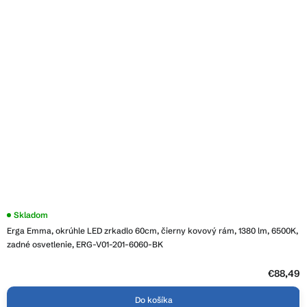
Priemerné
Skladom
hodnotenie
Erga Emma, okrúhle LED zrkadlo 60cm, čierny kovový rám, 1380 lm, 6500K,
produktu
je
zadné osvetlenie, ERG-V01-201-6060-BK
3,6
z
5
€88,49
hviezdičiek.
Do košíka