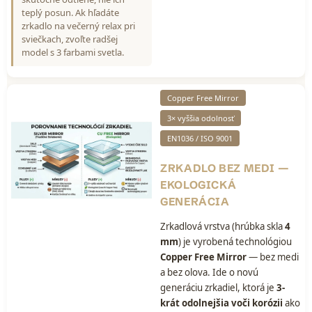
teplý posun. Ak hľadáte
zrkadlo na večerný relax pri
sviečkach, zvoľte radšej
model s 3 farbami svetla.
Copper Free Mirror
3× vyššia odolnosť
EN1036 / ISO 9001
ZRKADLO BEZ MEDI —
EKOLOGICKÁ
GENERÁCIA
Zrkadlová vrstva (hrúbka skla
4
mm
) je vyrobená technológiou
Copper Free Mirror
— bez medi
a bez olova. Ide o novú
generáciu zrkadiel, ktorá je
3-
krát odolnejšia voči korózii
ako