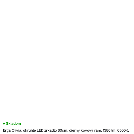
Priemerné
Skladom
hodnotenie
Erga Olivia, okrúhle LED zrkadlo 60cm, čierny kovový rám, 1380 lm, 6500K,
produktu