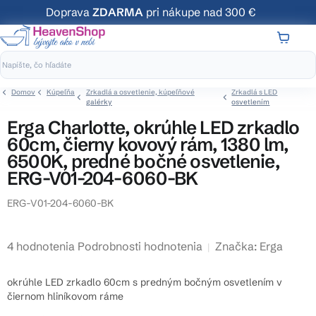
Prejsť
Doprava
ZDARMA
pri nákupe nad 300 €
na
obsah
NÁKUP
KOŠÍK
Domov
Kúpeľňa
Zrkadlá a osvetlenie, kúpeľňové
Zrkadlá s LED
galérky
osvetlením
Erga Charlotte, okrúhle LED zrkadlo
60cm, čierny kovový rám, 1380 lm,
6500K, predné bočné osvetlenie,
ERG-V01-204-6060-BK
ERG-V01-204-6060-BK
Priemerné
4 hodnotenia
Podrobnosti hodnotenia
Značka:
Erga
hodnotenie
produktu
okrúhle LED zrkadlo 60cm s predným bočným osvetlením v
je
čiernom hliníkovom ráme
4,8