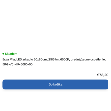
Priemerné
Skladom
hodnotenie
Erga Mia, LED zrkadlo 60x80cm, 2185 lm, 6500K, predné/zadné osvetlenie,
produktu
je
ERG-V01-117-6080-00
3,9
z
5
€78,20
hviezdičiek.
Do košíka