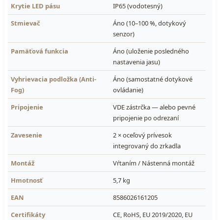
Krytie LED pásu
IP65 (vodotesný)
Stmievač
Áno (10–100 %, dotykový
senzor)
Pamäťová funkcia
Áno (uloženie posledného
nastavenia jasu)
Vyhrievacia podložka (Anti-
Áno (samostatné dotykové
Fog)
ovládanie)
Pripojenie
VDE zástrčka — alebo pevné
pripojenie po odrezaní
Zavesenie
2 × oceľový prívesok
integrovaný do zrkadla
Montáž
Vŕtaním / Nástenná montáž
Hmotnosť
5,7 kg
EAN
8586026161205
Certifikáty
CE, RoHS, EU 2019/2020, EU