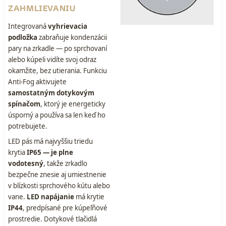
ZAHMLIEVANIU
Integrovaná
vyhrievacia
podložka
zabraňuje kondenzácii
pary na zrkadle — po sprchovaní
alebo kúpeli vidíte svoj odraz
okamžite, bez utierania. Funkciu
Anti-Fog aktivujete
samostatným dotykovým
spínačom
, ktorý je energeticky
úsporný a používa sa len keď ho
potrebujete.
LED pás má najvyššiu triedu
krytia
IP65 — je plne
vodotesný
, takže zrkadlo
bezpečne znesie aj umiestnenie
v blízkosti sprchového kútu alebo
vane.
LED napájanie
má krytie
IP44
, predpísané pre kúpeľňové
prostredie. Dotykové tlačidlá