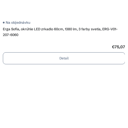
Priemerné
Na objednávku
hodnotenie
Erga Sofia, okrúhle LED zrkadlo 60cm, 1380 lm, 3 farby svetla, ERG-V01-
produktu
je
207-6060
4,1
z
5
€75,07
hviezdičiek.
Detail