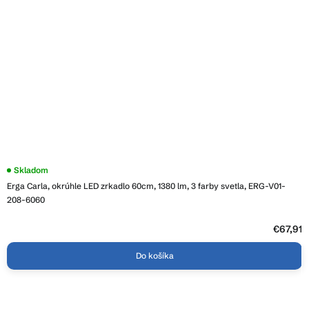
Priemerné
Skladom
hodnotenie
Erga Carla, okrúhle LED zrkadlo 60cm, 1380 lm, 3 farby svetla, ERG-V01-
produktu
je
208-6060
3,9
z
5
€67,91
hviezdičiek.
Do košíka