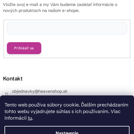
Vložte svoj e-mail a my Vám budeme zasielať informácie o
nových produktoch na našom e-shope.
Vložením e-mailu súhlasíte s
podmienkami ochrany osobných údajov
Prihlásiť sa
Kontakt
objednavky
@
heavenshop.sk
+421 914 399 399
Tento web používa súbory cookie. Ďalším prechádzaním
_Info objednávky : +421 914 399 399 Pracovné dni od
tohto webu vyjadrujete súhlas s ich používaním. Viac
8.00 hod. do 12.00 . REKLAMÁCIE : +421 914 399 399
informácií
tu
.
HeavenShop.sk
HeavenShop.sk
Nastavenie