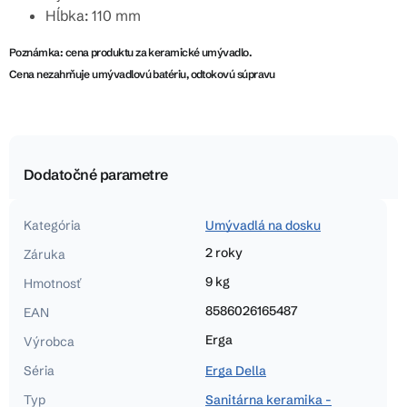
Hĺbka: 110 mm
Poznámka: cena produktu za keramické umývadlo.
Cena nezahrňuje umývadlovú batériu, odtokovú súpravu
Dodatočné parametre
Kategória
Umývadlá na dosku
2 roky
Záruka
9 kg
Hmotnosť
8586026165487
EAN
Erga
Výrobca
Séria
Erga Della
Typ
Sanitárna keramika -