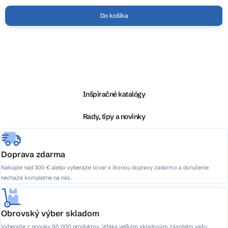
hviezdičiek.
Do košíka
Z
á
p
ä
Inšpiračné katalógy
t
i
Rady, tipy a novinky
e
Doprava zdarma
Nakúpte nad 300 € alebo vyberajte tovar s ikonou dopravy zadarmo a doručenie
nechajte kompletne na nás.
Obrovský výber skladom
Vyberajte z ponuky 90 000 produktov. Vďaka veľkým skladovým zásobám vašu