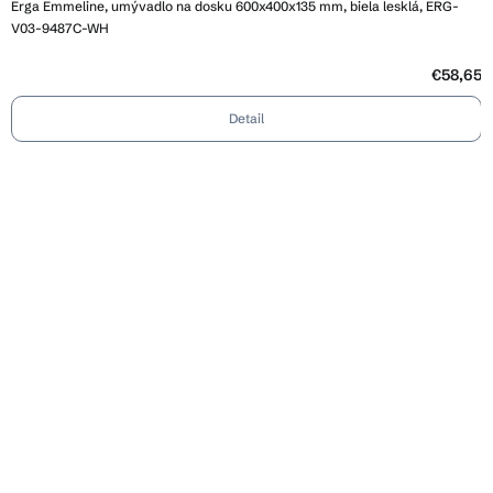
Erga Emmeline, umývadlo na dosku 600x400x135 mm, biela lesklá, ERG-
produktu
je
V03-9487C-WH
4,7
z
5
€58,65
hviezdičiek.
Detail