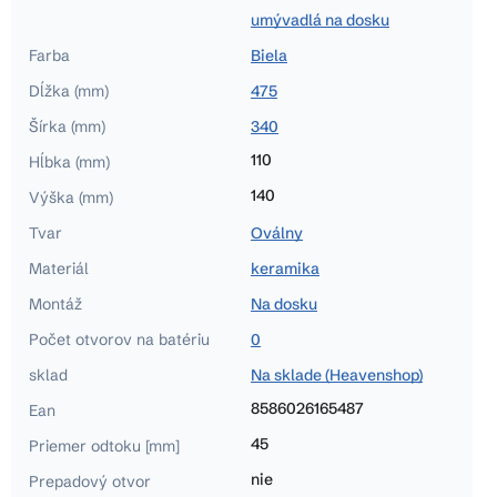
umývadlá na dosku
Farba
Biela
Dĺžka (mm)
475
Šírka (mm)
340
110
Hĺbka (mm)
140
Výška (mm)
Tvar
Oválny
Materiál
keramika
Montáž
Na dosku
Počet otvorov na batériu
0
sklad
Na sklade (Heavenshop)
8586026165487
Ean
45
Priemer odtoku [mm]
nie
Prepadový otvor