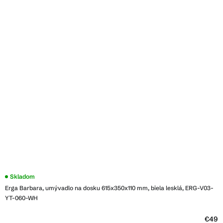
Priemerné
Skladom
hodnotenie
Erga Barbara, umývadlo na dosku 615x350x110 mm, biela lesklá, ERG-V03-
produktu
je
YT-060-WH
4,0
z
5
€49