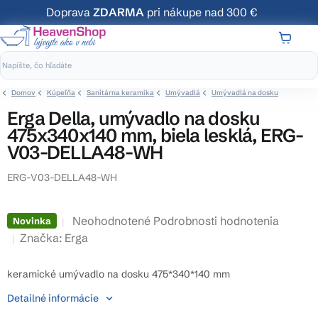
Prejsť
Doprava
ZDARMA
pri nákupe nad 300 €
na
obsah
NÁKUP
KOŠÍK
Domov
Kúpeľňa
Sanitárna keramika
Umývadlá
Umývadlá na dosku
Erga Della, umývadlo na dosku
475x340x140 mm, biela lesklá, ERG-
V03-DELLA48-WH
ERG-V03-DELLA48-WH
Priemerné
Neohodnotené
Podrobnosti hodnotenia
Novinka
hodnotenie
Značka:
Erga
produktu
je
keramické umývadlo na dosku 475*340*140 mm
0,0
Detailné informácie
z