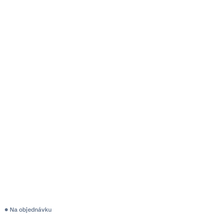
Priemerné
Na objednávku
hodnotenie