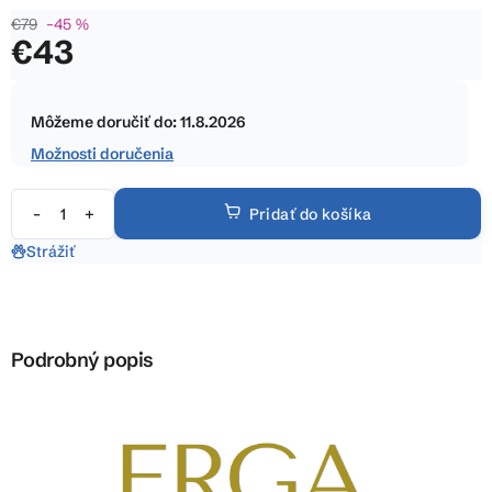
5
€79
–45 %
hviezdičiek.
€43
Jednotková
cena:
Môžeme doručiť do:
11.8.2026
Možnosti doručenia
Pridať do košíka
Strážiť
Podrobný popis