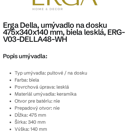
Erga Della, umývadlo na dosku
475x340x140 mm, biela lesklá, ERG-
V03-DELLA48-WH
Popis umývadla:
Typ umývadla: pultové / na dosku
Farba: biela
Povrchová úprava: lesklá
Materiál umývadla: keramika
Otvor pre batériu: nie
Prepadový otvor: nie
Dĺžka: 475 mm
Šírka: 340 mm
Výška: 140 mm