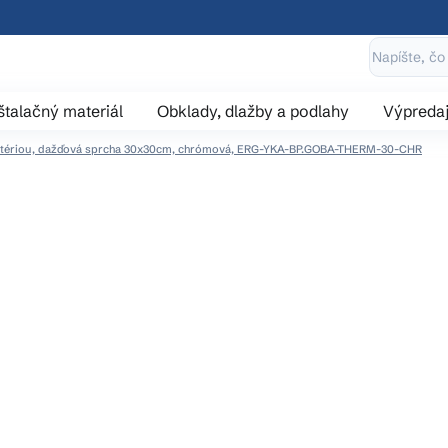
štalačný materiál
Obklady, dlažby a podlahy
Výpreda
batériou, dažďová sprcha 30x30cm, chrómová, ERG-YKA-BP.GOBA-THERM-30-CHR