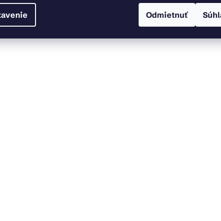
tavenie
Odmietnuť
Súhl