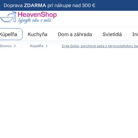
Prejsť
Doprava
ZDARMA
pri nákupe nad 300 €
na
obsah
Kúpeľňa
Kuchyňa
Dom a záhrada
Svietidlá
In
Domov
Kúpeľňa
Erga Goba, sprchová sada s termostatickou 