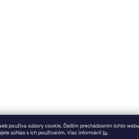
web používa súbory cookie. Ďalším prechádzaním tohto web
jete súhlas s ich používaním. Viac informácií
tu
.