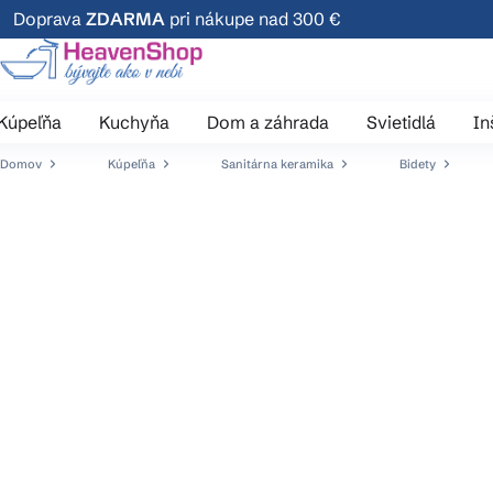
Prejsť
Doprava
ZDARMA
pri nákupe nad 300 €
na
obsah
Kúpeľňa
Kuchyňa
Dom a záhrada
Svietidlá
In
Domov
Kúpeľňa
Sanitárna keramika
Bidety