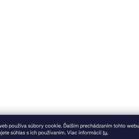
web používa súbory cookie. Ďalším prechádzaním tohto web
jete súhlas s ich používaním. Viac informácií
tu
.