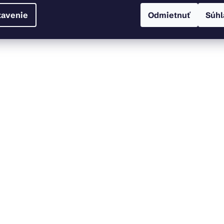
tavenie
Odmietnuť
Súhl