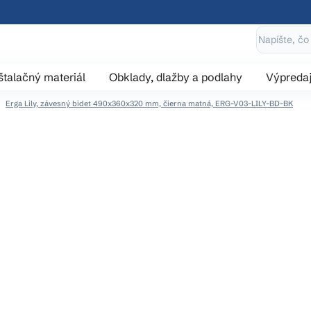
štalačný materiál
Obklady, dlažby a podlahy
Výpreda
Erga Lily, závesný bidet 490x360x320 mm, čierna matná, ERG-V03-LILY-BD-BK