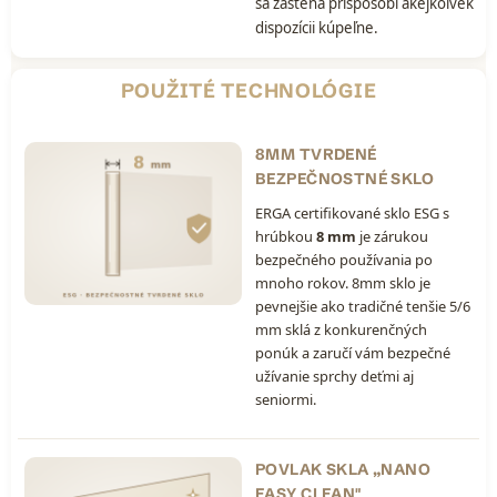
sa zástena prispôsobí akejkoľvek
dispozícii kúpeľne.
POUŽITÉ TECHNOLÓGIE
8MM TVRDENÉ
BEZPEČNOSTNÉ SKLO
ERGA certifikované sklo ESG s
hrúbkou
8 mm
je zárukou
bezpečného používania po
mnoho rokov. 8mm sklo je
pevnejšie ako tradičné tenšie 5/6
mm sklá z konkurenčných
ponúk a zaručí vám bezpečné
užívanie sprchy deťmi aj
seniormi.
POVLAK SKLA „NANO
EASY CLEAN"