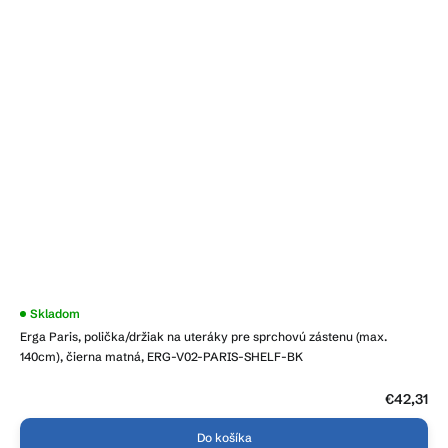
Priemerné
Skladom
hodnotenie
Erga Paris, polička/držiak na uteráky pre sprchovú zástenu (max.
produktu
je
140cm), čierna matná, ERG-V02-PARIS-SHELF-BK
4,2
z
5
€42,31
hviezdičiek.
Do košíka