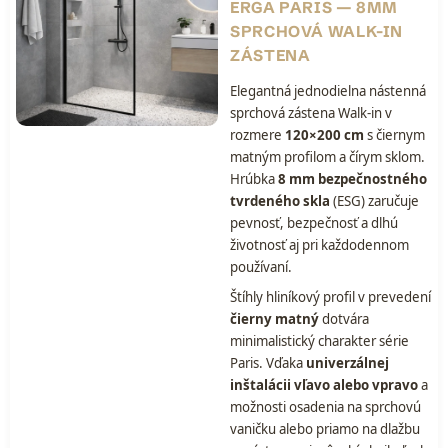
ERGA PARIS — 8MM
SPRCHOVÁ WALK-IN
ZÁSTENA
Elegantná jednodielna nástenná
sprchová zástena Walk-in v
rozmere
120×200 cm
s čiernym
matným profilom a čírym sklom.
Hrúbka
8 mm bezpečnostného
tvrdeného skla
(ESG) zaručuje
pevnosť, bezpečnosť a dlhú
životnosť aj pri každodennom
používaní.
Štíhly hliníkový profil v prevedení
čierny matný
dotvára
minimalistický charakter série
Paris. Vďaka
univerzálnej
inštalácii vľavo alebo vpravo
a
možnosti osadenia na sprchovú
vaničku alebo priamo na dlažbu