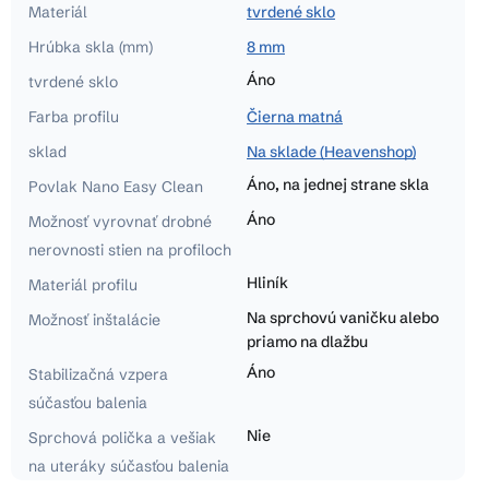
Materiál
tvrdené sklo
Hrúbka skla (mm)
8 mm
Áno
tvrdené sklo
Farba profilu
Čierna matná
sklad
Na sklade (Heavenshop)
Áno, na jednej strane skla
Povlak Nano Easy Clean
Áno
Možnosť vyrovnať drobné
nerovnosti stien na profiloch
Hliník
Materiál profilu
Na sprchovú vaničku alebo
Možnosť inštalácie
priamo na dlažbu
Áno
Stabilizačná vzpera
súčasťou balenia
Nie
Sprchová polička a vešiak
na uteráky súčasťou balenia