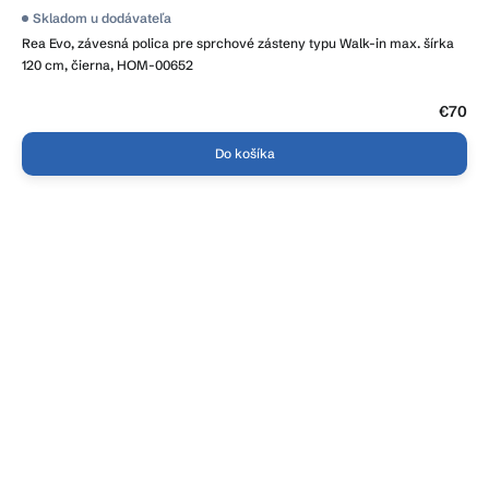
Priemerné
Skladom u dodávateľa
hodnotenie
Rea Evo, závesná polica pre sprchové zásteny typu Walk-in max. šírka
produktu
je
120 cm, čierna, HOM-00652
3,8
z
5
€70
hviezdičiek.
Do košíka