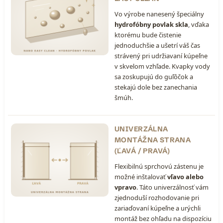
Vo výrobe nanesený špeciálny
hydrofóbny povlak skla
, vďaka
ktorému bude čistenie
jednoduchšie a ušetrí váš čas
strávený pri udržiavaní kúpeľne
v skvelom vzhľade. Kvapky vody
sa zoskupujú do guľôčok a
stekajú dole bez zanechania
šmúh.
UNIVERZÁLNA
MONTÁŽNA STRANA
(ĽAVÁ / PRAVÁ)
Flexibilnú sprchovú zástenu je
možné inštalovať
vľavo alebo
vpravo
. Táto univerzálnosť vám
zjednoduší rozhodovanie pri
zariaďovaní kúpeľne a urýchli
montáž bez ohľadu na dispozíciu