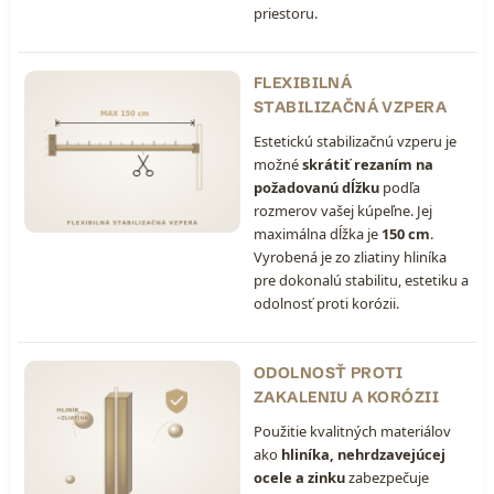
priestoru.
FLEXIBILNÁ
STABILIZAČNÁ VZPERA
Estetickú stabilizačnú vzperu je
možné
skrátiť rezaním na
požadovanú dĺžku
podľa
rozmerov vašej kúpeľne. Jej
maximálna dĺžka je
150 cm
.
Vyrobená je zo zliatiny hliníka
pre dokonalú stabilitu, estetiku a
odolnosť proti korózii.
ODOLNOSŤ PROTI
ZAKALENIU A KORÓZII
Použitie kvalitných materiálov
ako
hliníka, nehrdzavejúcej
ocele a zinku
zabezpečuje