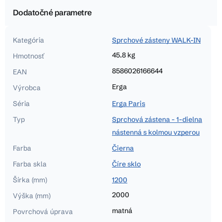
Dodatočné parametre
Kategória
Sprchové zásteny WALK-IN
45.8 kg
Hmotnosť
8586026166644
EAN
Erga
Výrobca
Séria
Erga Paris
Typ
Sprchová zástena - 1-dielna
nástenná s kolmou vzperou
Farba
Čierna
Farba skla
Číre sklo
Šírka (mm)
1200
2000
Výška (mm)
matná
Povrchová úprava