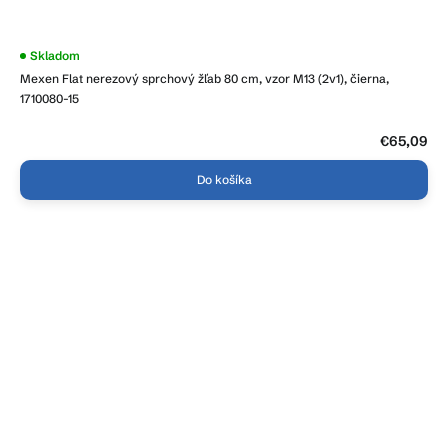
Priemerné
Skladom
hodnotenie
Mexen Flat nerezový sprchový žľab 80 cm, vzor M13 (2v1), čierna,
produktu
je
1710080-15
5,0
z
5
€65,09
hviezdičiek.
Do košíka