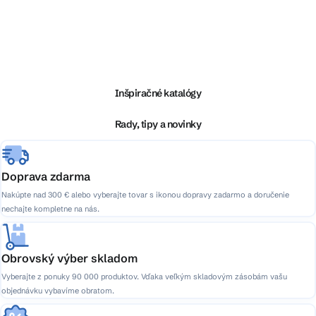
Z
á
p
ä
Inšpiračné katalógy
t
i
Rady, tipy a novinky
e
Doprava zdarma
Nakúpte nad 300 € alebo vyberajte tovar s ikonou dopravy zadarmo a doručenie
nechajte kompletne na nás.
Obrovský výber skladom
Vyberajte z ponuky 90 000 produktov. Vďaka veľkým skladovým zásobám vašu
objednávku vybavíme obratom.