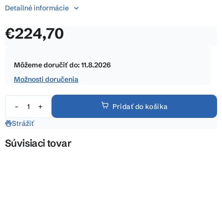
z
Detailné informácie
5
hviezdičiek.
€224,70
Jednotková
cena:
Môžeme doručiť do:
11.8.2026
Možnosti doručenia
Pridať do košíka
Strážiť
Súvisiaci tovar