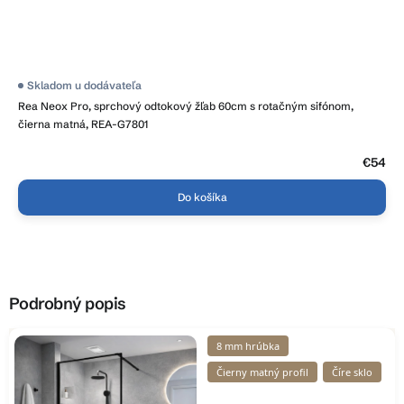
Skladom u dodávateľa
Rea Neox Pro, sprchový odtokový žľab 60cm s rotačným sifónom,
čierna matná, REA-G7801
€54
Do košíka
Podrobný popis
8 mm hrúbka
Čierny matný profil
Číre sklo