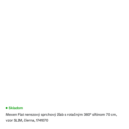
Priemerné
Skladom
hodnotenie
Mexen Flat nerezový sprchový žľab s rotačným 360° sifónom 70 cm,
produktu
je
vzor SLIM, čierna, 1741070
4,0
z