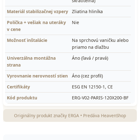
skrátiteľná)
Materiál stabilizačnej vzpery
Zliatina hliníka
Polička + vešiak na uteráky
Nie
v cene
Možnosť inštalácie
Na sprchovú vaničku alebo
priamo na dlažbu
Univerzálna montážna
Áno (ľavá / pravá)
strana
Vyrovnanie nerovností stien
Áno (cez profil)
Certifikáty
ESG EN 12150-1, CE
Kód produktu
ERG-V02-PARIS-120X200-BF
Originálny produkt značky ERGA • Predáva HeavenShop