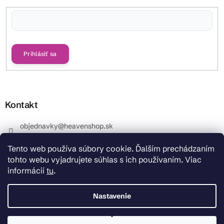
Vložením e-mailu súhlasíte s
podmienkami ochrany osobných údajov
Prihlásiť sa
Kontakt
objednavky
@
heavenshop.sk
+421 914 399 399
Tento web používa súbory cookie. Ďalším prechádzaním
_Info objednávky : +421 914 399 399 Pracovné dni od
tohto webu vyjadrujete súhlas s ich používaním. Viac
8.00 hod. do 12.00 . REKLAMÁCIE : +421 914 399 399
informácií
tu
.
HeavenShop.sk
HeavenShop.sk
Nastavenie