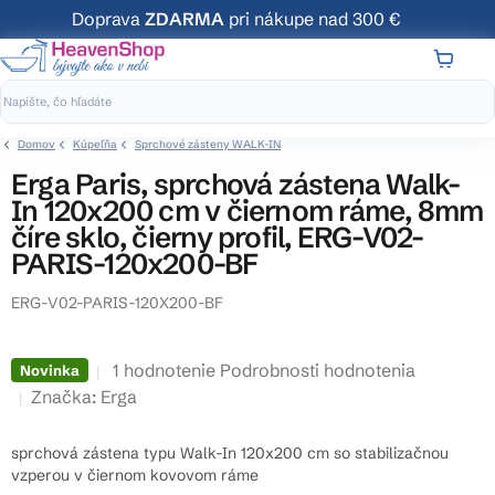
Prejsť
Doprava
ZDARMA
pri nákupe nad 300 €
na
obsah
NÁKUP
KOŠÍK
Domov
Kúpeľňa
Sprchové zásteny WALK-IN
Erga Paris, sprchová zástena Walk-
In 120x200 cm v čiernom ráme, 8mm
číre sklo, čierny profil, ERG-V02-
PARIS-120x200-BF
ERG-V02-PARIS-120X200-BF
Priemerné
1 hodnotenie
Podrobnosti hodnotenia
Novinka
hodnotenie
Značka:
Erga
produktu
je
sprchová zástena typu Walk-In 120x200 cm so stabilizačnou
5,0
vzperou v čiernom kovovom ráme