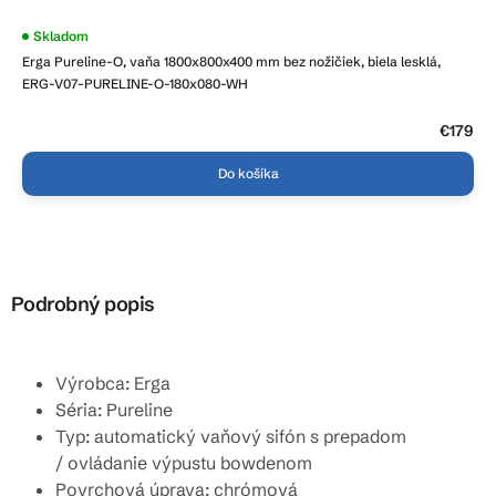
Priemerné
Skladom
hodnotenie
Erga Pureline-O, vaňa 1800x800x400 mm bez nožičiek, biela lesklá,
produktu
je
ERG-V07-PURELINE-O-180x080-WH
4,0
z
5
€179
hviezdičiek.
Do košíka
Podrobný popis
Výrobca: Erga
Séria: Pureline
Typ: automatický vaňový sifón s prepadom
/ ovládanie výpustu bowdenom
Povrchová úprava: chrómová