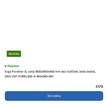
Novinka
Priemerné
Skladom
hodnotenie
Erga Pureline-S, vaňa 1800x800x400 mm bez nožičiek, biela lesklá,
produktu
je
ERG-V07-PURELINE-S-180x080-WH
5,0
z
5
€179
hviezdičiek.
Do košíka