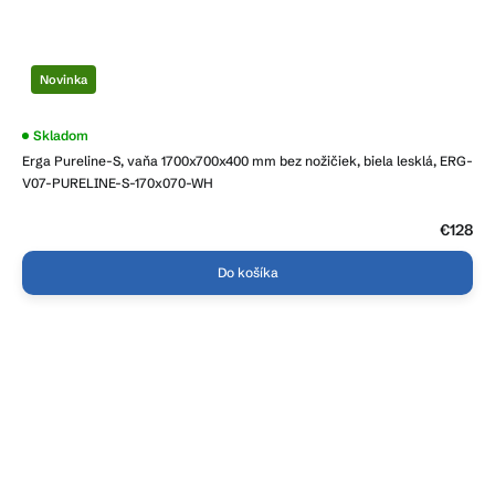
Novinka
Priemerné
Skladom
hodnotenie
Erga Pureline-S, vaňa 1700x700x400 mm bez nožičiek, biela lesklá, ERG-
produktu
je
V07-PURELINE-S-170x070-WH
5,0
z
5
€128
hviezdičiek.
Do košíka