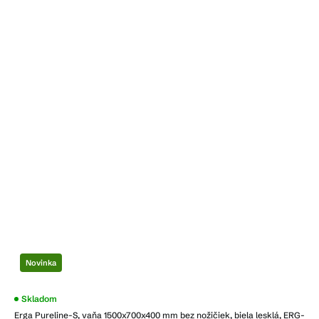
Novinka
Priemerné
Skladom
hodnotenie
Erga Pureline-S, vaňa 1500x700x400 mm bez nožičiek, biela lesklá, ERG-
produktu