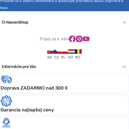
Prihláste sa k odberu newslettera a dostávajte pravidelnú dávku inšpirácie a
tipov.
O HeavenShop
Pripoj sa k nám
SK
CZ
PL
HU
RO
Informácie pre Vás
Doprava ZADARMO nad 300 €
Garancia najlepšej ceny