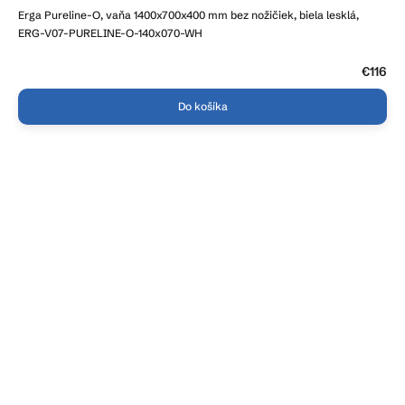
Erga Pureline-O, vaňa 1400x700x400 mm bez nožičiek, biela lesklá,
ERG-V07-PURELINE-O-140x070-WH
€116
Do košíka