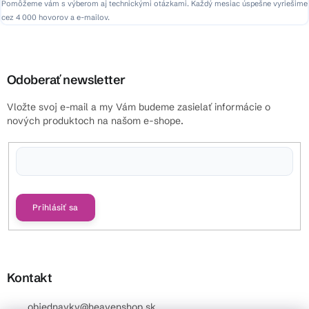
Pomôžeme vám s výberom aj technickými otázkami. Každý mesiac úspešne vyriešime
cez 4 000 hovorov a e-mailov.
Odoberať newsletter
Vložte svoj e-mail a my Vám budeme zasielať informácie o
nových produktoch na našom e-shope.
Vložením e-mailu súhlasíte s
podmienkami ochrany osobných údajov
Prihlásiť sa
Kontakt
objednavky
@
heavenshop.sk