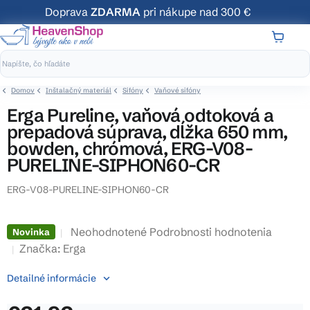
Prejsť
Doprava
ZDARMA
pri nákupe nad 300 €
na
obsah
NÁKUP
KOŠÍK
Domov
Inštalačný materiál
Sifóny
Vaňové sifóny
Erga Pureline, vaňová odtoková a
prepadová súprava, dĺžka 650 mm,
bowden, chrómová, ERG-V08-
PURELINE-SIPHON60-CR
ERG-V08-PURELINE-SIPHON60-CR
Priemerné
Neohodnotené
Podrobnosti hodnotenia
Novinka
hodnotenie
Značka:
Erga
produktu
Detailné informácie
je
0,0