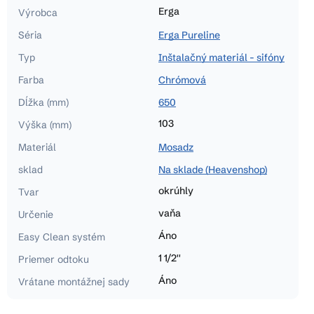
Erga
Výrobca
Séria
Erga Pureline
Typ
Inštalačný materiál - sifóny
Farba
Chrómová
Dĺžka (mm)
650
103
Výška (mm)
Materiál
Mosadz
sklad
Na sklade (Heavenshop)
okrúhly
Tvar
vaňa
Určenie
Áno
Easy Clean systém
1 1/2''
Priemer odtoku
Áno
Vrátane montážnej sady