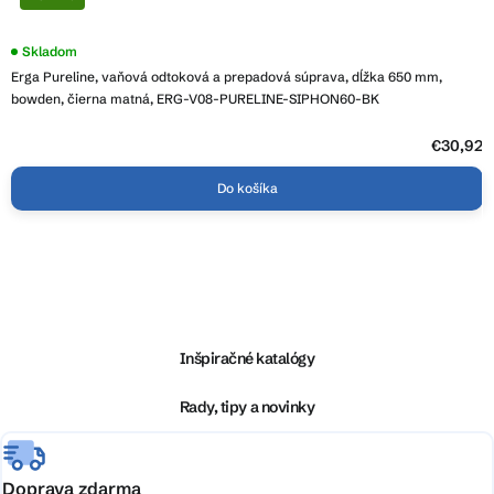
Priemerné
Skladom
hodnotenie
Erga Pureline, vaňová odtoková a prepadová súprava, dĺžka 650 mm,
produktu
je
bowden, čierna matná, ERG-V08-PURELINE-SIPHON60-BK
5,0
z
5
€30,92
hviezdičiek.
Do košíka
Z
á
p
ä
Inšpiračné katalógy
t
i
Rady, tipy a novinky
e
Doprava zdarma