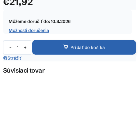
€21,92
z
5
Jednotková
hviezdičiek.
cena:
Môžeme doručiť do:
10.8.2026
Možnosti doručenia
Pridať do košíka
Strážiť
Súvisiaci tovar