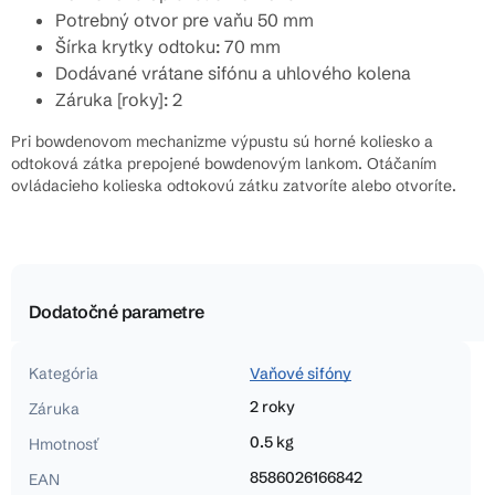
Potrebný otvor pre vaňu 50 mm
Šírka krytky odtoku: 70 mm
Dodávané vrátane sifónu a uhlového kolena
Záruka [roky]: 2
Pri bowdenovom mechanizme výpustu sú horné koliesko a
odtoková zátka prepojené bowdenovým lankom. Otáčaním
ovládacieho kolieska odtokovú zátku zatvoríte alebo otvoríte.
Dodatočné parametre
Kategória
Vaňové sifóny
2 roky
Záruka
0.5 kg
Hmotnosť
8586026166842
EAN