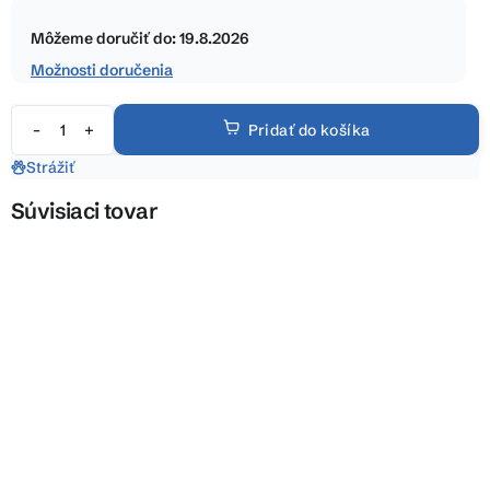
Jednotková
hviezdičiek.
cena:
Môžeme doručiť do:
19.8.2026
Možnosti doručenia
Pridať do košíka
Strážiť
Súvisiaci tovar