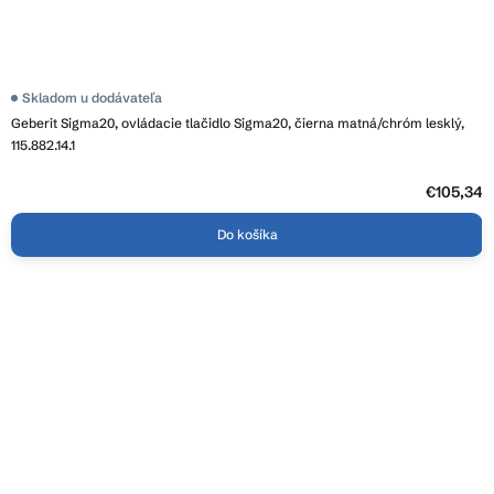
Skladom u dodávateľa
Geberit Sigma20, ovládacie tlačidlo Sigma20, čierna matná/chróm lesklý,
115.882.14.1
€105,34
Do košíka