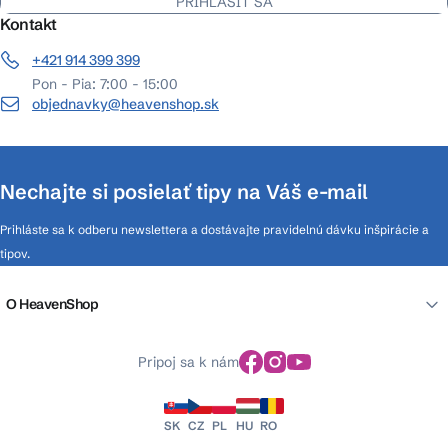
PRIHLÁSIŤ SA
Kontakt
+421 914 399 399
Pon - Pia: 7:00 - 15:00
objednavky@heavenshop.sk
Nechajte si posielať tipy na Váš e-mail
Prihláste sa k odberu newslettera a dostávajte pravidelnú dávku inšpirácie a
tipov.
O HeavenShop
Pripoj sa k nám
SK
CZ
PL
HU
RO