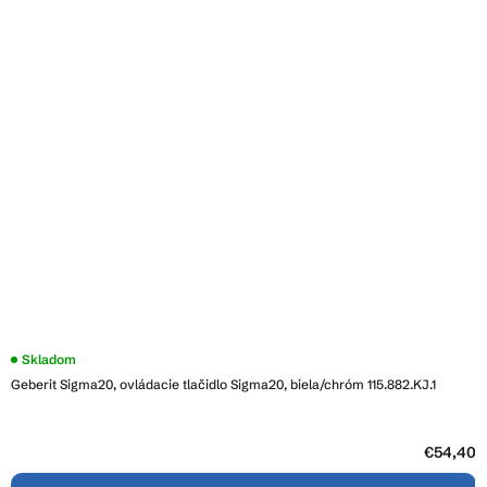
Priemerné
Skladom
hodnotenie
Geberit Sigma20, ovládacie tlačidlo Sigma20, biela/chróm 115.882.KJ.1
produktu
je
4,2
z
5
€54,40
hviezdičiek.