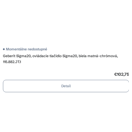
Momentálne nedostupné
Geberit Sigma20, ovládacie tlačidlo Sigma20, biela matná-chrómová,
115.882.JT.1
€102,75
Detail