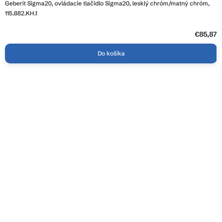
Geberit Sigma20, ovládacie tlačidlo Sigma20, lesklý chróm/matný chróm,
115.882.KH.1
€85,87
Do košíka