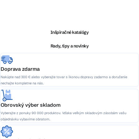
Z
á
p
ä
Inšpiračné katalógy
t
i
Rady, tipy a novinky
e
Doprava zdarma
Nakúpte nad 300 € alebo vyberajte tovar s ikonou dopravy zadarmo a doručenie
nechajte kompletne na nás.
Obrovský výber skladom
Vyberajte z ponuky 90 000 produktov. Vďaka veľkým skladovým zásobám vašu
objednávku vybavíme obratom.