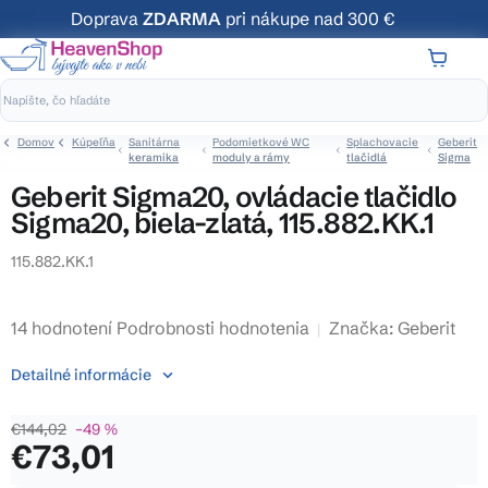
Prejsť
Doprava
ZDARMA
pri nákupe nad 300 €
na
obsah
NÁKUP
KOŠÍK
Domov
Kúpeľňa
Sanitárna
Podomietkové WC
Splachovacie
Geberit
keramika
moduly a rámy
tlačidlá
Sigma
Geberit Sigma20, ovládacie tlačidlo
Sigma20, biela-zlatá, 115.882.KK.1
115.882.KK.1
Priemerné
14 hodnotení
Podrobnosti hodnotenia
Značka:
Geberit
hodnotenie
Detailné informácie
produktu
je
€144,02
–49 %
3,9
€73,01
z
5