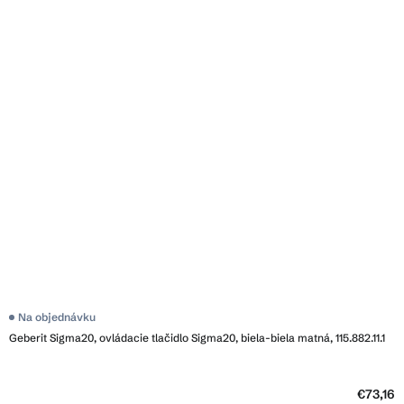
Na objednávku
Geberit Sigma20, ovládacie tlačidlo Sigma20, biela-biela matná, 115.882.11.1
€73,16