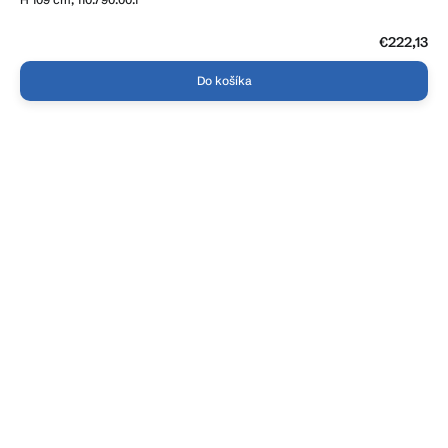
€222,13
Do košíka