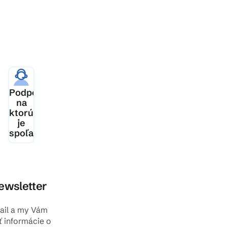
ia
Podpora,
šej
na
ktorú
je
spoľahnutie
ewsletter
mail a my Vám
ť informácie o