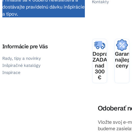
Kontakty
dostávajte pravidelnú dávku inšpirácie
a tipov.
Informácie pre Vás
Doprava
Garanc
Rady, tipy a novinky
ZADARMO
najlep
nad
ceny
Inšpiračné katalógy
300
Inspirace
€
Odoberať n
Vložte svoj e-
budeme zasiela