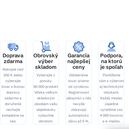
á
p
ä
t
i
e
Doprava
Obrovský
Garancia
Podpora,
zdarma
výber
najlepšej
na ktorú
skladom
ceny
je spoľah
Nakúpte nad
300 € alebo
Vyberajte z
Odoberáme
Pomôžeme
vyberajte
ponuky
tovar priamo
vám s výberom
tovar s ikonou
90 000 produktov.
od výrobcov.
aj technickými
dopravy
Vďaka veľkým
Registrovaní
otázkami.
zadarmo a
skladovým
zákazníci u nás
Každý mesiac
doručenie
zásobám vašu
navyše
úspešne
nechajte
objednávku
získavajú
vyriešime cez
kompletne na
vybavíme
automatickú
4 000 hovorov
nás.
obratom.
zľavu až 5 %.
a e-mailov.