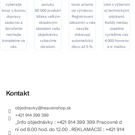
vyberajte
ponuky
tovar priamo
vám s výberom
tovar s ikonou
90 000 produktov.
od výrobcov.
aj technickými
dopravy
Vďaka veľkým
Registrovaní
otázkami.
zadarmo a
skladovým
zákazníci u nás
Každý mesiac
doručenie
zásobám vašu
navyše
úspešne
nechajte
objednávku
získavajú
vyriešime cez
kompletne na
vybavíme
automatickú
4 000 hovorov
nás.
obratom.
zľavu až 5 %.
a e-mailov.
Kontakt
objednavky
@
heavenshop.sk
+421 914 399 399
_Info objednávky : +421 914 399 399 Pracovné d
ni od 8.00 hod. do 12.00 . REKLAMÁCIE : +421 914