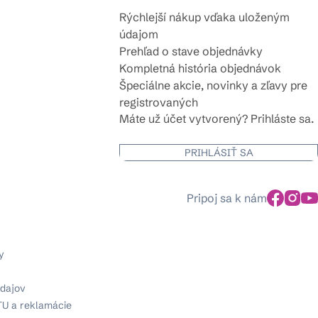
Rýchlejší nákup vďaka uloženým
údajom
Prehľad o stave objednávky
Kompletná história objednávok
Špeciálne akcie, novinky a zľavy pre
registrovaných
Máte už účet vytvorený? Prihláste sa.
PRIHLÁSIŤ SA
Pripoj sa k nám
y
dajov
TU a reklamácie