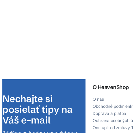
O HeavenShop
Nechajte si
O nás
posielať tipy na
Obchodné podmienk
Doprava a platba
Váš e-mail
Ochrana osobných ú
Odstúpiť od zmluvy 
Prihláste sa k odberu newslettera a