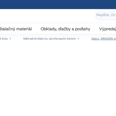
štalačný materiál
Obklady, dlažby a podlahy
Výpreda
é kúty
Náhradné diely ku sprchovacím kútom
Gelco, DRAGON set