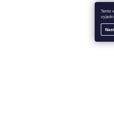
Tento 
vyjadru
Nas