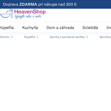
Prejsť
Doprava
ZDARMA
pri nákupe nad 300 €
na
obsah
Kúpeľňa
Kuchyňa
Dom a záhrada
Svietidlá
In
Domov
Kúpeľňa
Sprchy a sprchové vaničky
Sprchov