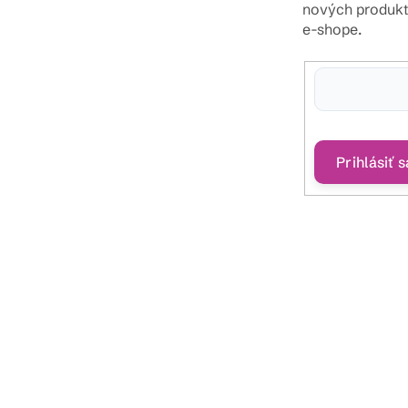
nových produk
e-shope.
Vložením e-mailu sú
podmienkami ochra
Prihlásiť s