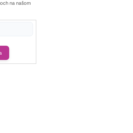
toch na našom
hlasíte s
ny osobných údajov
a