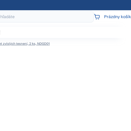
Prázdny košík
NÁKUPNÝ
KOŠÍK
j
 zvislých tesnení, 2 ks, NDGD01