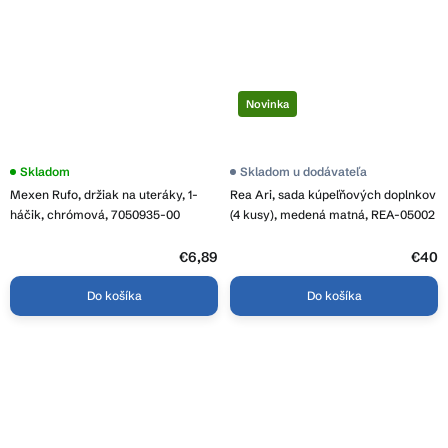
Novinka
Skladom
Skladom u dodávateľa
Mexen Rufo, držiak na uteráky, 1-
Rea Ari, sada kúpeľňových doplnkov
háčik, chrómová, 7050935-00
(4 kusy), medená matná, REA-05002
€6,89
€40
Do košíka
Do košíka