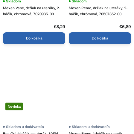
Skladom
Skladom
Mexen Vane, držiak na uteráky, 2-
Mexen Remo, držiak na uteráky, 2-
háčik, chrómová, 7020935-00
háčik, chrómová, 70507352-00
€8,29
€6,89
Do košíka
Do košíka
Novinka
Skladom u dodávateľa
Skladom u dodávateľa
Rea Ori, 1-háčik na uterák, 39104,
Mexen Remo, 1-háčik na uterák,