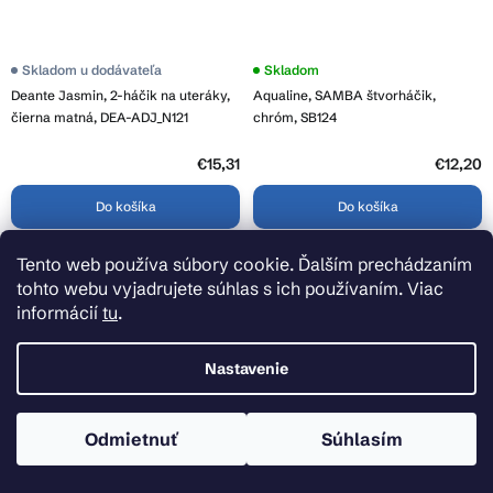
Skladom u dodávateľa
Skladom
Deante Jasmin, 2-háčik na uteráky,
Aqualine, SAMBA štvorháčik,
čierna matná, DEA-ADJ_N121
chróm, SB124
€15,31
€12,20
Do košíka
Do košíka
Tento web používa súbory cookie. Ďalším prechádzaním
tohto webu vyjadrujete súhlas s ich používaním. Viac
informácií
tu
.
Nastavenie
Odmietnuť
Súhlasím