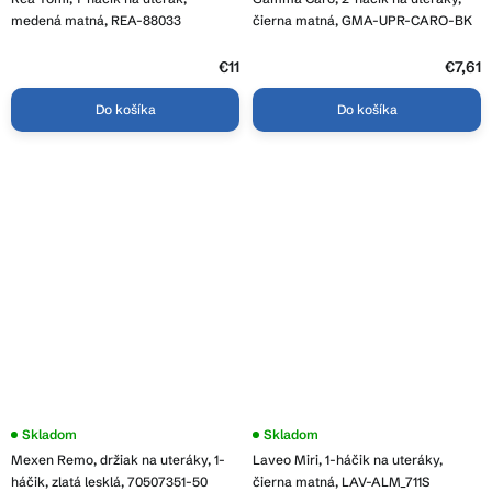
medená matná, REA-88033
čierna matná, GMA-UPR-CARO-BK
€11
€7,61
Do košíka
Do košíka
Priemerné
Skladom
Skladom
hodnotenie
Mexen Remo, držiak na uteráky, 1-
Laveo Miri, 1-háčik na uteráky,
produktu
je
háčik, zlatá lesklá, 70507351-50
čierna matná, LAV-ALM_711S