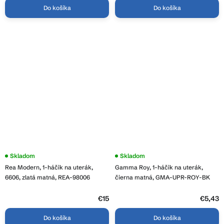
Do košíka
Do košíka
Skladom
Skladom
Rea Modern, 1-háčik na uterák,
Gamma Roy, 1-háčik na uterák,
6606, zlatá matná, REA-98006
čierna matná, GMA-UPR-ROY-BK
€15
€5,43
Do košíka
Do košíka