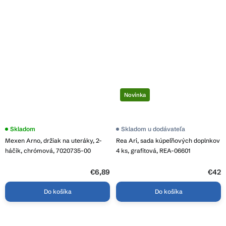
Novinka
Skladom
Skladom u dodávateľa
Mexen Arno, držiak na uteráky, 2-
Rea Ari, sada kúpeľňových doplnkov
háčik, chrómová, 7020735-00
4 ks, grafitová, REA-06601
€6,89
€42
Do košíka
Do košíka