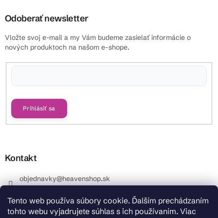
Odoberať newsletter
Vložte svoj e-mail a my Vám budeme zasielať informácie o
nových produktoch na našom e-shope.
Vložením e-mailu súhlasíte s
podmienkami ochrany osobných údajov
Prihlásiť sa
Kontakt
objednavky
@
heavenshop.sk
+421 914 399 399
Tento web používa súbory cookie. Ďalším prechádzaním
_Info objednávky : +421 914 399 399 Pracovné dni od
tohto webu vyjadrujete súhlas s ich používaním. Viac
8.00 hod. do 12.00 . REKLAMÁCIE : +421 914 399 399