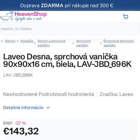
Prejsť
Doprava
ZDARMA
pri nákupe nad 300 €
na
obsah
NÁKUP
KOŠÍK
Domov
Kúpeľňa
Sprchy a sprchové
Sprchové
Štvorcové sprchové
vaničky
vaničky
vaničky
Laveo Desna, sprchová vanička
90x90x16 cm, biela, LAV-JBD_696K
LAV-JBD_696K
Priemerné
Neohodnotené
Podrobnosti hodnotenia
Značka:
Laveo
hodnotenie
Detailné informácie
produktu
je
€197
–27 %
0,0
€143,32
z
5