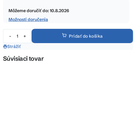
Jednotková
hviezdičiek.
cena:
Môžeme doručiť do:
10.8.2026
Možnosti doručenia
Pridať do košíka
Strážiť
Súvisiaci tovar