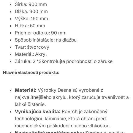
Šírka: 900 mm
Dĺžka: 900 mm
Výška: 160 mm
Hĺbka: 50 mm
Priemer odtoku: 90 mm
Spôsob inštalácie: na dlažbu
Tvar: štvorcový
Materiál: Akryl
Záruka: 2 *Skontrolujte podrobnosti o záruke
Hlavné vlastnosti produktu:
Materiál:
Výrobky Desna sú vyrobené z
najkvalitnejšieho akrylu, ktorý zaručuje trvanlivosť a
ľahké čistenie.
Vynikajúca kvalita:
Povrch je zakončený
technológiou laminácie, ktorá chráni pred
mechanickým poškodením alebo vlhkosťou.
Nastaviteľné montážne nohy:
Sprchové vaničky