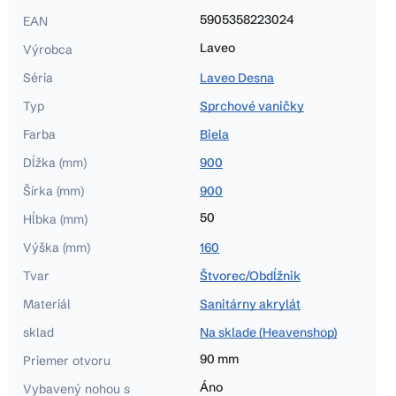
5905358223024
EAN
Laveo
Výrobca
Séria
Laveo Desna
Typ
Sprchové vaničky
Farba
Biela
Dĺžka (mm)
900
Šírka (mm)
900
50
Hĺbka (mm)
Výška (mm)
160
Tvar
Štvorec/Obdĺžnik
Materiál
Sanitárny akrylát
sklad
Na sklade (Heavenshop)
90 mm
Priemer otvoru
Áno
Vybavený nohou s