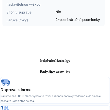
nastaviteľnou výškou
Nie
Sifón v súprave
2 *pozri záručné podmienky
Záruka (roky)
Z
á
p
ä
Inšpiračné katalógy
t
i
Rady, tipy a novinky
e
Doprava zdarma
Nakúpte nad 300 € alebo vyberajte tovar s ikonou dopravy zadarmo a doručenie
nechajte kompletne na nás.