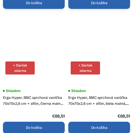
Do košíka
Do košíka
+ Darček
+ Darček
zdarma
zdarma
Skladom
Skladom
Erga Hyper, SMC sprchová vanička
Erga Hyper, SMC sprchová vanička
70x70x2,6 cm + sifón, čierna matná,
70x70x2,6 cm + sifón, biela matná,
ERG-V06-SMC-7070S-BK
ERG-V06-SMC-7070S-WH
€88,51
€88,51
Do košíka
Do košíka