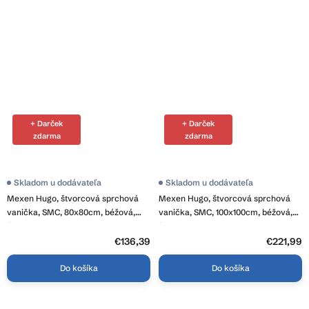
+ Darček
+ Darček
zdarma
zdarma
Skladom u dodávateľa
Skladom u dodávateľa
Mexen Hugo, štvorcová sprchová
Mexen Hugo, štvorcová sprchová
vanička, SMC, 80x80cm, béžová,
vanička, SMC, 100x100cm, béžová,
čierna krytka, 42698080-B
čierna krytka, 42691010-B
€136,39
€221,99
Do košíka
Do košíka