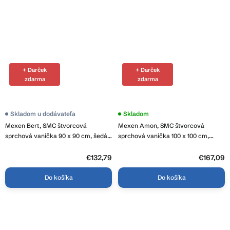
+ Darček
+ Darček
zdarma
zdarma
Skladom u dodávateľa
Skladom
Mexen Bert, SMC štvorcová
Mexen Amon, SMC štvorcová
sprchová vanička 90 x 90 cm, šedá,
sprchová vanička 100 x 100 cm,
4K619090
biela, 4F101010
€132,79
€167,09
Do košíka
Do košíka