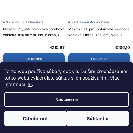
Skladom u dodávateľa
Skladom u dodávateľa
Mexen Flat, päťuholníková sprchová
Mexen Flat, päťuholníková sprchová
vanička slim 90 x 90 cm, čierna, +
vanička slim 90 x 90 cm, biela, +
syfon chrómový - 41P709090
syfon chrómový - 41P109090
€110,97
€106,10
Do košíka
Do košíka
Tento web používa súbory cookie. Ďalším prechádzaním
tohto webu vyjadrujete súhlas s ich používaním. Viac
informácií
tu
.
Nastavenie
Odmietnuť
Súhlasím