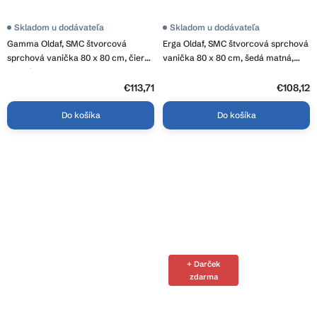
Skladom u dodávateľa
Skladom u dodávateľa
Gamma Oldaf, SMC štvorcová
Erga Oldaf, SMC štvorcová sprchová
sprchová vanička 80 x 80 cm, čierna
vanička 80 x 80 cm, šedá matná,
matná, GMA-OL-8080BK
ERG-GMA-OL-8080G
€113,71
€108,12
Do košíka
Do košíka
+ Darček
zdarma