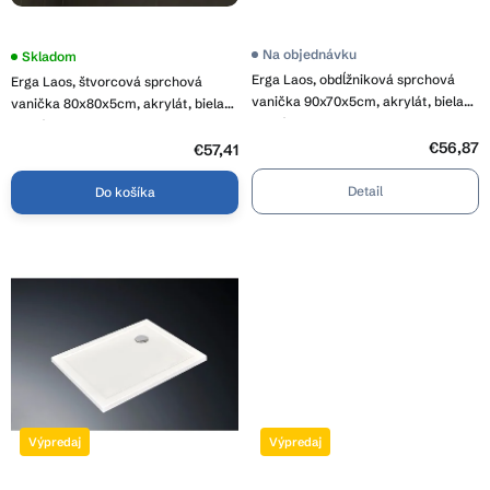
v
t
o
Na objednávku
Priemerné
Skladom
hodnotenie
v
Erga Laos, obdĺžniková sprchová
Erga Laos, štvorcová sprchová
produktu
vanička 90x70x5cm, akrylát, biela
je
vanička 80x80x5cm, akrylát, biela
5,0
lesklá, ERG-V06-ACR-7090S-WH-
lesklá, ERG-V06-ACR-8080S-WH-
z
CR
€56,87
CR
5
€57,41
hviezdičiek.
Detail
Do košíka
Výpredaj
Výpredaj