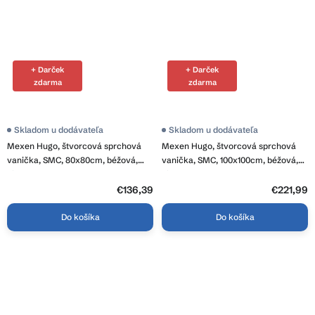
+ Darček
+ Darček
zdarma
zdarma
Skladom u dodávateľa
Skladom u dodávateľa
Mexen Hugo, štvorcová sprchová
Mexen Hugo, štvorcová sprchová
vanička, SMC, 80x80cm, béžová,
vanička, SMC, 100x100cm, béžová,
biela krytka, 42698080-W
biela krytka, 42691010-W
€136,39
€221,99
Do košíka
Do košíka