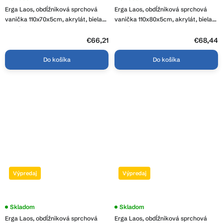
Erga Laos, obdĺžniková sprchová
Erga Laos, obdĺžniková sprchová
vanička 110x70x5cm, akrylát, biela
vanička 110x80x5cm, akrylát, biela
lesklá, ERG-V06-ACR-7011S-WH-CR
lesklá, ERG-V06-ACR-8011S-WH-CR
€66,21
€68,44
Do košíka
Do košíka
Výpredaj
Výpredaj
Skladom
Skladom
Erga Laos, obdĺžniková sprchová
Erga Laos, obdĺžniková sprchová