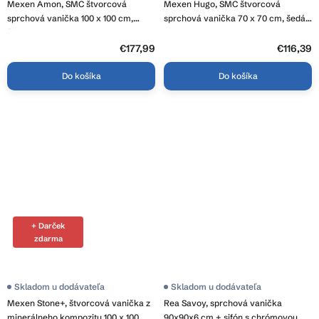
Mexen Amon, SMC štvorcová
Mexen Hugo, SMC štvorcová
sprchová vanička 100 x 100 cm,
sprchová vanička 70 x 70 cm, šedá,
čierna, 4F701010
42617070
€177,99
€116,39
Do košíka
Do košíka
+ Darček
zdarma
Skladom u dodávateľa
Skladom u dodávateľa
Mexen Stone+, štvorcová vanička z
Rea Savoy, sprchová vanička
minerálneho kompozitu 100 x 100
90x90x6 cm + sifón s chrómovou