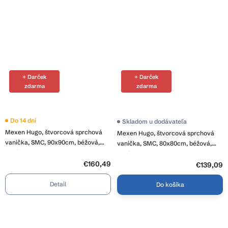
+ Darček
+ Darček
zdarma
zdarma
Do 14 dní
Skladom u dodávateľa
Mexen Hugo, štvorcová sprchová
Mexen Hugo, štvorcová sprchová
vanička, SMC, 90x90cm, béžová,
vanička, SMC, 80x80cm, béžová,
zlatá krytka, 42699090-G
zlatá krytka, 42698080-G
€160,49
€139,09
Detail
Do košíka