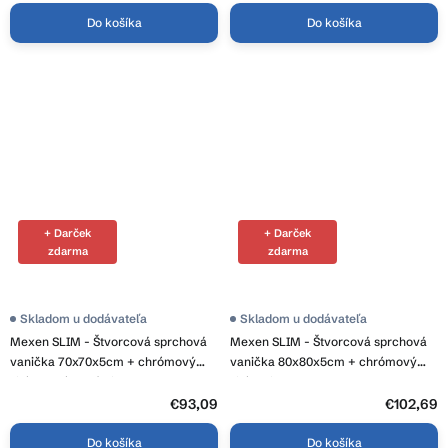
Do košíka
Do košíka
+ Darček
+ Darček
zdarma
zdarma
Skladom u dodávateľa
Priemerné
Skladom u dodávateľa
hodnotenie
Mexen SLIM - Štvorcová sprchová
Mexen SLIM - Štvorcová sprchová
produktu
je
vanička 70x70x5cm + chrómový
vanička 80x80x5cm + chrómový
4,0
sifón, chrómový biela, 40107070
sifón, biela, 40108080
z
€93,09
5
€102,69
hviezdičiek.
Do košíka
Do košíka