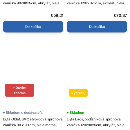
vanička 90x80x5cm, akrylát, biela
vanička 120x70x5cm, akrylát, biela
lesklá, ERG-V06-ACR-8090S-WH-
lesklá, ERG-V06-ACR-7012S-WH-CR
CR
€59,21
€70,87
Do košíka
Do košíka
+ Darček
zdarma
Výpredaj
Skladom u dodávateľa
Skladom
Erga Oldaf, SMC štvorcová sprchová
Erga Laos, obdĺžniková sprchová
vanička 90 x 90 cm, biela matná,
vanička 120x90x5cm, akrylát, biela