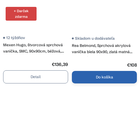
+ Darček
zdarma
12 týždňov
Skladom u dodávateľa
Mexen Hugo, štvorcová sprchová
Rea Belmond, Sprchová akrylová
vanička, SMC, 90x90cm, béžová,
vanička biela 90x90, zlatá matná
42699090
odtoková krytka, KPL-14371
€136,39
€108
Detail
Do košíka