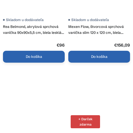
Skladom u dodávateľa
Skladom u dodávateľa
Rea Belmond, akrylová sprchová
Mexen Flow, štvorcová sprchová
vanička 90x90x5,5 cm, biela lesklá,
vanička slim 120 x 120 cm, biela
REA-K4371
lesklá, 46S101212
€96
€156,09
Do košíka
Do košíka
+ Darček
zdarma