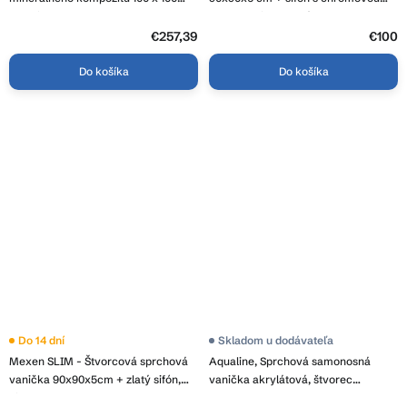
cm, biela, 44101010
krytkou, biela lesklá, REA-K1907
€257,39
€100
Do košíka
Do košíka
Do 14 dní
Skladom u dodávateľa
Mexen SLIM - Štvorcová sprchová
Aqualine, Sprchová samonosná
vanička 90x90x5cm + zlatý sifón,
vanička akrylátová, štvorec
biela, 40109090G
90x90x15cm, BTTQ90