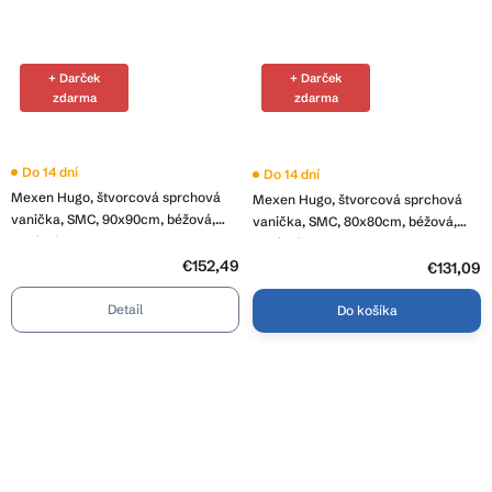
+ Darček
+ Darček
zdarma
zdarma
Do 14 dní
Do 14 dní
Mexen Hugo, štvorcová sprchová
Mexen Hugo, štvorcová sprchová
vanička, SMC, 90x90cm, béžová,
vanička, SMC, 80x80cm, béžová,
oceľová krytka, 42699090-X
oceľová krytka, 42698080-X
€152,49
€131,09
Detail
Do košíka