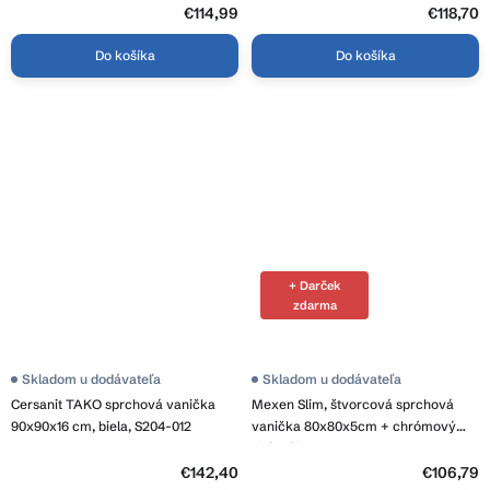
€114,99
€118,70
Do košíka
Do košíka
+ Darček
zdarma
Skladom u dodávateľa
Skladom u dodávateľa
Cersanit TAKO sprchová vanička
Mexen Slim, štvorcová sprchová
90x90x16 cm, biela, S204-012
vanička 80x80x5cm + chrómový
sifón, čierna, 40708080
€142,40
€106,79