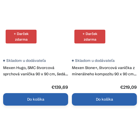
+ Darček
+ Darček
zdarma
zdarma
Skladom u dodávateľa
Skladom u dodávateľa
Mexen Hugo, SMC štvorcová
Mexen Stone+, štvorcová vanička z
sprchová vanička 90 x 90 cm, šedá,
minerálneho kompozitu 90 x 90 cm,
42619090
biela, 44109090
€139,69
€219,09
Do košíka
Do košíka