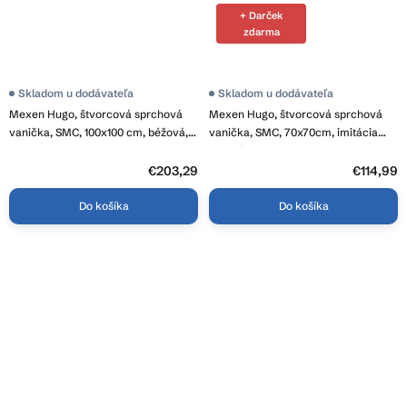
+ Darček
zdarma
Skladom u dodávateľa
Skladom u dodávateľa
Mexen Hugo, štvorcová sprchová
Mexen Hugo, štvorcová sprchová
vanička, SMC, 100x100 cm, béžová,
vanička, SMC, 70x70cm, imitácia
42691010
kameňa – biela, 42157070
€203,29
€114,99
Do košíka
Do košíka