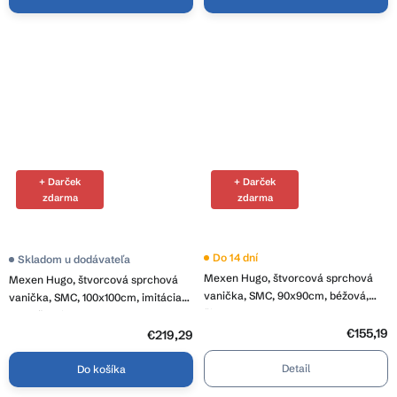
+ Darček
+ Darček
zdarma
zdarma
Do 14 dní
Skladom u dodávateľa
Mexen Hugo, štvorcová sprchová
Mexen Hugo, štvorcová sprchová
vanička, SMC, 90x90cm, béžová,
vanička, SMC, 100x100cm, imitácia
čierna krytka, 42699090-B
kameňa-biela, 42151010
€155,19
€219,29
Detail
Do košíka