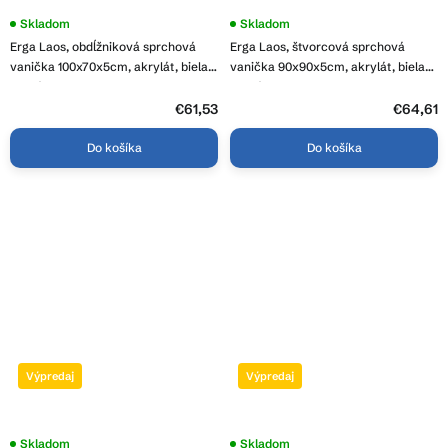
Skladom
Priemerné
Skladom
hodnotenie
Erga Laos, obdĺžniková sprchová
Erga Laos, štvorcová sprchová
produktu
je
vanička 100x70x5cm, akrylát, biela
vanička 90x90x5cm, akrylát, biela
5,0
lesklá, ERG-V06-ACR-7010S-WH-CR
lesklá, ERG-V06-ACR-9090S-WH-
z
CR
€61,53
5
€64,61
hviezdičiek.
Do košíka
Do košíka
Výpredaj
Výpredaj
Skladom
Skladom