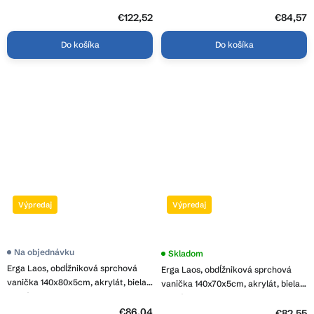
ERG-GMA-OL-9090
lesklá, ERG-V06-ACR-9012S-WH-CR
€122,52
€84,57
Do košíka
Do košíka
Výpredaj
Výpredaj
Na objednávku
Skladom
Erga Laos, obdĺžniková sprchová
Erga Laos, obdĺžniková sprchová
vanička 140x80x5cm, akrylát, biela
vanička 140x70x5cm, akrylát, biela
lesklá, ERG-V06-ACR-8014S-WH-CR
lesklá, ERG-V06-ACR-7014S-WH-CR
€86,04
€82,55