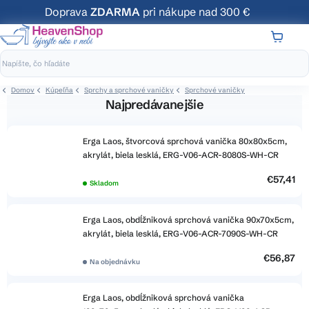
Prejsť
Doprava
ZDARMA
pri nákupe nad 300 €
na
obsah
NÁKUP
KOŠÍK
Domov
Kúpeľňa
Sprchy a sprchové vaničky
Sprchové vaničky
Najpredávanejšie
Erga Laos, štvorcová sprchová vanička 80x80x5cm,
akrylát, biela lesklá, ERG-V06-ACR-8080S-WH-CR
€57,41
Skladom
Erga Laos, obdĺžniková sprchová vanička 90x70x5cm,
akrylát, biela lesklá, ERG-V06-ACR-7090S-WH-CR
€56,87
Na objednávku
Erga Laos, obdĺžniková sprchová vanička