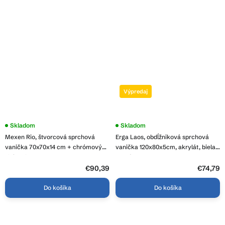
Výpredaj
Skladom
Skladom
Mexen Rio, štvorcová sprchová
Erga Laos, obdĺžniková sprchová
vanička 70x70x14 cm + chrómový
vanička 120x80x5cm, akrylát, biela
sifón, biela, 45107070
lesklá, ERG-V06-ACR-8012S-WH-CR
€90,39
€74,79
Do košíka
Do košíka