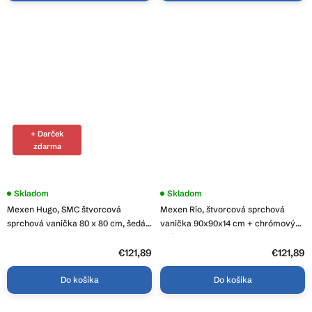
+ Darček
zdarma
Skladom
Skladom
Mexen Hugo, SMC štvorcová
Mexen Rio, štvorcová sprchová
sprchová vanička 80 x 80 cm, šedá,
vanička 90x90x14 cm + chrómový
42618080
sifón, biela, 45109090
€121,89
€121,89
Do košíka
Do košíka