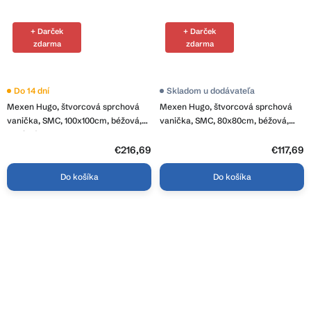
+ Darček
+ Darček
zdarma
zdarma
Do 14 dní
Skladom u dodávateľa
Mexen Hugo, štvorcová sprchová
Mexen Hugo, štvorcová sprchová
vanička, SMC, 100x100cm, béžová,
vanička, SMC, 80x80cm, béžová,
oceľová krytka, 42691010-X
42698080
€216,69
€117,69
Do košíka
Do košíka