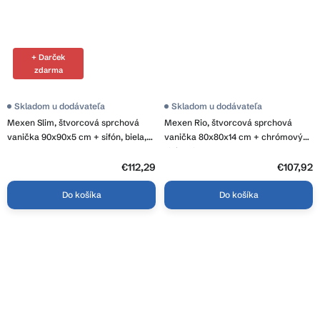
+ Darček
zdarma
Priemerné
Skladom u dodávateľa
Priemerné
Skladom u dodávateľa
hodnotenie
hodnotenie
Mexen Slim, štvorcová sprchová
Mexen Rio, štvorcová sprchová
produktu
produktu
je
je
vanička 90x90x5 cm + sifón, biela,
vanička 80x80x14 cm + chrómový
4,5
4,0
40109090
sifón, biela, 45108080
z
z
5
€112,29
5
€107,92
hviezdičiek.
hviezdičiek.
Do košíka
Do košíka