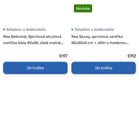
Novinka
Skladom u dodávateľa
Skladom u dodávateľa
Rea Belmond, Sprchová akrylová
Rea Savoy, sprchová vanička
vanička biela 80x80, zlatá matná
90x90x6 cm + sifón s medenou
odtoková krytka, KPL-14370
krytkou, biela lesklá, KPL-01907
€117
€112
Do košíka
Do košíka