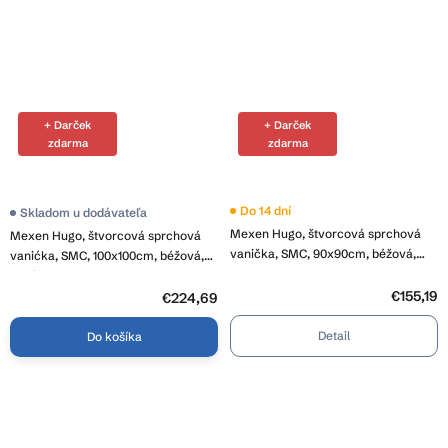
+ Darček
+ Darček
zdarma
zdarma
Do 14 dní
Skladom u dodávateľa
Mexen Hugo, štvorcová sprchová
Mexen Hugo, štvorcová sprchová
vanička, SMC, 90x90cm, béžová,
vanićka, SMC, 100x100cm, béžová,
biela krytka, 42699090-W
zlatá krytka, 42691010-G
€155,19
€224,69
Detail
Do košíka