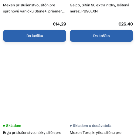
Mexen príslušenstvo, sifón pre
Gelco, Sifón 90 extra nízky, leštená
sprchovú vaničku Stone+, priemer
nerez, PB90EXN
90mm, 49030-00
€14,29
€26,40
Do košíka
Do košíka
Skladom
Skladom u dodávateľa
Erga príslušenstvo, nízky sifón pre
Mexen Toro, krytka sifónu pre