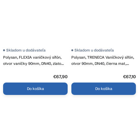
Skladom u dodávateľa
Skladom u dodávateľa
Polysan, FLEXIA vaničkový sifón,
Polysan, TRENECA Vaničkový sifón,
otvor vaničky 90mm, DN40, zlato
otvor 90mm, DN40, čierna mat,
mat, 17752
84999.21
€67,90
€67,10
Do košíka
Do košíka