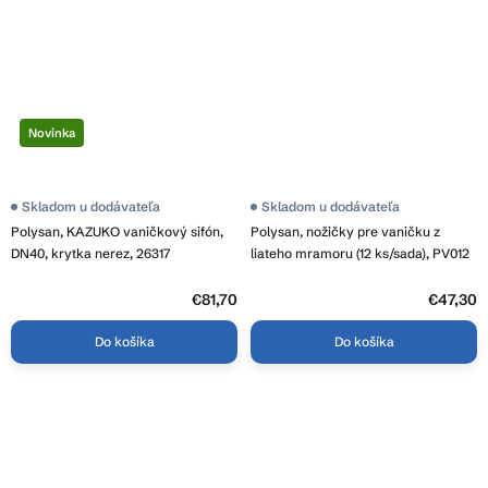
Novinka
Skladom u dodávateľa
Skladom u dodávateľa
Polysan, KAZUKO vaničkový sifón,
Polysan, nožičky pre vaničku z
DN40, krytka nerez, 26317
liateho mramoru (12 ks/sada), PV012
€81,70
€47,30
Do košíka
Do košíka