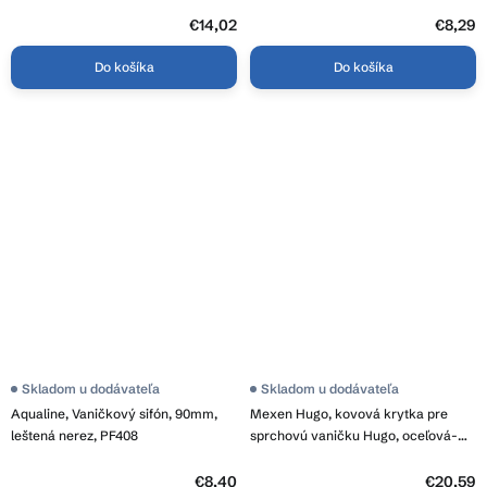
Amon, Bert, priemer 90mm, 49050-
00
€14,02
€8,29
Do košíka
Do košíka
Skladom u dodávateľa
Skladom u dodávateľa
Aqualine, Vaničkový sifón, 90mm,
Mexen Hugo, kovová krytka pre
leštená nerez, PF408
sprchovú vaničku Hugo, oceľová-
42910066
€8,40
€20,59