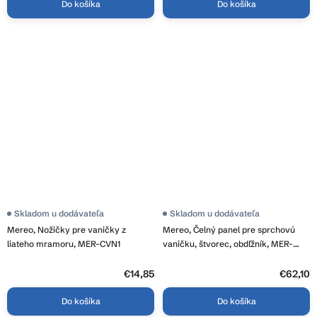
Do košíka
Do košíka
Skladom u dodávateľa
Skladom u dodávateľa
Mereo, Nožičky pre vaničky z
Mereo, Čelný panel pre sprchovú
liateho mramoru, MER-CVN1
vaničku, štvorec, obdľžník, MER-
CV81SP
€14,85
€62,10
Do košíka
Do košíka