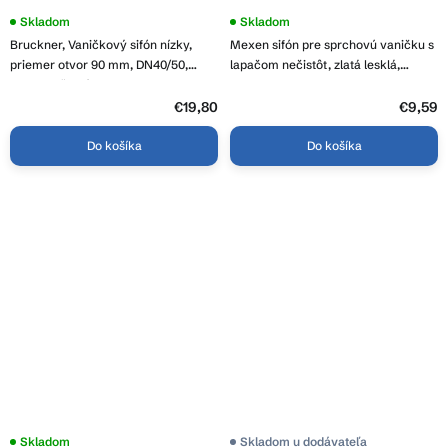
Skladom
Skladom
Bruckner, Vaničkový sifón nízky,
Mexen sifón pre sprchovú vaničku s
priemer otvor 90 mm, DN40/50,
lapačom nečistôt, zlatá lesklá,
krytka leštený nerez, 162.940.3
49000-50
€19,80
€9,59
Do košíka
Do košíka
Skladom
Skladom u dodávateľa