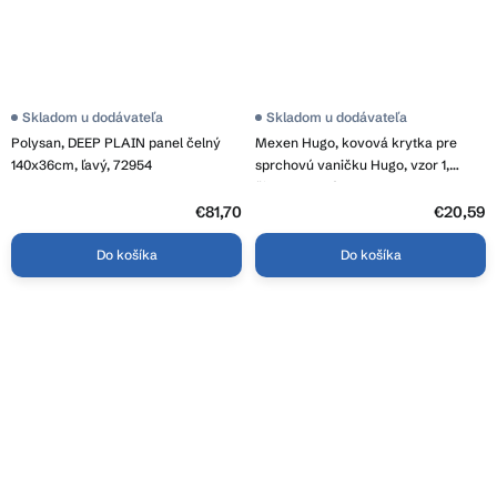
Skladom u dodávateľa
Skladom u dodávateľa
Polysan, DEEP PLAIN panel čelný
Mexen Hugo, kovová krytka pre
140x36cm, ľavý, 72954
sprchovú vaničku Hugo, vzor 1,
čierna matná, 42910070
€81,70
€20,59
Do košíka
Do košíka