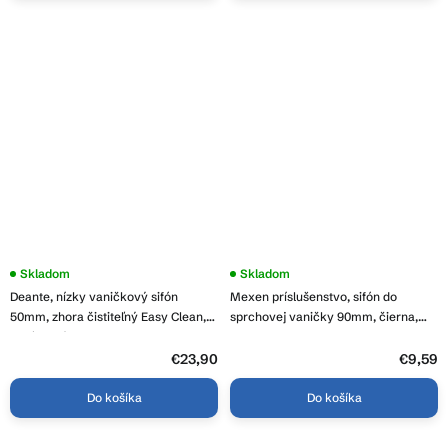
Skladom
Skladom
Deante, nízky vaničkový sifón
Mexen príslušenstvo, sifón do
50mm, zhora čistiteľný Easy Clean,
sprchovej vaničky 90mm, čierna,
chrómová, NHC_025C
49000-70
€23,90
€9,59
Do košíka
Do košíka