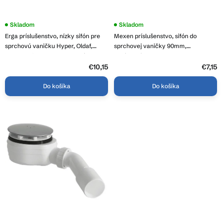
v
t
o
Skladom
Priemerné
Skladom
hodnotenie
v
Erga príslušenstvo, nízky sifón pre
Mexen príslušenstvo, sifón do
produktu
je
sprchovú vaničku Hyper, Oldaf,
sprchovej vaničky 90mm,
3,5
Almac, priemer 90mm, G1 3/4", ERG-
chrómová, 49000-00
z
V06-SMC-S01-00
€10,15
5
€7,15
hviezdičiek.
Do košíka
Do košíka