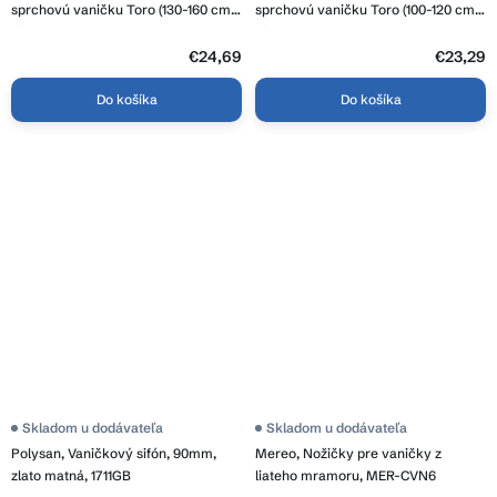
sprchovú vaničku Toro (130-160 cm),
sprchovú vaničku Toro (100-120 cm),
biela, 43920020
biela, 43910020
€24,69
€23,29
Do košíka
Do košíka
Skladom u dodávateľa
Skladom u dodávateľa
Polysan, Vaničkový sifón, 90mm,
Mereo, Nožičky pre vaničky z
zlato matná, 1711GB
liateho mramoru, MER-CVN6