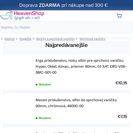
Prejsť
Doprava
ZDARMA
pri nákupe nad 300 €
na
obsah
NÁKUP
KOŠÍK
Domov
Kúpeľňa
Sprchy a sprchové vaničky
Sprchové vaničky
Najpredávanejšie
Erga príslušenstvo, nízky sifón pre sprchovú vaničku
Hyper, Oldaf, Almac, priemer 90mm, G1 3/4", ERG-V06-
SMC-S01-00
€10,15
Skladom
Mexen príslušenstvo, sifón do sprchovej vaničky
90mm, chrómová, 49000-00
€7,15
Skladom