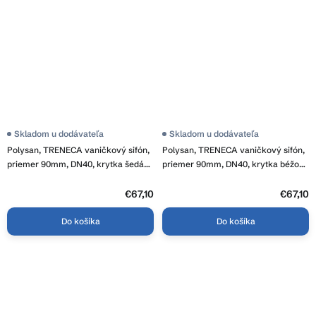
Skladom u dodávateľa
Skladom u dodávateľa
Polysan, TRENECA vaničkový sifón,
Polysan, TRENECA vaničkový sifón,
priemer 90mm, DN40, krytka šedá
priemer 90mm, DN40, krytka béžová
mat, 84999.31
matt, 84999.81
€67,10
€67,10
Do košíka
Do košíka