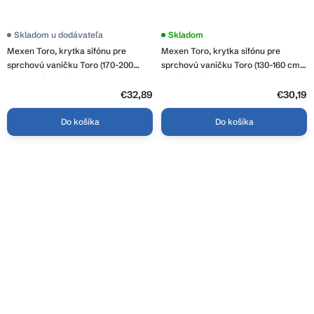
Skladom u dodávateľa
Skladom
Mexen Toro, krytka sifónu pre
Mexen Toro, krytka sifónu pre
sprchovú vaničku Toro (170-200
sprchovú vaničku Toro (130-160 cm),
cm), zlatá lesklá, 43930050
zlatá lesklá, 43920050
€32,89
€30,19
Do košíka
Do košíka