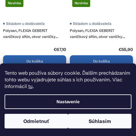
Novinka
Novinka
Skladom u dodávateľa
Skladom u dodávateľa
Polysan, FLEXIA GEBERIT
Polysan, FLEXIA GEBERIT
vaničkový sifón, otvor vaničky
vaničkový sifón, otvor vaničky
90mm, DN40, biela, 17741
90mm, DN40, nerez, 17731
€67,10
€55,90
Do košíka
Do košíka
Tento web používa súbory cookie. Ďalším prechádzaním
tohto webu vyjadrujete súhlas s ich používaním. Viac
informácií
tu
.
Nastavenie
Odmietnuť
Súhlasím