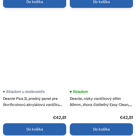
Do košíka
Do košíka
Skladom u dodávateľa
Priemerné
Skladom
hodnotenie
Deante Plus II, predný panel pre
Deante, nízky vaničkový sifón
produktu
je
štvrťkruhovú akrylátovú vaničku
90mm, zhora čistiteľný Easy Clean,
4,3
90x90x26 cm, KTU_031O
chrómová, NHC_029C
z
€42,81
5
€42,81
hviezdičiek.
Do košíka
Do košíka