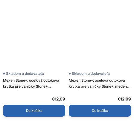
Skladom u dodávateľa
Skladom u dodávateľa
Mexen Stone+, oceľová odtoková
Mexen Stone+, oceľová odtoková
krytka pre vaničky Stone+,
krytka pre vaničky Stone+, medená
grafitová, 44910066
matná, 44910065
€12,09
€12,09
Do košíka
Do košíka