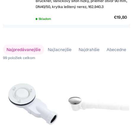
Bruckner, Vaničkový sifón nízky, priemer otvor 90 mm,
DN40/50, krytka leštený nerez, 162.940.3
€19,80
Skladom
V
R
Najpredávanejšie
Najlacnejšie
Najdrahšie
Abecedne
ý
a
p
99
položiek celkom
d
i
e
s
n
p
i
r
e
o
p
d
r
u
o
k
d
t
u
o
k