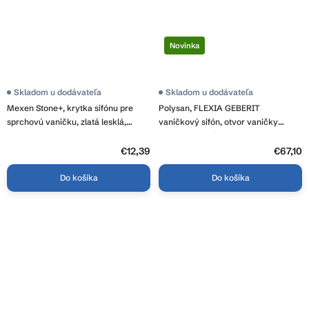
Novinka
Skladom u dodávateľa
Skladom u dodávateľa
Mexen Stone+, krytka sifónu pre
Polysan, FLEXIA GEBERIT
sprchovú vaničku, zlatá lesklá,
vaničkový sifón, otvor vaničky
44910050
90mm, DN40, čierna, 17781
€12,39
€67,10
Do košíka
Do košíka