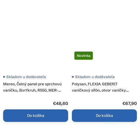
Novinka
Skladom u dodávateľa
Skladom u dodávateľa
Mereo, Čelný panel pre sprchovú
Polysan, FLEXIA GEBERIT
vaničku, štvrťkruh, R550, MER-
vaničkový sifón, otvor vaničky
CV05SP
90mm, DN40, zlato mat, 17782
€48,60
€67,90
Do košíka
Do košíka