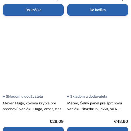
Do košíka
Do košíka
Skladom u dodávateľa
Skladom u dodávateľa
Mexen Hugo, kovová krytka pre
Mereo, Čelný panel pre sprchovú
sprchovú vaničku Hugo, vzor 1, zlatá
vaničku, štvrťkruh, R550, MER-
lesklá, 42910050
CV15SP
€26,09
€48,60