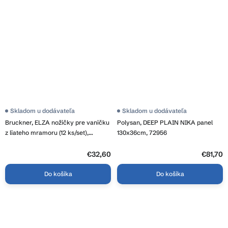
Skladom u dodávateľa
Skladom u dodávateľa
Bruckner, ELZA nožičky pre vaničku
Polysan, DEEP PLAIN NIKA panel
z liateho mramoru (12 ks/set),
130x36cm, 72956
800.123.4
€32,60
€81,70
Do košíka
Do košíka