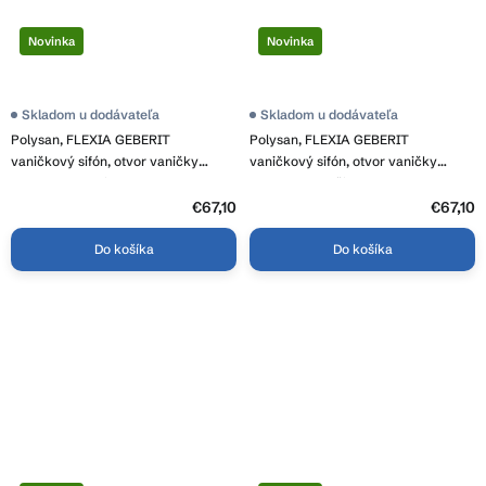
Novinka
Novinka
Skladom u dodávateľa
Skladom u dodávateľa
Polysan, FLEXIA GEBERIT
Polysan, FLEXIA GEBERIT
vaničkový sifón, otvor vaničky
vaničkový sifón, otvor vaničky
90mm, DN40, biela, 17771
90mm, DN40, čierna, 17751
€67,10
€67,10
Do košíka
Do košíka