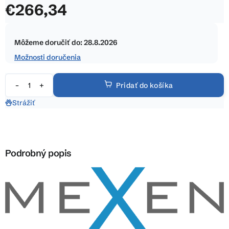
€266,34
z
5
Jednotková
hviezdičiek.
cena:
Môžeme doručiť do:
28.8.2026
Možnosti doručenia
Pridať do košíka
Strážiť
Podrobný popis