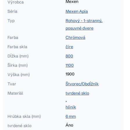
Mexen
Výrobca
Séria
Mexen Apia
Typ
Rohový - 1-stranný,
posuvné dvere
Farba
Chrómová
Farba skla
číre
Dĺžka (mm)
800
Šírka (mm)
1100
1900
Výška (mm)
Tvar
Štvorec/Obdĺžnik
Materiál
tvrdené sklo
,
hliník
Hrúbka skla (mm)
6 mm
Áno
tvrdené sklo