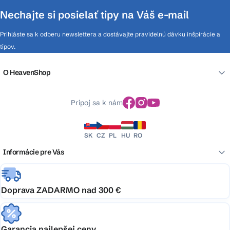
Nechajte si posielať tipy na Váš e-mail
Prihláste sa k odberu newslettera a dostávajte pravidelnú dávku inšpirácie a
tipov.
O HeavenShop
Pripoj sa k nám
SK
CZ
PL
HU
RO
Informácie pre Vás
Doprava ZADARMO nad 300 €
Garancia najlepšej ceny