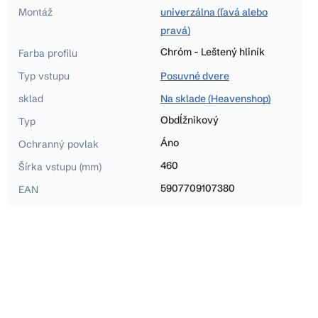
Montáž
univerzálna (ľavá alebo
pravá)
Chróm - Leštený hliník
Farba profilu
Typ vstupu
Posuvné dvere
sklad
Na sklade (Heavenshop)
Obdĺžnikový
Typ
Áno
Ochranný povlak
460
Šírka vstupu (mm)
5907709107380
EAN