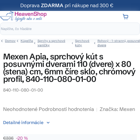
Prejsť
Doprava
ZDARMA
pri nákupe nad 300 €
na
obsah
NÁKUP
KOŠÍK
Domov
Kúpeľňa
Sprchy a sprchové
Sprchové
Rohový - 1-stranný, posuvné
vaničky
kúty
dvere
Mexen Apia, sprchový kút s
posuvnými dverami 110 (dvere) x 80
(stena) cm, 6mm číre sklo, chrómový
profil, 840-110-080-01-00
840-110-080-01-00
Priemerné
Neohodnotené
Podrobnosti hodnotenia
Značka:
Mexen
hodnotenie
Detailné informácie
produktu
je
€336
–20 %
0,0