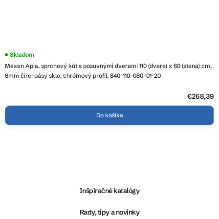
Skladom
Mexen Apia, sprchový kút s posuvnými dverami 110 (dvere) x 80 (stena) cm,
6mm číre-pásy sklo, chrómový profil, 840-110-080-01-20
€268,39
Do košíka
Z
á
p
ä
Inšpiračné katalógy
t
i
Rady, tipy a novinky