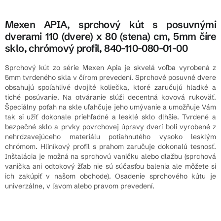
Mexen APIA, sprchový kút s posuvnými
dverami 110 (dvere) x 80 (stena) cm, 5mm číre
sklo, chrómový profil, 840-110-080-01-00
Sprchový kút zo série Mexen Apia je skvelá voľba vyrobená z
5mm tvrdeného skla v čírom prevedení. Sprchové posuvné dvere
obsahujú spoľahlivé dvojité koliečka, ktoré zaručujú hladké a
tiché posúvanie. Na otváranie slúži decentná kovová rukoväť.
Špeciálny poťah na skle uľahčuje jeho umývanie a umožňuje Vám
tak si užiť dokonale priehľadné a lesklé sklo dlhšie. Tvrdené a
bezpečné sklo a prvky povrchovej úpravy dverí boli vyrobené z
nehrdzavejúceho materiálu potiahnutého vysoko lesklým
chrómom. Hliníkový profil s prahom zaručuje dokonalú tesnosť.
Inštalácia je možná na sprchovú vaničku alebo dlažbu (sprchová
vanička ani odtokový žľab nie sú súčasťou balenia ale môžete si
ich zakúpiť v našom obchode). Osadenie sprchového kútu je
univerzálne, v ľavom alebo pravom prevedení.