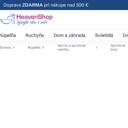
Prejsť
Doprava
ZDARMA
pri nákupe nad 300 €
na
obsah
Kúpeľňa
Kuchyňa
Dom a záhrada
Svietidlá
In
Sprchy a sprchové
Sprchové
Domov
Kúpeľňa
vaničky
kúty