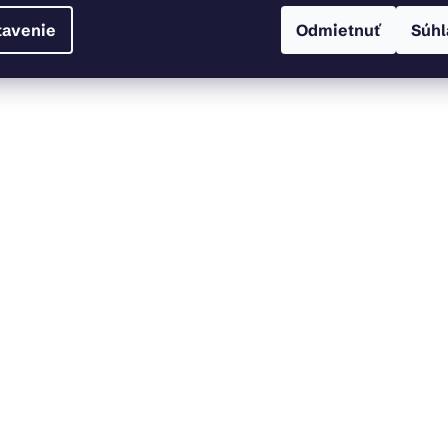
tavenie
Odmietnuť
Súhl