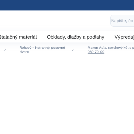
štalačný materiál
Obklady, dlažby a podlahy
Výpreda
Rohový - 1-stranný, posuvné
Mexen Apia, sprchový kút s po
dvere
080-70-00