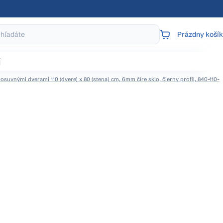
Prázdny košík
NÁKUPNÝ
KOŠÍK
j
suvnými dverami 110 (dvere) x 80 (stena) cm, 6mm číre sklo, čierny profil, 840-110-