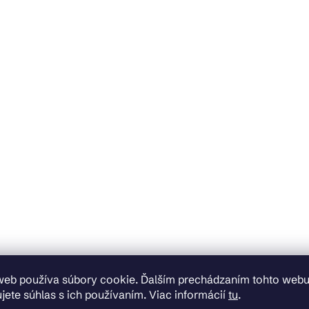
web používa súbory cookie. Ďalším prechádzaním tohto web
jete súhlas s ich používaním. Viac informácií
tu
.