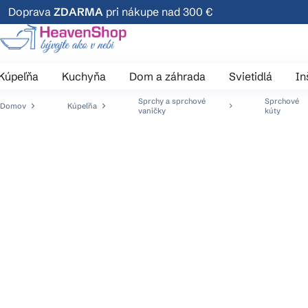
Prejsť
Doprava
ZDARMA
pri nákupe nad 300 €
na
obsah
Kúpeľňa
Kuchyňa
Dom a záhrada
Svietidlá
In
Sprchy a sprchové
Sprchové
Domov
Kúpeľňa
vaničky
kúty