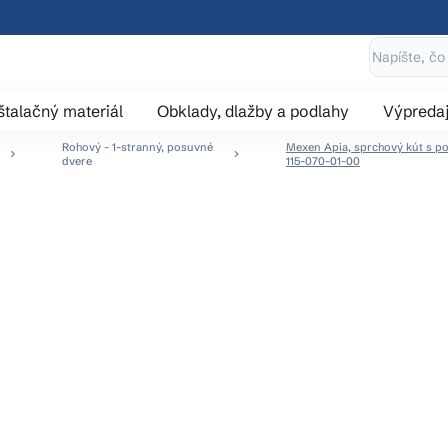
štalačný materiál
Obklady, dlažby a podlahy
Výpreda
Rohový - 1-stranný, posuvné
Mexen Apia, sprchový kút s po
dvere
115-070-01-00