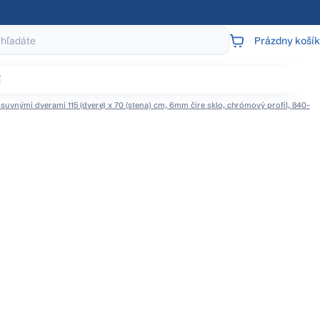
Prázdny košík
NÁKUPNÝ
KOŠÍK
j
suvnými dverami 115 (dvere) x 70 (stena) cm, 6mm číre sklo, chrómový profil, 840-