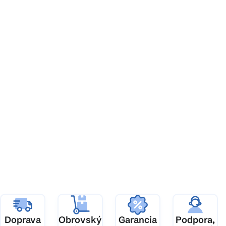
Z
á
p
ä
t
i
e
Doprava
Obrovský
Garancia
Podpora,