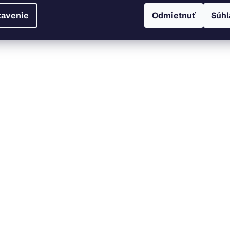
tavenie
Odmietnuť
Súhl