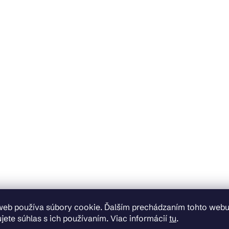
web používa súbory cookie. Ďalším prechádzaním tohto web
jete súhlas s ich používaním. Viac informácií
tu
.