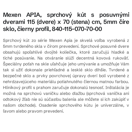
Mexen APIA, sprchový kút s posuvnými
dverami 115 (dvere) x 70 (stena) cm, 5mm číre
sklo, čierny profil, 840-115-070-70-00
Sprchový kút zo série Mexen Apia je skvelá voľba vyrobená z
5mm tvrdeného skla v čírom prevedení. Sprchové posuvné dvere
obsahujú spoľahlivé dvojité koliečka, ktoré zaručujú hladké a
tiché posúvanie. Na otváranie slúži decentná kovová rukoväť.
Špeciálny poťah na skle uľahčuje jeho umývanie a umožňuje Vám
tak si užiť dokonale priehľadné a lesklé sklo dlhšie. Tvrdené a
bezpečné sklo a prvky povrchovej úpravy dverí boli vyrobené z
nehrdzavejúceho materiálu potiahnutého čiernou matnou farbou.
Hliníkový profil s prahom zaručuje dokonalú tesnosť. Inštalácia je
možná na sprchovú vaničku alebo dlažbu (sprchová vanička ani
odtokový žľab nie sú súčasťou balenia ale môžete si ich zakúpiť v
našom obchode). Osadenie sprchového kútu je univerzálne, v
ľavom alebo pravom prevedení.