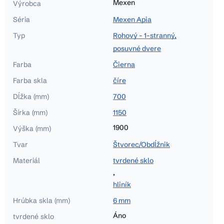
Mexen
Výrobca
Séria
Mexen Apia
Typ
Rohový - 1-stranný,
posuvné dvere
Farba
Čierna
Farba skla
číre
Dĺžka (mm)
700
Šírka (mm)
1150
1900
Výška (mm)
Tvar
Štvorec/Obdĺžnik
Materiál
tvrdené sklo
,
hliník
Hrúbka skla (mm)
6 mm
Áno
tvrdené sklo