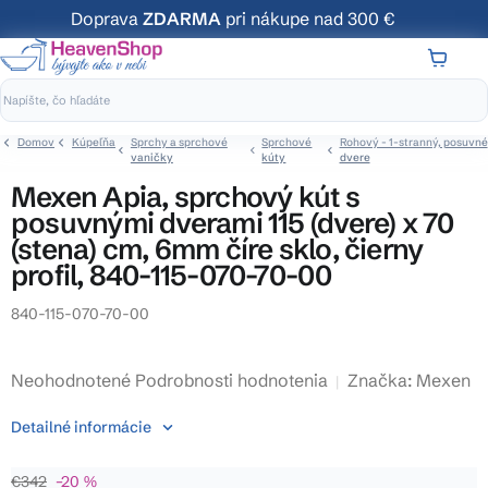
Prejsť
Doprava
ZDARMA
pri nákupe nad 300 €
na
obsah
NÁKUP
KOŠÍK
Domov
Kúpeľňa
Sprchy a sprchové
Sprchové
Rohový - 1-stranný, posuvné
vaničky
kúty
dvere
Mexen Apia, sprchový kút s
posuvnými dverami 115 (dvere) x 70
(stena) cm, 6mm číre sklo, čierny
profil, 840-115-070-70-00
840-115-070-70-00
Priemerné
Neohodnotené
Podrobnosti hodnotenia
Značka:
Mexen
hodnotenie
Detailné informácie
produktu
je
€342
–20 %
0,0