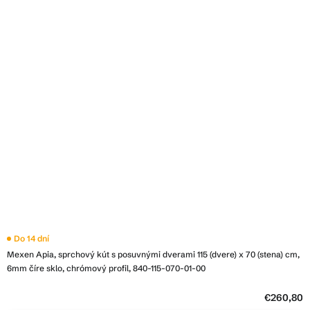
Do 14 dní
Mexen Apia, sprchový kút s posuvnými dverami 115 (dvere) x 70 (stena) cm,
6mm číre sklo, chrómový profil, 840-115-070-01-00
€260,80