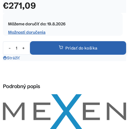
€271,09
z
5
Jednotková
hviezdičiek.
cena:
Môžeme doručiť do:
19.8.2026
Možnosti doručenia
Pridať do košíka
Strážiť
Podrobný popis