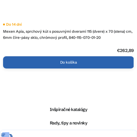
Do 14 dní
Mexen Apia, sprchový kút s posuvnými dverami 115 (dvere) x 70 (stena) cm,
6mm číre-pásy sklo, chrómový profil, 840-115-070-01-20
€262,89
Do košíka
Z
á
p
ä
Inšpiračné katalógy
t
i
Rady, tipy a novinky
e