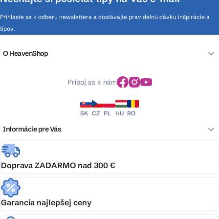
Prihláste sa k odberu newslettera a dostávajte pravidelnú dávku inšpirácie a
tipov.
O HeavenShop
Pripoj sa k nám
SK
CZ
PL
HU
RO
Informácie pre Vás
Doprava ZADARMO nad 300 €
Garancia najlepšej ceny