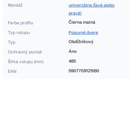
Montáž
univerzálna (ľavá alebo
pravá)
Čierna matná
Farba profilu
Typ vstupu
Posuvné dvere
Obdĺžnikový
Typ
Áno
Ochranný povlak
485
Šírka vstupu (mm)
5907709121560
EAN