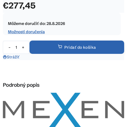
€277,45
z
5
Jednotková
hviezdičiek.
cena:
Môžeme doručiť do:
28.8.2026
Možnosti doručenia
Pridať do košíka
Strážiť
Podrobný popis