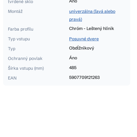
Áno
tvrdené sklo
Montáž
univerzálna (ľavá alebo
pravá)
Chróm - Leštený hliník
Farba profilu
Typ vstupu
Posuvné dvere
Obdĺžnikový
Typ
Áno
Ochranný povlak
485
Šírka vstupu (mm)
5907709121263
EAN