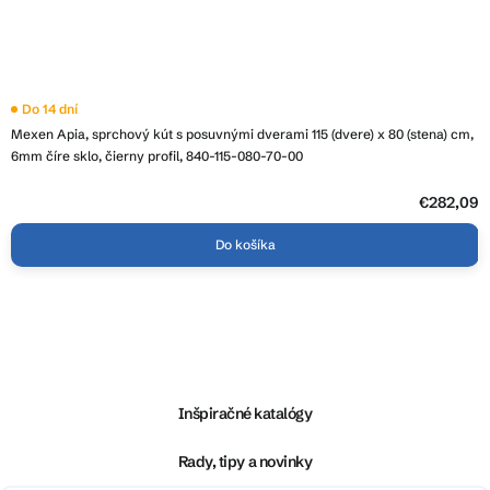
Do 14 dní
Mexen Apia, sprchový kút s posuvnými dverami 115 (dvere) x 80 (stena) cm,
6mm číre sklo, čierny profil, 840-115-080-70-00
€282,09
Do košíka
Z
á
p
ä
Inšpiračné katalógy
t
i
Rady, tipy a novinky
e