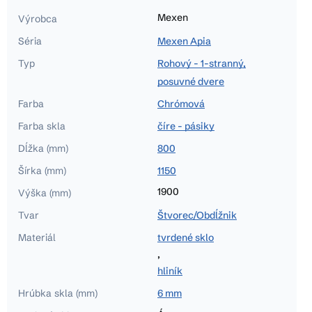
Mexen
Výrobca
Séria
Mexen Apia
Typ
Rohový - 1-stranný,
posuvné dvere
Farba
Chrómová
Farba skla
číre - pásiky
Dĺžka (mm)
800
Šírka (mm)
1150
1900
Výška (mm)
Tvar
Štvorec/Obdĺžnik
Materiál
tvrdené sklo
,
hliník
Hrúbka skla (mm)
6 mm