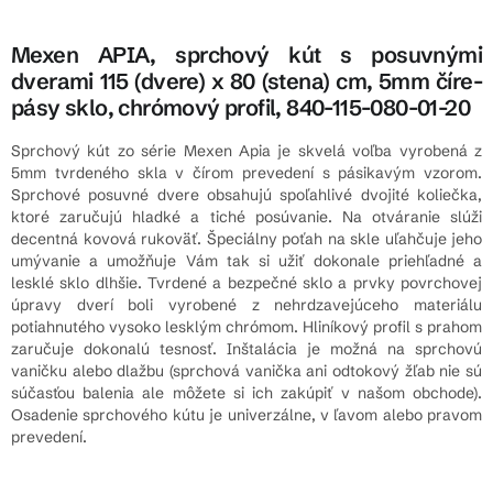
Mexen APIA, sprchový kút s posuvnými
dverami 115 (dvere) x 80 (stena) cm, 5mm číre-
pásy sklo, chrómový profil, 840-115-080-01-20
Sprchový kút zo série Mexen Apia je skvelá voľba vyrobená z
5mm tvrdeného skla v čírom prevedení s pásikavým vzorom.
Sprchové posuvné dvere obsahujú spoľahlivé dvojité koliečka,
ktoré zaručujú hladké a tiché posúvanie. Na otváranie slúži
decentná kovová rukoväť. Špeciálny poťah na skle uľahčuje jeho
umývanie a umožňuje Vám tak si užiť dokonale priehľadné a
lesklé sklo dlhšie. Tvrdené a bezpečné sklo a prvky povrchovej
úpravy dverí boli vyrobené z nehrdzavejúceho materiálu
potiahnutého vysoko lesklým chrómom. Hliníkový profil s prahom
zaručuje dokonalú tesnosť. Inštalácia je možná na sprchovú
vaničku alebo dlažbu (sprchová vanička ani odtokový žľab nie sú
súčasťou balenia ale môžete si ich zakúpiť v našom obchode).
Osadenie sprchového kútu je univerzálne, v ľavom alebo pravom
prevedení.