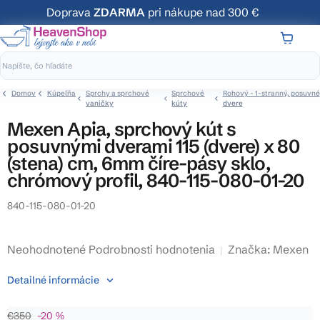
Prejsť
Doprava
ZDARMA
pri nákupe nad 300 €
na
obsah
NÁKUP
KOŠÍK
Domov
Kúpeľňa
Sprchy a sprchové
Sprchové
Rohový - 1-stranný, posuvné
vaničky
kúty
dvere
Mexen Apia, sprchový kút s
posuvnými dverami 115 (dvere) x 80
(stena) cm, 6mm číre-pásy sklo,
chrómový profil, 840-115-080-01-20
840-115-080-01-20
Priemerné
Neohodnotené
Podrobnosti hodnotenia
Značka:
Mexen
hodnotenie
Detailné informácie
produktu
je
€350
–20 %
0,0