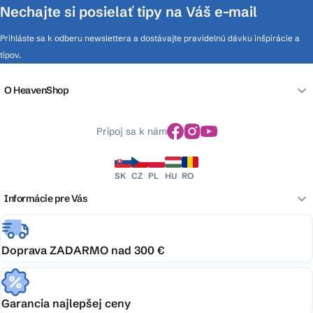
Nechajte si posielať tipy na Váš e-mail
Prihláste sa k odberu newslettera a dostávajte pravidelnú dávku inšpirácie a
tipov.
O HeavenShop
Pripoj sa k nám
SK
CZ
PL
HU
RO
Informácie pre Vás
Doprava ZADARMO nad 300 €
Garancia najlepšej ceny