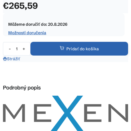
€265,59
z
5
Jednotková
hviezdičiek.
cena:
Môžeme doručiť do:
20.8.2026
Možnosti doručenia
Pridať do košíka
Strážiť
Podrobný popis