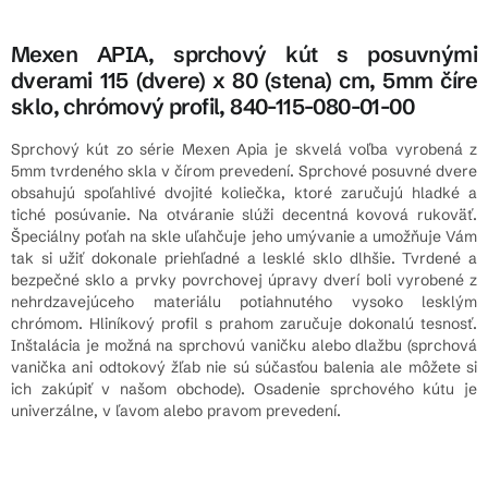
Mexen APIA, sprchový kút s posuvnými
dverami 115 (dvere) x 80 (stena) cm, 5mm číre
sklo, chrómový profil, 840-115-080-01-00
Sprchový kút zo série Mexen Apia je skvelá voľba vyrobená z
5mm tvrdeného skla v čírom prevedení. Sprchové posuvné dvere
obsahujú spoľahlivé dvojité koliečka, ktoré zaručujú hladké a
tiché posúvanie. Na otváranie slúži decentná kovová rukoväť.
Špeciálny poťah na skle uľahčuje jeho umývanie a umožňuje Vám
tak si užiť dokonale priehľadné a lesklé sklo dlhšie. Tvrdené a
bezpečné sklo a prvky povrchovej úpravy dverí boli vyrobené z
nehrdzavejúceho materiálu potiahnutého vysoko lesklým
chrómom. Hliníkový profil s prahom zaručuje dokonalú tesnosť.
Inštalácia je možná na sprchovú vaničku alebo dlažbu (sprchová
vanička ani odtokový žľab nie sú súčasťou balenia ale môžete si
ich zakúpiť v našom obchode). Osadenie sprchového kútu je
univerzálne, v ľavom alebo pravom prevedení.