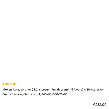
Do 14 dní
Mexen Apia, sprchový kút s posuvnými dverami 115 (dvere) x 80 (stena) cm,
6mm číre sklo, čierny profil, 840-115-080-70-00
€282,09