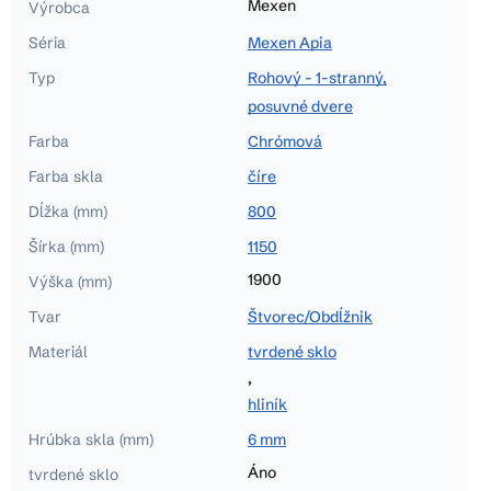
Mexen
Výrobca
Séria
Mexen Apia
Typ
Rohový - 1-stranný,
posuvné dvere
Farba
Chrómová
Farba skla
číre
Dĺžka (mm)
800
Šírka (mm)
1150
1900
Výška (mm)
Tvar
Štvorec/Obdĺžnik
Materiál
tvrdené sklo
,
hliník
Hrúbka skla (mm)
6 mm
Áno
tvrdené sklo