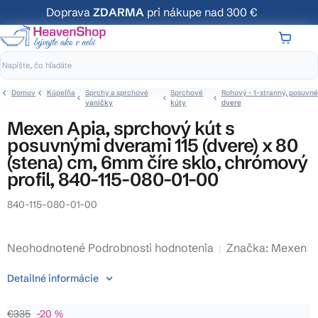
Prejsť
Doprava
ZDARMA
pri nákupe nad 300 €
na
obsah
NÁKUP
KOŠÍK
Domov
Kúpeľňa
Sprchy a sprchové
Sprchové
Rohový - 1-stranný, posuvné
vaničky
kúty
dvere
Mexen Apia, sprchový kút s
posuvnými dverami 115 (dvere) x 80
(stena) cm, 6mm číre sklo, chrómový
profil, 840-115-080-01-00
840-115-080-01-00
Priemerné
Neohodnotené
Podrobnosti hodnotenia
Značka:
Mexen
hodnotenie
Detailné informácie
produktu
je
€335
–20 %
0,0