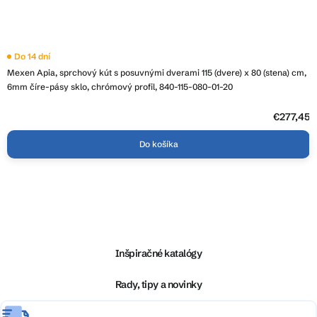
Do 14 dní
Mexen Apia, sprchový kút s posuvnými dverami 115 (dvere) x 80 (stena) cm,
6mm číre-pásy sklo, chrómový profil, 840-115-080-01-20
€277,45
Do košíka
Z
á
p
ä
Inšpiračné katalógy
t
i
Rady, tipy a novinky
e