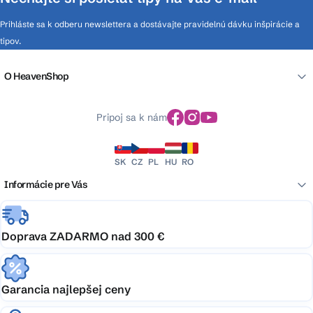
Prihláste sa k odberu newslettera a dostávajte pravidelnú dávku inšpirácie a
tipov.
O HeavenShop
Pripoj sa k nám
SK
CZ
PL
HU
RO
Informácie pre Vás
Doprava ZADARMO nad 300 €
Garancia najlepšej ceny