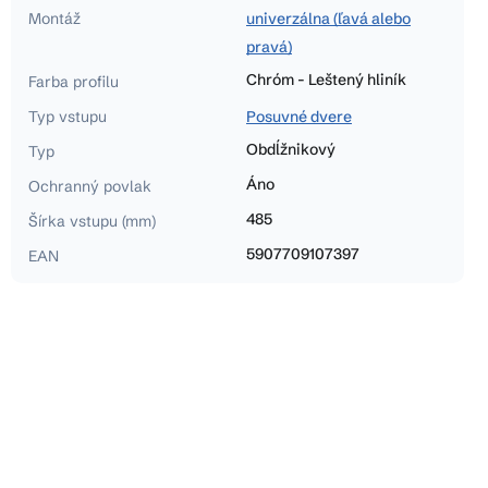
Montáž
univerzálna (ľavá alebo
pravá)
Chróm - Leštený hliník
Farba profilu
Typ vstupu
Posuvné dvere
Obdĺžnikový
Typ
Áno
Ochranný povlak
485
Šírka vstupu (mm)
5907709107397
EAN