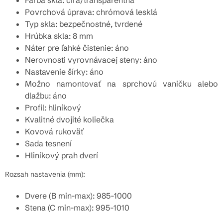
Farba skla: číra/transparentná
Povrchová úprava: chrómová lesklá
Typ skla: bezpečnostné, tvrdené
Hrúbka skla: 8 mm
Náter pre ľahké čistenie: áno
Nerovnosti vyrovnávacej steny: áno
Nastavenie šírky: áno
Možno namontovať na sprchovú vaničku alebo
dlažbu: áno
Profil: hliníkový
Kvalitné dvojité koliečka
Kovová rukoväť
Sada tesnení
Hliníkový prah dverí
Rozsah nastavenia (mm):
Dvere (B min-max): 985-1000
Stena (C min-max): 995-1010