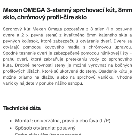
Mexen OMEGA 3-stenný sprchovací kút, 8mm
sklo, chrómový profil-číre sklo
Sprchový kút Mexen Omega pozostáva z 3 stien (1 x posuvné
dvere a 2 x pevná stena) z kvalitného 8mm kaleného skla a
pevných koliesok, ktoré zabezpečujú otváranie dverí. Dvere sa
otvárajú pomocou kovového madla s chrómovou úpravou.
Spodné tesnenie dverí je zabezpečené pomocou hliníkovej lišty -
prahu dverí, ktorá zabraňuje pretekaniu vody zo sprchového
kúta. Drobné nerovnosti steny je možné vyrovnať na bočných
profilových lištách, ktoré sú ukotvené do steny. Osadenie kútu je
možné priamo na dlažbu alebo na sprchovú vaničku. Vhodné
vaničky nájdete v ponuke nášho eshopu.
Technické dáta
Montáž: univerzálna, pravá alebo ľavá (L/P)
Spôsob otvárania: posuvný