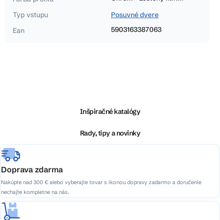
Typ vstupu
Posuvné dvere
5903163387063
Ean
Z
á
p
ä
Inšpiračné katalógy
t
i
Rady, tipy a novinky
e
Doprava zdarma
Nakúpte nad 300 € alebo vyberajte tovar s ikonou dopravy zadarmo a doručenie
nechajte kompletne na nás.