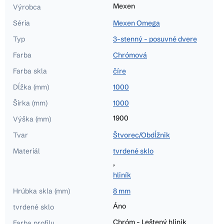
Mexen
Výrobca
Séria
Mexen Omega
Typ
3-stenný - posuvné dvere
Farba
Chrómová
Farba skla
číre
Dĺžka (mm)
1000
Šírka (mm)
1000
1900
Výška (mm)
Tvar
Štvorec/Obdĺžnik
Materiál
tvrdené sklo
,
hliník
Hrúbka skla (mm)
8 mm
Áno
tvrdené sklo
Chróm - Leštený hliník
Farba profilu