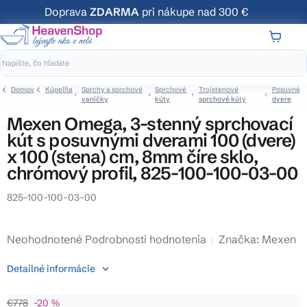
Prejsť
Doprava
ZDARMA
pri nákupe nad 300 €
na
obsah
NÁKUP
KOŠÍK
Domov
Kúpeľňa
Sprchy a sprchové
Sprchové
Trojstenové
Posuvné
vaničky
kúty
sprchové kúty
dvere
Mexen Omega, 3-stenný sprchovací
kút s posuvnými dverami 100 (dvere)
x 100 (stena) cm, 8mm číre sklo,
chrómový profil, 825-100-100-03-00
825-100-100-03-00
Priemerné
Neohodnotené
Podrobnosti hodnotenia
Značka:
Mexen
hodnotenie
Detailné informácie
produktu
je
€778
–20 %
0,0