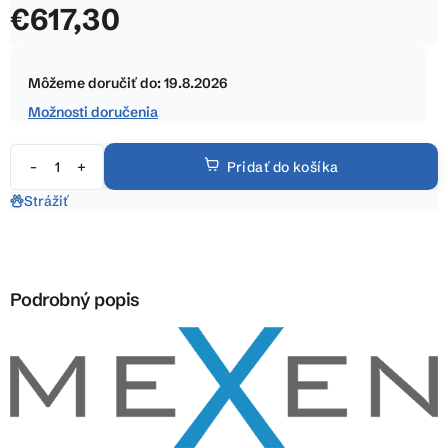
€617,30
z
5
Jednotková
hviezdičiek.
cena:
Môžeme doručiť do:
19.8.2026
Možnosti doručenia
Pridať do košíka
Strážiť
Podrobný popis