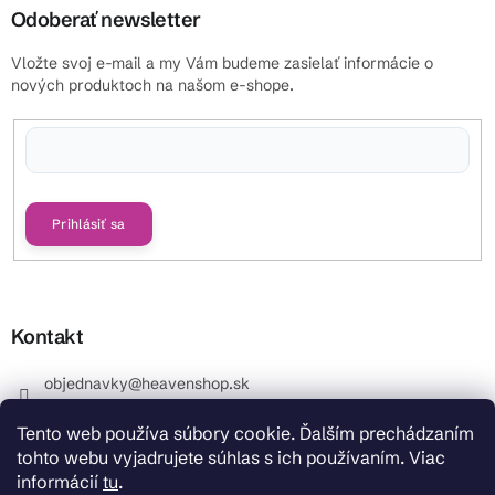
Odoberať newsletter
Vložte svoj e-mail a my Vám budeme zasielať informácie o
nových produktoch na našom e-shope.
Vložením e-mailu súhlasíte s
podmienkami ochrany osobných údajov
Prihlásiť sa
Kontakt
objednavky
@
heavenshop.sk
+421 914 399 399
Tento web používa súbory cookie. Ďalším prechádzaním
_Info objednávky : +421 914 399 399 Pracovné dni od
tohto webu vyjadrujete súhlas s ich používaním. Viac
8.00 hod. do 12.00 . REKLAMÁCIE : +421 914 399 399
informácií
tu
.
HeavenShop.sk