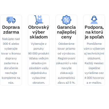
ä
t
i
e
Doprava
Obrovský
Garancia
Podpora,
zdarma
výber
najlepšej
na ktorú
skladom
ceny
je spoľah
Nakúpte nad
300 € alebo
Vyberajte z
Odoberáme
Pomôžeme
vyberajte
ponuky
tovar priamo
vám s výberom
tovar s ikonou
90 000 produktov.
od výrobcov.
aj technickými
dopravy
Vďaka veľkým
Registrovaní
otázkami.
zadarmo a
skladovým
zákazníci u nás
Každý mesiac
doručenie
zásobám vašu
navyše
úspešne
nechajte
objednávku
získavajú
vyriešime cez
kompletne na
vybavíme
automatickú
4 000 hovorov
nás.
obratom.
zľavu až 5 %.
a e-mailov.