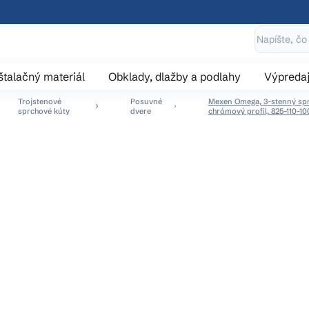
štalačný materiál
Obklady, dlažby a podlahy
Výpreda
Trojstenové
Posuvné
Mexen Omega, 3-stenný sprc
sprchové kúty
dvere
chrómový profil, 825-110-1