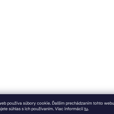
web používa súbory cookie. Ďalším prechádzaním tohto web
jete súhlas s ich používaním. Viac informácií
tu
.