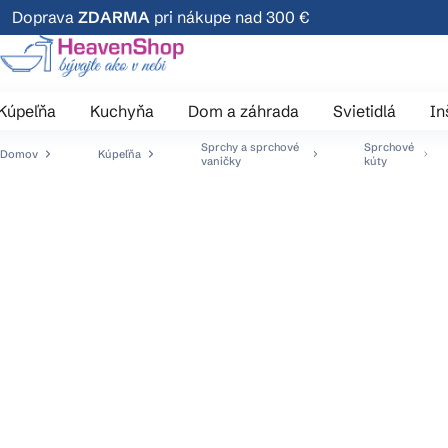
Prejsť
Doprava
ZDARMA
pri nákupe nad 300 €
na
obsah
Kúpeľňa
Kuchyňa
Dom a záhrada
Svietidlá
In
Sprchy a sprchové
Sprchové
Domov
Kúpeľňa
vaničky
kúty