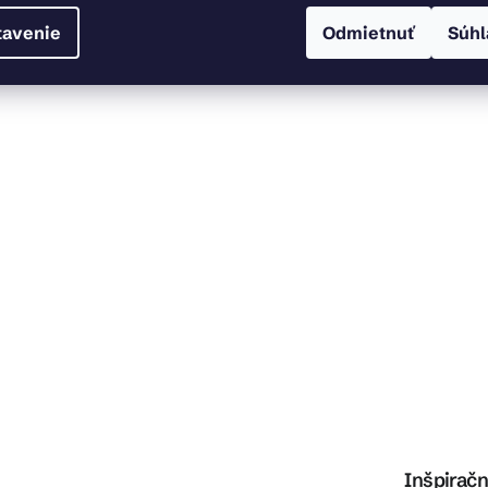
tavenie
Odmietnuť
Súhl
Inšpiračn