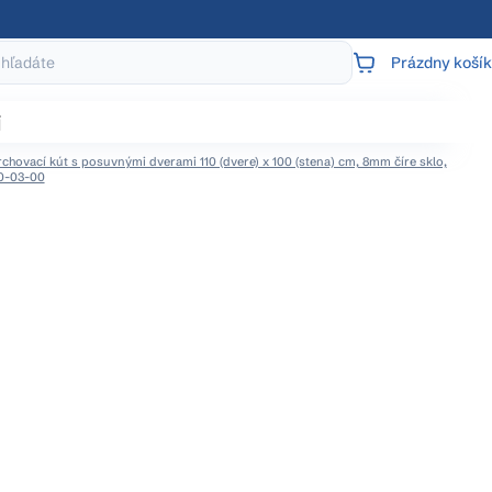
Prázdny košík
NÁKUPNÝ
KOŠÍK
j
hovací kút s posuvnými dverami 110 (dvere) x 100 (stena) cm, 8mm číre sklo,
00-03-00