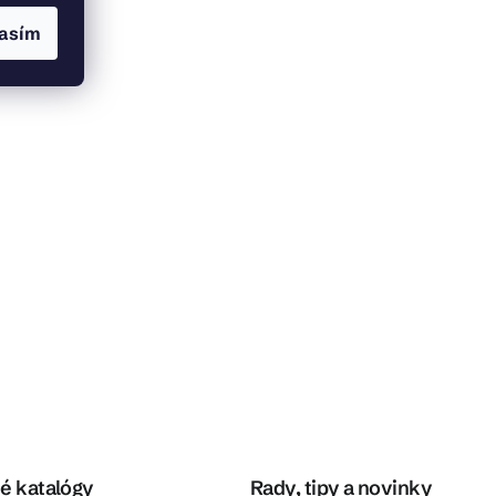
asím
é katalógy
Rady, tipy a novinky