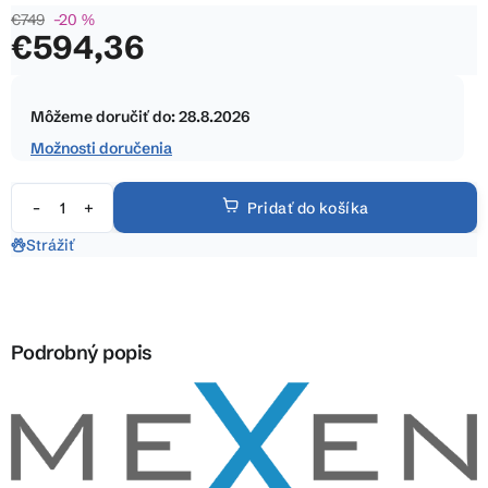
€749
–20 %
0,0
€594,36
z
5
Jednotková
hviezdičiek.
cena:
Môžeme doručiť do:
28.8.2026
Možnosti doručenia
Pridať do košíka
Strážiť
Podrobný popis