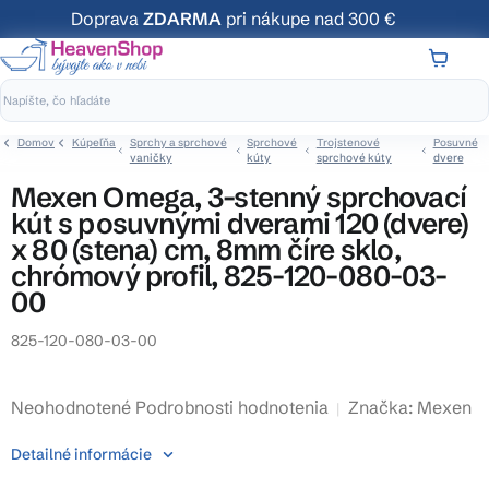
Prejsť
Doprava
ZDARMA
pri nákupe nad 300 €
na
obsah
NÁKUP
KOŠÍK
Domov
Kúpeľňa
Sprchy a sprchové
Sprchové
Trojstenové
Posuvné
vaničky
kúty
sprchové kúty
dvere
Mexen Omega, 3-stenný sprchovací
kút s posuvnými dverami 120 (dvere)
x 80 (stena) cm, 8mm číre sklo,
chrómový profil, 825-120-080-03-
00
825-120-080-03-00
Priemerné
Neohodnotené
Podrobnosti hodnotenia
Značka:
Mexen
hodnotenie
Detailné informácie
produktu
je