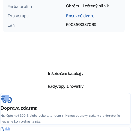
Chróm - Leštený hliník
Farba profilu
Typ vstupu
Posuvné dvere
5903163387069
Ean
Z
á
p
ä
Inšpiračné katalógy
t
i
Rady, tipy a novinky
e
Doprava zdarma
Nakúpte nad 300 € alebo vyberajte tovar s ikonou dopravy zadarmo a doručenie
nechajte kompletne na nás.