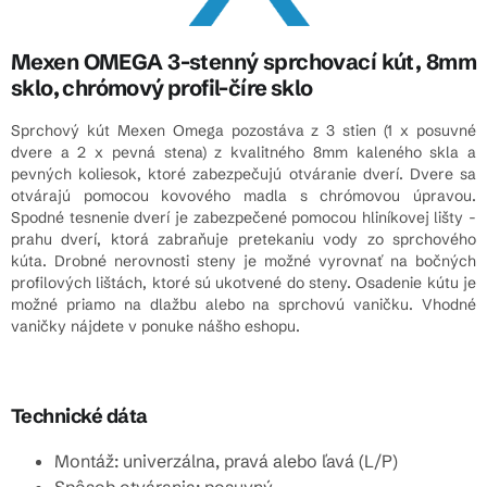
Mexen OMEGA 3-stenný sprchovací kút, 8mm
sklo, chrómový profil-číre sklo
Sprchový kút Mexen Omega pozostáva z 3 stien (1 x posuvné
dvere a 2 x pevná stena) z kvalitného 8mm kaleného skla a
pevných koliesok, ktoré zabezpečujú otváranie dverí. Dvere sa
otvárajú pomocou kovového madla s chrómovou úpravou.
Spodné tesnenie dverí je zabezpečené pomocou hliníkovej lišty -
prahu dverí, ktorá zabraňuje pretekaniu vody zo sprchového
kúta. Drobné nerovnosti steny je možné vyrovnať na bočných
profilových lištách, ktoré sú ukotvené do steny. Osadenie kútu je
možné priamo na dlažbu alebo na sprchovú vaničku. Vhodné
vaničky nájdete v ponuke nášho eshopu.
Technické dáta
Montáž: univerzálna, pravá alebo ľavá (L/P)