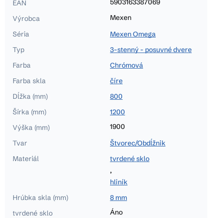
5903163387069
EAN
Mexen
Výrobca
Séria
Mexen Omega
Typ
3-stenný - posuvné dvere
Farba
Chrómová
Farba skla
číre
Dĺžka (mm)
800
Šírka (mm)
1200
1900
Výška (mm)
Tvar
Štvorec/Obdĺžnik
Materiál
tvrdené sklo
,
hliník
Hrúbka skla (mm)
8 mm
Áno
tvrdené sklo