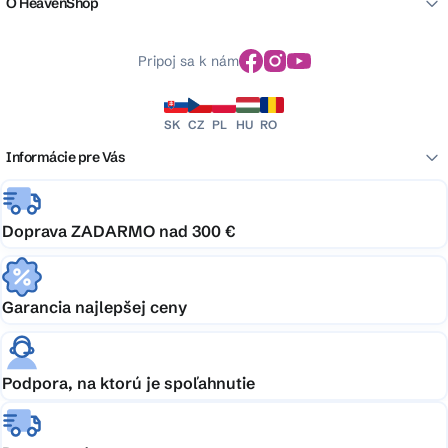
O HeavenShop
Pripoj sa k nám
SK
CZ
PL
HU
RO
Informácie pre Vás
Doprava ZADARMO nad 300 €
Garancia najlepšej ceny
Podpora, na ktorú je spoľahnutie