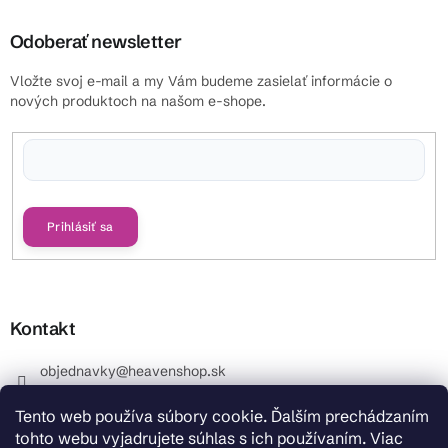
Odoberať newsletter
Vložte svoj e-mail a my Vám budeme zasielať informácie o
nových produktoch na našom e-shope.
Vložením e-mailu súhlasíte s
podmienkami ochrany osobných údajov
Prihlásiť sa
Kontakt
objednavky
@
heavenshop.sk
+421 914 399 399
Tento web používa súbory cookie. Ďalším prechádzaním
_Info objednávky : +421 914 399 399 Pracovné dni od
tohto webu vyjadrujete súhlas s ich používaním. Viac
8.00 hod. do 12.00 . REKLAMÁCIE : +421 914 399 399