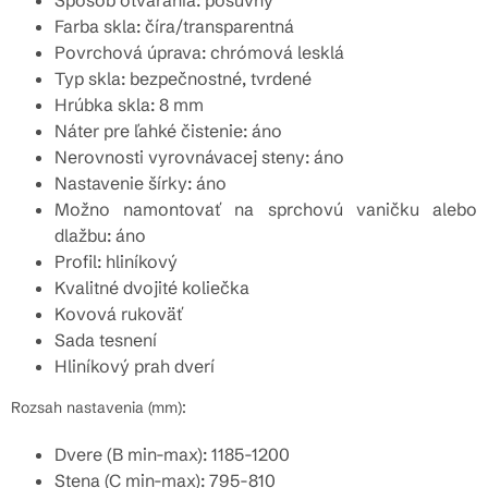
Spôsob otvárania: posuvný
Farba skla: číra/transparentná
Povrchová úprava: chrómová lesklá
Typ skla: bezpečnostné, tvrdené
Hrúbka skla: 8 mm
Náter pre ľahké čistenie: áno
Nerovnosti vyrovnávacej steny: áno
Nastavenie šírky: áno
Možno namontovať na sprchovú vaničku alebo
dlažbu: áno
Profil: hliníkový
Kvalitné dvojité koliečka
Kovová rukoväť
Sada tesnení
Hliníkový prah dverí
Rozsah nastavenia (mm):
Dvere (B min-max): 1185-1200
Stena (C min-max): 795-810