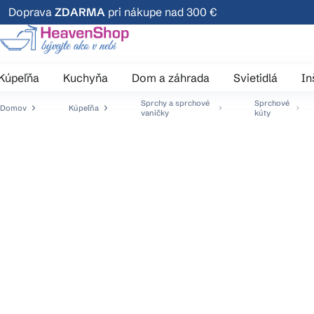
Prejsť
Doprava
ZDARMA
pri nákupe nad 300 €
na
obsah
Kúpeľňa
Kuchyňa
Dom a záhrada
Svietidlá
In
Sprchy a sprchové
Sprchové
Domov
Kúpeľňa
vaničky
kúty