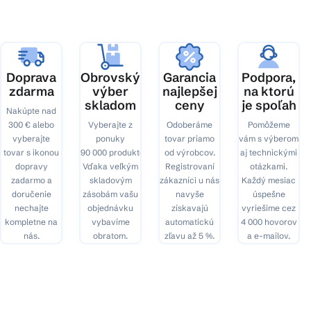
ä
t
i
e
Doprava
Obrovský
Garancia
Podpora,
zdarma
výber
najlepšej
na ktorú
skladom
ceny
je spoľah
Nakúpte nad
300 € alebo
Vyberajte z
Odoberáme
Pomôžeme
vyberajte
ponuky
tovar priamo
vám s výberom
tovar s ikonou
90 000 produktov.
od výrobcov.
aj technickými
dopravy
Vďaka veľkým
Registrovaní
otázkami.
zadarmo a
skladovým
zákazníci u nás
Každý mesiac
doručenie
zásobám vašu
navyše
úspešne
nechajte
objednávku
získavajú
vyriešime cez
kompletne na
vybavíme
automatickú
4 000 hovorov
nás.
obratom.
zľavu až 5 %.
a e-mailov.