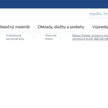
štalačný materiál
Obklady, dlažby a podlahy
Výpreda
Trojstenové
Posuvné
Mexen Omega, 3-stenný sprc
sprchové kúty
dvere
chrómový profil, 825-120-0