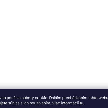
web používa súbory cookie. Ďalším prechádzaním tohto web
jete súhlas s ich používaním. Viac informácií
tu
.