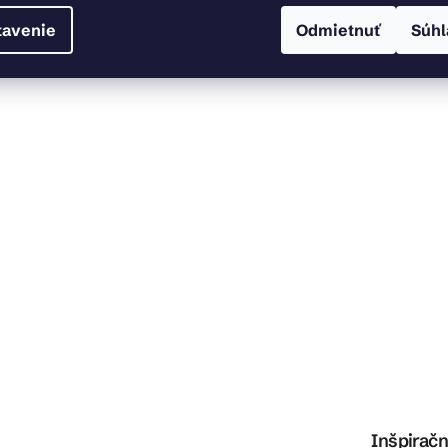
tavenie
Odmietnuť
Súhl
Inšpiračn