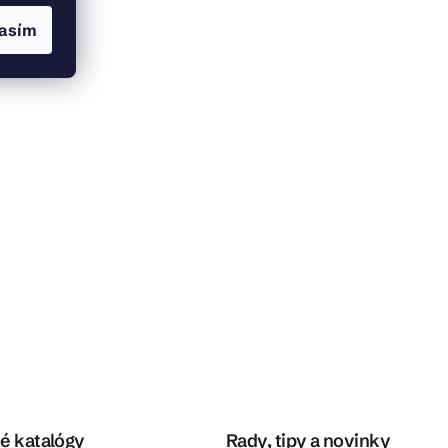
asím
é katalógy
Rady, tipy a novinky