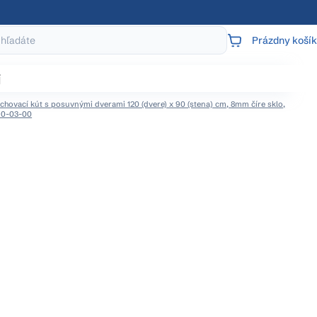
Prázdny košík
NÁKUPNÝ
KOŠÍK
j
hovací kút s posuvnými dverami 120 (dvere) x 90 (stena) cm, 8mm číre sklo,
90-03-00