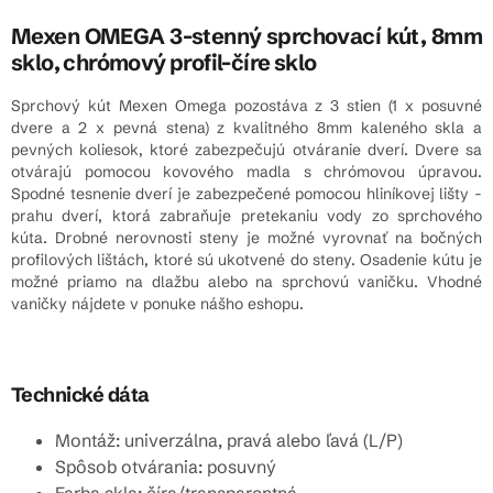
Mexen OMEGA 3-stenný sprchovací kút, 8mm
sklo, chrómový profil-číre sklo
Sprchový kút Mexen Omega pozostáva z 3 stien (1 x posuvné
dvere a 2 x pevná stena) z kvalitného 8mm kaleného skla a
pevných koliesok, ktoré zabezpečujú otváranie dverí. Dvere sa
otvárajú pomocou kovového madla s chrómovou úpravou.
Spodné tesnenie dverí je zabezpečené pomocou hliníkovej lišty -
prahu dverí, ktorá zabraňuje pretekaniu vody zo sprchového
kúta. Drobné nerovnosti steny je možné vyrovnať na bočných
profilových lištách, ktoré sú ukotvené do steny. Osadenie kútu je
možné priamo na dlažbu alebo na sprchovú vaničku. Vhodné
vaničky nájdete v ponuke nášho eshopu.
Technické dáta
Montáž: univerzálna, pravá alebo ľavá (L/P)
Spôsob otvárania: posuvný