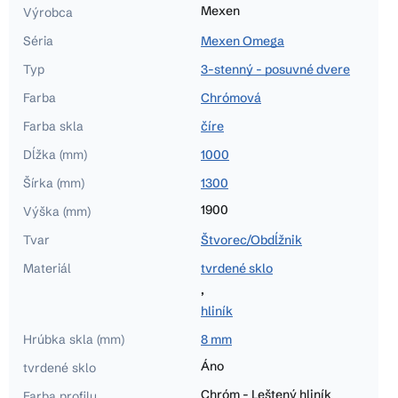
Mexen
Výrobca
Séria
Mexen Omega
Typ
3-stenný - posuvné dvere
Farba
Chrómová
Farba skla
číre
Dĺžka (mm)
1000
Šírka (mm)
1300
1900
Výška (mm)
Tvar
Štvorec/Obdĺžnik
Materiál
tvrdené sklo
,
hliník
Hrúbka skla (mm)
8 mm
Áno
tvrdené sklo
Chróm - Leštený hliník
Farba profilu