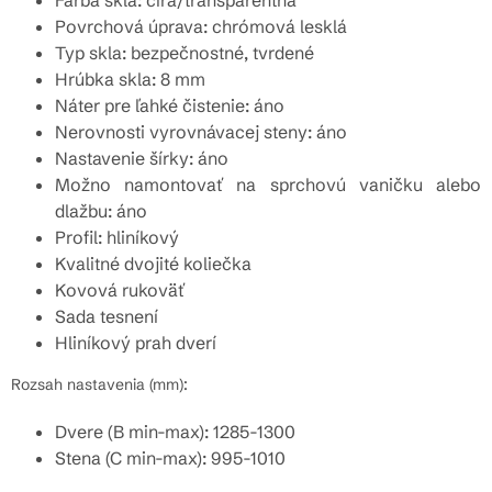
Farba skla: číra/transparentná
Povrchová úprava: chrómová lesklá
Typ skla: bezpečnostné, tvrdené
Hrúbka skla: 8 mm
Náter pre ľahké čistenie: áno
Nerovnosti vyrovnávacej steny: áno
Nastavenie šírky: áno
Možno namontovať na sprchovú vaničku alebo
dlažbu: áno
Profil: hliníkový
Kvalitné dvojité koliečka
Kovová rukoväť
Sada tesnení
Hliníkový prah dverí
Rozsah nastavenia (mm):
Dvere (B min-max): 1285-1300
Stena (C min-max): 995-1010