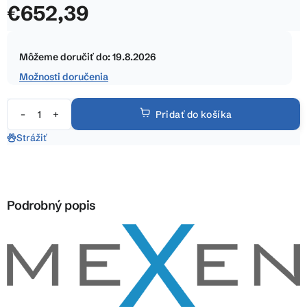
€652,39
z
5
Jednotková
hviezdičiek.
cena:
Môžeme doručiť do:
19.8.2026
Možnosti doručenia
Pridať do košíka
Strážiť
Podrobný popis