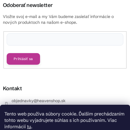
Odoberať newsletter
Vložte svoj e-mail a my Vám budeme zasielať informácie o
nových produktoch na našom e-shope.
Vložením e-mailu súhlasíte s
podmienkami ochrany osobných údajov
Prihlásiť sa
Kontakt
objednavky
@
heavenshop.sk
+421 914 399 399
Tento web používa súbory cookie. Ďalším prechádzaním
_Info objednávky : +421 914 399 399 Pracovné dni od
tohto webu vyjadrujete súhlas s ich používaním. Viac
8.00 hod. do 12.00 . REKLAMÁCIE : +421 914 399 399
informácií
tu
.
HeavenShop.sk