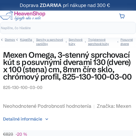
Prejsť
Doprava
ZDARMA
pri nákupe nad 300 €
na
obsah
NÁKUP
KOŠÍK
Domov
Kúpeľňa
Sprchy a sprchové
Sprchové
Trojstenové
Posuvné
vaničky
kúty
sprchové kúty
dvere
Mexen Omega, 3-stenný sprchovací
kút s posuvnými dverami 130 (dvere)
x 100 (stena) cm, 8mm číre sklo,
chrómový profil, 825-130-100-03-00
825-130-100-03-00
Priemerné
Neohodnotené
Podrobnosti hodnotenia
Značka:
Mexen
hodnotenie
Detailné informácie
produktu
je
€823
–20 %
0,0