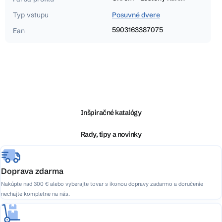
Typ vstupu
Posuvné dvere
5903163387075
Ean
Z
á
p
ä
Inšpiračné katalógy
t
i
Rady, tipy a novinky
e
Doprava zdarma
Nakúpte nad 300 € alebo vyberajte tovar s ikonou dopravy zadarmo a doručenie
nechajte kompletne na nás.