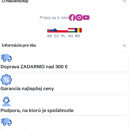
O HeavenShop
Pripoj sa k nám
SK
CZ
PL
HU
RO
Informácie pre Vás
Doprava ZADARMO nad 300 €
Garancia najlepšej ceny
Podpora, na ktorú je spoľahnutie