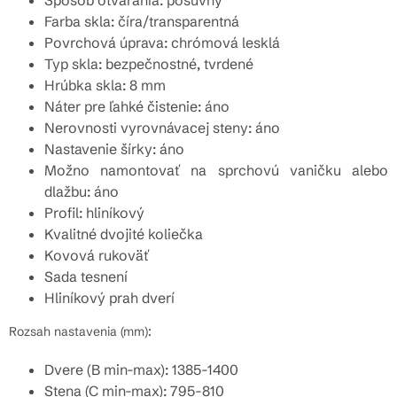
Spôsob otvárania: posuvný
Farba skla: číra/transparentná
Povrchová úprava: chrómová lesklá
Typ skla: bezpečnostné, tvrdené
Hrúbka skla: 8 mm
Náter pre ľahké čistenie: áno
Nerovnosti vyrovnávacej steny: áno
Nastavenie šírky: áno
Možno namontovať na sprchovú vaničku alebo
dlažbu: áno
Profil: hliníkový
Kvalitné dvojité koliečka
Kovová rukoväť
Sada tesnení
Hliníkový prah dverí
Rozsah nastavenia (mm):
Dvere (B min-max): 1385-1400
Stena (C min-max): 795-810