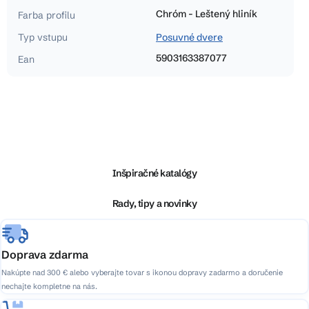
Chróm - Leštený hliník
Farba profilu
Typ vstupu
Posuvné dvere
5903163387077
Ean
Z
á
p
ä
Inšpiračné katalógy
t
i
Rady, tipy a novinky
e
Doprava zdarma
Nakúpte nad 300 € alebo vyberajte tovar s ikonou dopravy zadarmo a doručenie
nechajte kompletne na nás.