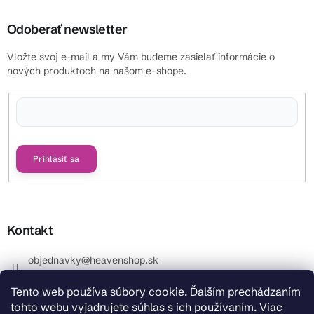
Odoberať newsletter
Vložte svoj e-mail a my Vám budeme zasielať informácie o
nových produktoch na našom e-shope.
Vložením e-mailu súhlasíte s
podmienkami ochrany osobných údajov
Prihlásiť sa
Kontakt
objednavky
@
heavenshop.sk
+421 914 399 399
Tento web používa súbory cookie. Ďalším prechádzaním
_Info objednávky : +421 914 399 399 Pracovné dni od
tohto webu vyjadrujete súhlas s ich používaním. Viac
8.00 hod. do 12.00 . REKLAMÁCIE : +421 914 399 399