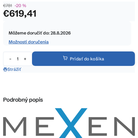
€781
–20 %
0,0
€619,41
z
5
Jednotková
hviezdičiek.
cena:
Môžeme doručiť do:
28.8.2026
Možnosti doručenia
Pridať do košíka
Strážiť
Podrobný popis