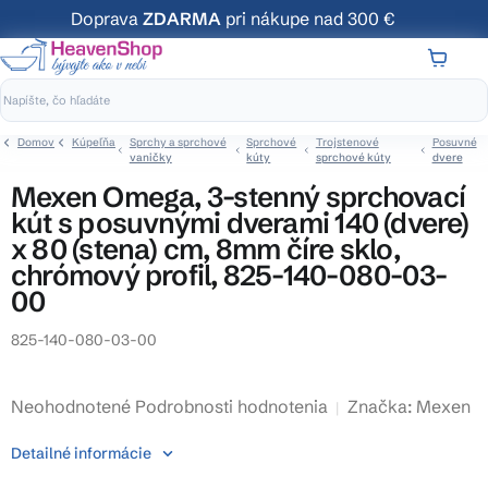
Prejsť
Doprava
ZDARMA
pri nákupe nad 300 €
na
obsah
NÁKUP
KOŠÍK
Domov
Kúpeľňa
Sprchy a sprchové
Sprchové
Trojstenové
Posuvné
vaničky
kúty
sprchové kúty
dvere
Mexen Omega, 3-stenný sprchovací
kút s posuvnými dverami 140 (dvere)
x 80 (stena) cm, 8mm číre sklo,
chrómový profil, 825-140-080-03-
00
825-140-080-03-00
Priemerné
Neohodnotené
Podrobnosti hodnotenia
Značka:
Mexen
hodnotenie
Detailné informácie
produktu
je