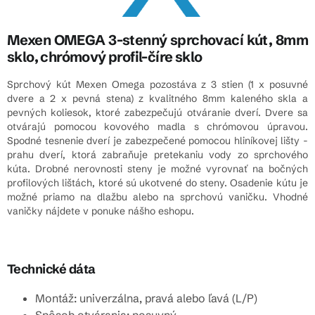
Mexen OMEGA 3-stenný sprchovací kút, 8mm
sklo, chrómový profil-číre sklo
Sprchový kút Mexen Omega pozostáva z 3 stien (1 x posuvné
dvere a 2 x pevná stena) z kvalitného 8mm kaleného skla a
pevných koliesok, ktoré zabezpečujú otváranie dverí. Dvere sa
otvárajú pomocou kovového madla s chrómovou úpravou.
Spodné tesnenie dverí je zabezpečené pomocou hliníkovej lišty -
prahu dverí, ktorá zabraňuje pretekaniu vody zo sprchového
kúta. Drobné nerovnosti steny je možné vyrovnať na bočných
profilových lištách, ktoré sú ukotvené do steny. Osadenie kútu je
možné priamo na dlažbu alebo na sprchovú vaničku. Vhodné
vaničky nájdete v ponuke nášho eshopu.
Technické dáta
Montáž: univerzálna, pravá alebo ľavá (L/P)