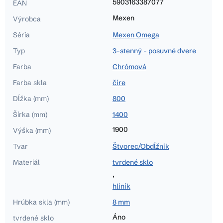
5903163387077
EAN
Mexen
Výrobca
Séria
Mexen Omega
Typ
3-stenný - posuvné dvere
Farba
Chrómová
Farba skla
číre
Dĺžka (mm)
800
Šírka (mm)
1400
1900
Výška (mm)
Tvar
Štvorec/Obdĺžnik
Materiál
tvrdené sklo
,
hliník
Hrúbka skla (mm)
8 mm
Áno
tvrdené sklo