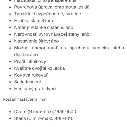
Farba skla: číra/transparentná
Povrchová úprava: chrómová lesklá
Typ skla: bezpečnostné, tvrdené
Hrúbka skla: 8 mm
Náter pre ľahké čistenie: áno
Nerovnosti vyrovnávacej steny: áno
Nastavenie šírky: áno
Možno namontovať na sprchovú vaničku alebo
dlažbu: áno
Profil: hliníkový
Kvalitné dvojité koliečka
Kovová rukoväť
Sada tesnení
Hliníkový prah dverí
Rozsah nastavenia (mm):
Dvere (B min-max): 1485-1500
Stena (C min-max): 995-1010