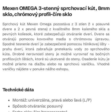
Mexen OMEGA 3-stenný sprchovací kút, 8mm
sklo, chrómový profil-číre sklo
Sprchový kút Mexen Omega pozostáva z 3 stien (1 x posuvné
dvere a 2 x pevná stena) z kvalitného 8mm kaleného skla a
pevných koliesok, ktoré zabezpečujú otváranie dverí. Dvere sa
otvárajú pomocou kovového madla s chrómovou úpravou.
Spodné tesnenie dverí je zabezpečené pomocou hliníkovej lišty -
prahu dverí, ktorá zabraňuje pretekaniu vody zo sprchového
kúta. Drobné nerovnosti steny je možné vyrovnať na bočných
profilových lištách, ktoré sú ukotvené do steny. Osadenie kútu je
možné priamo na dlažbu alebo na sprchovú vaničku. Vhodné
vaničky nájdete v ponuke nášho eshopu.
Technické dáta
Montáž: univerzálna, pravá alebo ľavá (L/P)
Spôsob otvárania: posuvný