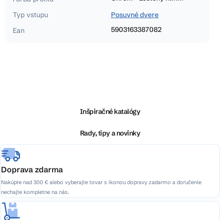
Typ vstupu
Posuvné dvere
5903163387082
Ean
Z
á
p
ä
Inšpiračné katalógy
t
i
Rady, tipy a novinky
e
Doprava zdarma
Nakúpte nad 300 € alebo vyberajte tovar s ikonou dopravy zadarmo a doručenie
nechajte kompletne na nás.