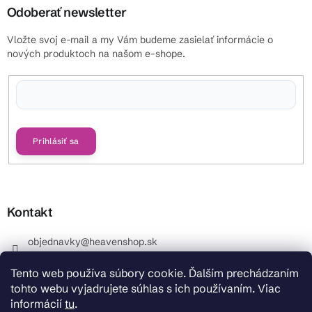
Odoberať newsletter
Vložte svoj e-mail a my Vám budeme zasielať informácie o
nových produktoch na našom e-shope.
Vložením e-mailu súhlasíte s
podmienkami ochrany osobných údajov
Prihlásiť sa
Kontakt
objednavky
@
heavenshop.sk
+421 914 399 399
Tento web používa súbory cookie. Ďalším prechádzaním
_Info objednávky : +421 914 399 399 Pracovné dni od
tohto webu vyjadrujete súhlas s ich používaním. Viac
8.00 hod. do 12.00 . REKLAMÁCIE : +421 914 399 399
informácií
tu
.
HeavenShop.sk