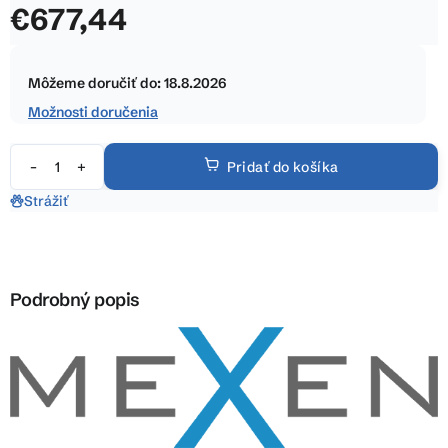
€677,44
z
5
Jednotková
hviezdičiek.
cena:
Môžeme doručiť do:
18.8.2026
Možnosti doručenia
Pridať do košíka
Strážiť
Podrobný popis