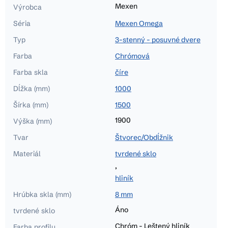
Mexen
Výrobca
Séria
Mexen Omega
Typ
3-stenný - posuvné dvere
Farba
Chrómová
Farba skla
číre
Dĺžka (mm)
1000
Šírka (mm)
1500
1900
Výška (mm)
Tvar
Štvorec/Obdĺžnik
Materiál
tvrdené sklo
,
hliník
Hrúbka skla (mm)
8 mm
Áno
tvrdené sklo
Chróm - Leštený hliník
Farba profilu