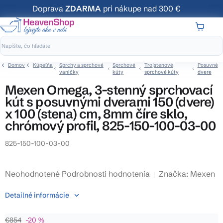
Prejsť
Doprava
ZDARMA
pri nákupe nad 300 €
na
obsah
NÁKUP
KOŠÍK
Domov
Kúpeľňa
Sprchy a sprchové
Sprchové
Trojstenové
Posuvné
vaničky
kúty
sprchové kúty
dvere
Mexen Omega, 3-stenný sprchovací
kút s posuvnými dverami 150 (dvere)
x 100 (stena) cm, 8mm číre sklo,
chrómový profil, 825-150-100-03-00
825-150-100-03-00
Priemerné
Neohodnotené
Podrobnosti hodnotenia
Značka:
Mexen
hodnotenie
Detailné informácie
produktu
je
€854
–20 %
0,0