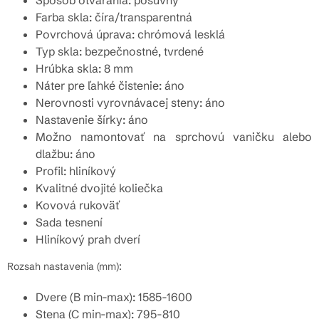
Spôsob otvárania: posuvný
Farba skla: číra/transparentná
Povrchová úprava: chrómová lesklá
Typ skla: bezpečnostné, tvrdené
Hrúbka skla: 8 mm
Náter pre ľahké čistenie: áno
Nerovnosti vyrovnávacej steny: áno
Nastavenie šírky: áno
Možno namontovať na sprchovú vaničku alebo
dlažbu: áno
Profil: hliníkový
Kvalitné dvojité koliečka
Kovová rukoväť
Sada tesnení
Hliníkový prah dverí
Rozsah nastavenia (mm):
Dvere (B min-max): 1585-1600
Stena (C min-max): 795-810