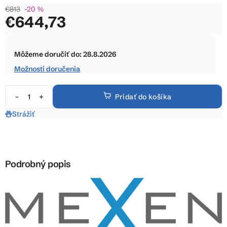
€813
–20 %
0,0
€644,73
z
5
Jednotková
hviezdičiek.
cena:
Môžeme doručiť do:
28.8.2026
Možnosti doručenia
Pridať do košíka
Strážiť
Podrobný popis