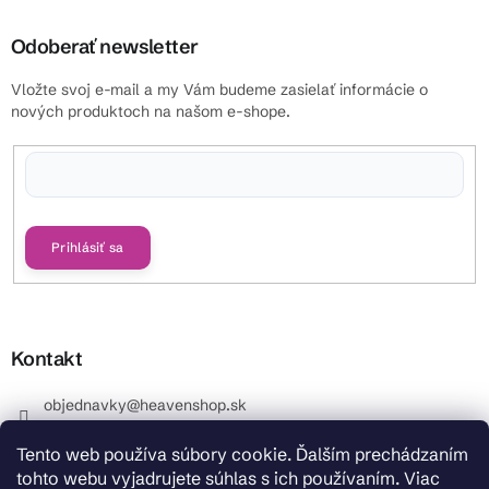
Odoberať newsletter
Vložte svoj e-mail a my Vám budeme zasielať informácie o
nových produktoch na našom e-shope.
Vložením e-mailu súhlasíte s
podmienkami ochrany osobných údajov
Prihlásiť sa
Kontakt
objednavky
@
heavenshop.sk
+421 914 399 399
Tento web používa súbory cookie. Ďalším prechádzaním
_Info objednávky : +421 914 399 399 Pracovné dni od
tohto webu vyjadrujete súhlas s ich používaním. Viac
8.00 hod. do 12.00 . REKLAMÁCIE : +421 914 399 399