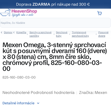
Prejsť
Doprava
ZDARMA
pri nákupe nad 300 €
na
obsah
NÁKUP
KOŠÍK
Domov
Kúpeľňa
Sprchy a sprchové
Sprchové
Trojstenové
Posuvné
vaničky
kúty
sprchové kúty
dvere
Mexen Omega, 3-stenný sprchovací
kút s posuvnými dverami 160 (dvere)
x 80 (stena) cm, 8mm číre sklo,
chrómový profil, 825-160-080-03-
00
825-160-080-03-00
Priemerné
Neohodnotené
Podrobnosti hodnotenia
Značka:
Mexen
hodnotenie
Detailné informácie
produktu
je