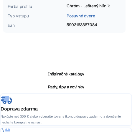
Chróm - Leštený hliník
Farba profilu
Typ vstupu
Posuvné dvere
5903163387084
Ean
Z
á
p
ä
Inšpiračné katalógy
t
i
Rady, tipy a novinky
e
Doprava zdarma
Nakúpte nad 300 € alebo vyberajte tovar s ikonou dopravy zadarmo a doručenie
nechajte kompletne na nás.