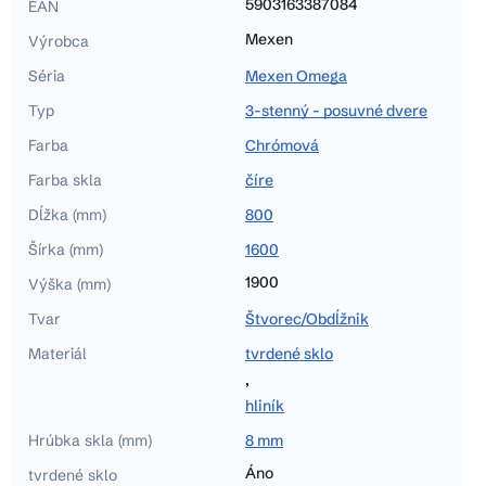
5903163387084
EAN
Mexen
Výrobca
Séria
Mexen Omega
Typ
3-stenný - posuvné dvere
Farba
Chrómová
Farba skla
číre
Dĺžka (mm)
800
Šírka (mm)
1600
1900
Výška (mm)
Tvar
Štvorec/Obdĺžnik
Materiál
tvrdené sklo
,
hliník
Hrúbka skla (mm)
8 mm
Áno
tvrdené sklo