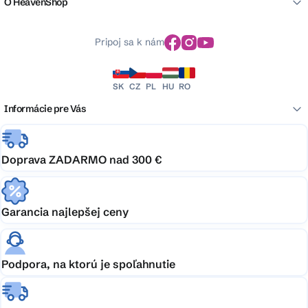
O HeavenShop
Pripoj sa k nám
SK
CZ
PL
HU
RO
Informácie pre Vás
Doprava ZADARMO nad 300 €
Garancia najlepšej ceny
Podpora, na ktorú je spoľahnutie