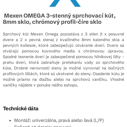
Mexen OMEGA 3-stenný sprchovací kút,
8mm sklo, chrómový profil-číre sklo
Sprchový kút Mexen Omega pozostáva z 3 stien (1 x posuvné
dvere a 2 x pevná stena) z kvalitného 8mm kaleného skla a
pevných koliesok, ktoré zabezpečujú otváranie dverí. Dvere sa
otvárajú pomocou kovového madla s chrómovou úpravou.
Spodné tesnenie dverí je zabezpečené pomocou hliníkovej lišty -
prahu dverí, ktorá zabraňuje pretekaniu vody zo sprchového
kúta. Drobné nerovnosti steny je možné vyrovnať na bočných
profilových lištách, ktoré sú ukotvené do steny. Osadenie kútu je
možné priamo na dlažbu alebo na sprchovú vaničku. Vhodné
vaničky nájdete v ponuke nášho eshopu.
Technické dáta
Montáž: univerzálna, pravá alebo ľavá (L/P)