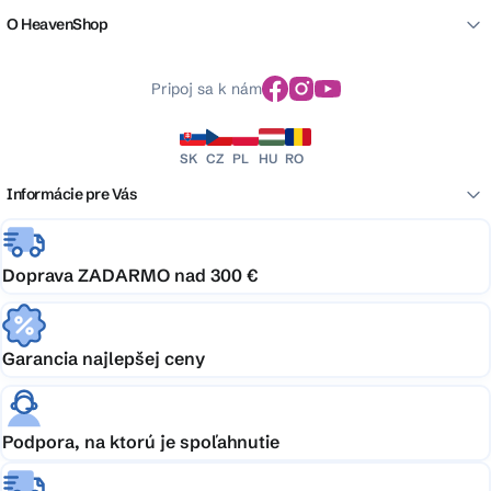
O HeavenShop
Pripoj sa k nám
SK
CZ
PL
HU
RO
Informácie pre Vás
Doprava ZADARMO nad 300 €
Garancia najlepšej ceny
Podpora, na ktorú je spoľahnutie