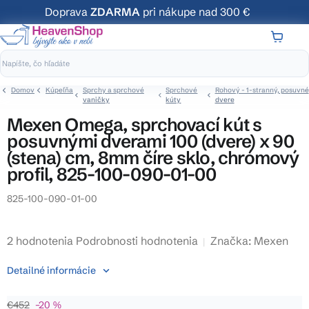
Prejsť
Doprava
ZDARMA
pri nákupe nad 300 €
na
obsah
NÁKUP
KOŠÍK
Domov
Kúpeľňa
Sprchy a sprchové
Sprchové
Rohový - 1-stranný, posuvné
vaničky
kúty
dvere
Mexen Omega, sprchovací kút s
posuvnými dverami 100 (dvere) x 90
(stena) cm, 8mm číre sklo, chrómový
profil, 825-100-090-01-00
825-100-090-01-00
Priemerné
2 hodnotenia
Podrobnosti hodnotenia
Značka:
Mexen
hodnotenie
Detailné informácie
produktu
je
€452
–20 %
4,5