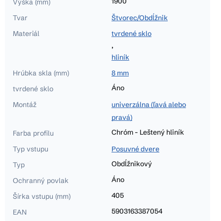
1900
Výška (mm)
Tvar
Štvorec/Obdĺžnik
Materiál
tvrdené sklo
,
hliník
Hrúbka skla (mm)
8 mm
Áno
tvrdené sklo
Montáž
univerzálna (ľavá alebo
pravá)
Chróm - Leštený hliník
Farba profilu
Typ vstupu
Posuvné dvere
Obdĺžnikový
Typ
Áno
Ochranný povlak
405
Šírka vstupu (mm)
5903163387054
EAN