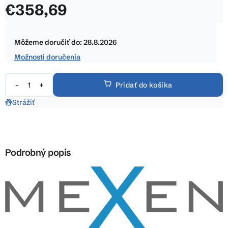
€358,69
z
5
Jednotková
hviezdičiek.
cena:
Môžeme doručiť do:
28.8.2026
Možnosti doručenia
Pridať do košíka
Strážiť
Podrobný popis