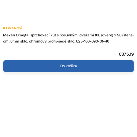
Do 14 dní
Mexen Omega, sprchovací kút s posuvnými dverami 100 (dvere) x 90 (stena)
cm, 8mm sklo, chrómový profil-šedé sklo, 825-100-090-01-40
€375,19
Do košíka