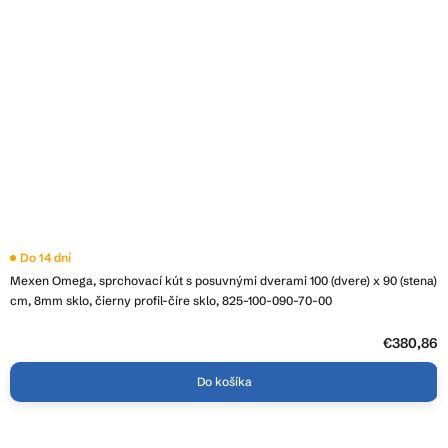
Priemerné
Do 14 dní
hodnotenie
Mexen Omega, sprchovací kút s posuvnými dverami 100 (dvere) x 90 (stena)
produktu
je
cm, 8mm sklo, čierny profil-číre sklo, 825-100-090-70-00
4,3
z
5
€380,86
hviezdičiek.
Do košíka