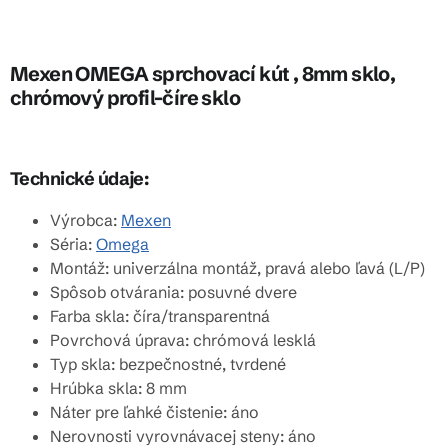
Mexen OMEGA sprchovací kút , 8mm sklo,
chrómový profil-číre sklo
Technické údaje:
Výrobca:
Mexen
Séria:
Omega
Montáž: univerzálna montáž, pravá alebo ľavá (L/P)
Spôsob otvárania: posuvné dvere
Farba skla: číra/transparentná
Povrchová úprava: chrómová lesklá
Typ skla: bezpečnostné, tvrdené
Hrúbka skla: 8 mm
Náter pre ľahké čistenie: áno
Nerovnosti vyrovnávacej steny: áno