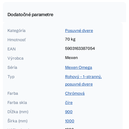
Dodatočné parametre
Kategória
Posuvné dvere
70 kg
Hmotnosť
5903163387054
EAN
Mexen
Výrobca
Séria
Mexen Omega
Typ
Rohový - 1-stranný,
posuvné dvere
Farba
Chrómová
Farba skla
číre
Dĺžka (mm)
900
Šírka (mm)
1000