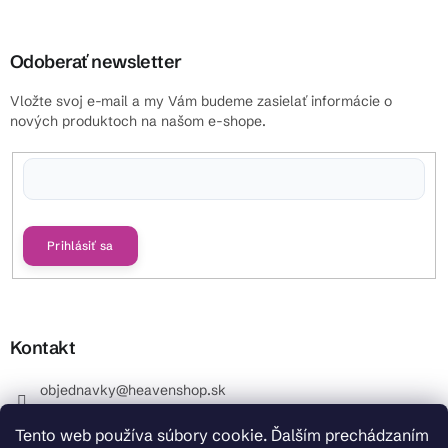
Odoberať newsletter
Vložte svoj e-mail a my Vám budeme zasielať informácie o
nových produktoch na našom e-shope.
Vložením e-mailu súhlasíte s
podmienkami ochrany osobných údajov
Prihlásiť sa
Kontakt
objednavky
@
heavenshop.sk
+421 914 399 399
Tento web používa súbory cookie. Ďalším prechádzaním
_Info objednávky : +421 914 399 399 Pracovné dni od