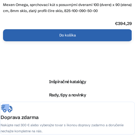
Mexen Omega, sprchovací kút s posuvnými dverami 100 (dvere) x 90 (stena)
cm, 8mm sklo, zlatý profil-číre sklo, 825-100-090-50-00
€394,29
Do košíka
Z
á
p
ä
Inšpiračné katalógy
t
i
Rady, tipy a novinky
e
Doprava zdarma
Nakúpte nad 300 € alebo vyberajte tovar s ikonou dopravy zadarmo a doručenie
nechajte kompletne na nás.