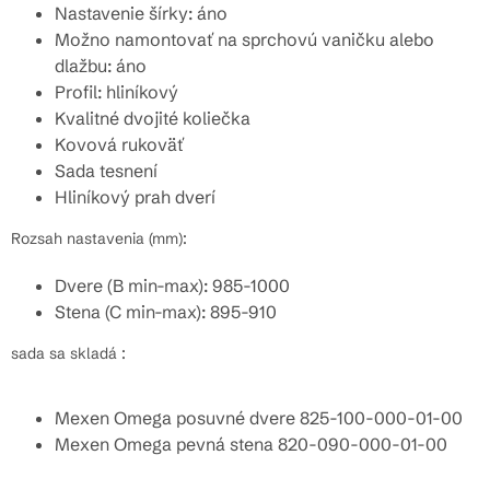
Nastavenie šírky: áno
Možno namontovať na sprchovú vaničku alebo
dlažbu: áno
Profil: hliníkový
Kvalitné dvojité koliečka
Kovová rukoväť
Sada tesnení
Hliníkový prah dverí
Rozsah nastavenia (mm):
Dvere (B min-max): 985-1000
Stena (C min-max): 895-910
sada sa skladá :
Mexen Omega posuvné dvere 825-100-000-01-00
Mexen Omega pevná stena 820-090-000-01-00