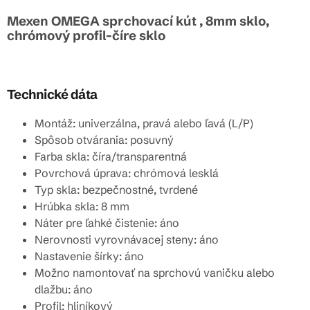
Mexen OMEGA sprchovací kút , 8mm sklo,
chrómový profil-číre sklo
Technické dáta
Montáž: univerzálna, pravá alebo ľavá (L/P)
Spôsob otvárania: posuvný
Farba skla: číra/transparentná
Povrchová úprava: chrómová lesklá
Typ skla: bezpečnostné, tvrdené
Hrúbka skla: 8 mm
Náter pre ľahké čistenie: áno
Nerovnosti vyrovnávacej steny: áno
Nastavenie šírky: áno
Možno namontovať na sprchovú vaničku alebo
dlažbu: áno
Profil: hliníkový