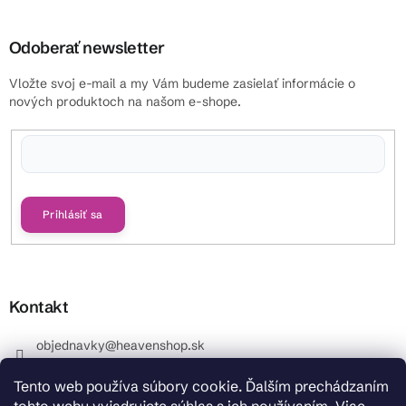
Odoberať newsletter
Vložte svoj e-mail a my Vám budeme zasielať informácie o
nových produktoch na našom e-shope.
Vložením e-mailu súhlasíte s
podmienkami ochrany osobných údajov
Prihlásiť sa
Kontakt
objednavky
@
heavenshop.sk
+421 914 399 399
Tento web používa súbory cookie. Ďalším prechádzaním
_Info objednávky : +421 914 399 399 Pracovné dni od