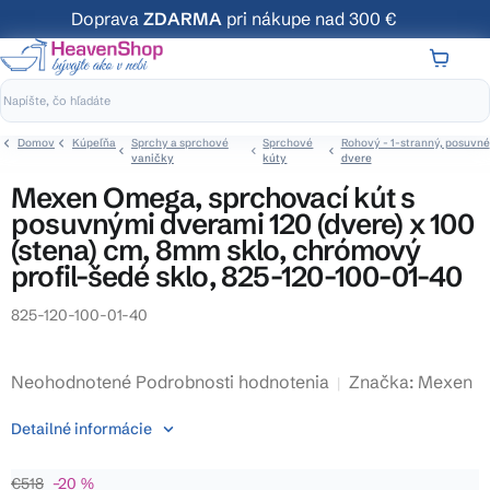
Prejsť
Doprava
ZDARMA
pri nákupe nad 300 €
na
obsah
NÁKUP
KOŠÍK
Domov
Kúpeľňa
Sprchy a sprchové
Sprchové
Rohový - 1-stranný, posuvné
vaničky
kúty
dvere
Mexen Omega, sprchovací kút s
posuvnými dverami 120 (dvere) x 100
(stena) cm, 8mm sklo, chrómový
profil-šedé sklo, 825-120-100-01-40
825-120-100-01-40
Priemerné
Neohodnotené
Podrobnosti hodnotenia
Značka:
Mexen
hodnotenie
Detailné informácie
produktu
je
€518
–20 %
0,0