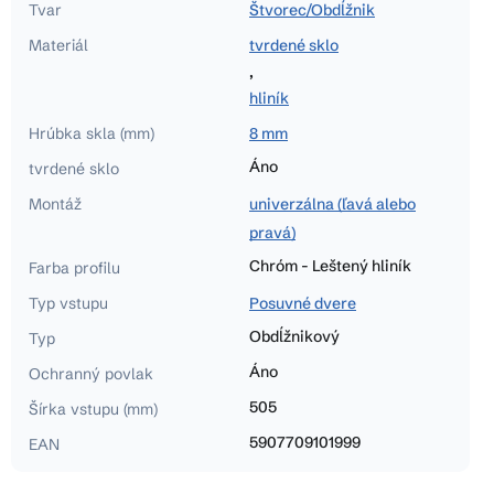
Tvar
Štvorec/Obdĺžnik
Materiál
tvrdené sklo
,
hliník
Hrúbka skla (mm)
8 mm
Áno
tvrdené sklo
Montáž
univerzálna (ľavá alebo
pravá)
Chróm - Leštený hliník
Farba profilu
Typ vstupu
Posuvné dvere
Obdĺžnikový
Typ
Áno
Ochranný povlak
505
Šírka vstupu (mm)
5907709101999
EAN