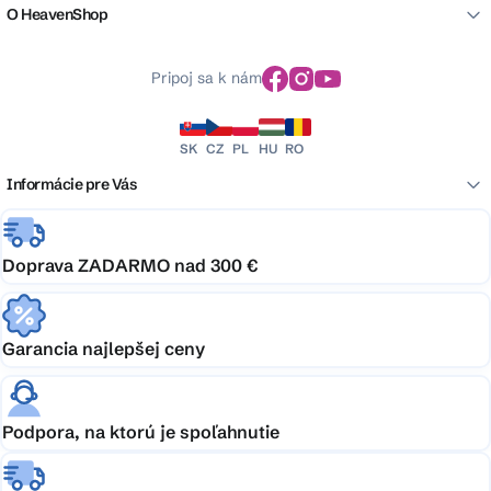
O HeavenShop
Pripoj sa k nám
SK
CZ
PL
HU
RO
Informácie pre Vás
Doprava ZADARMO nad 300 €
Garancia najlepšej ceny
Podpora, na ktorú je spoľahnutie