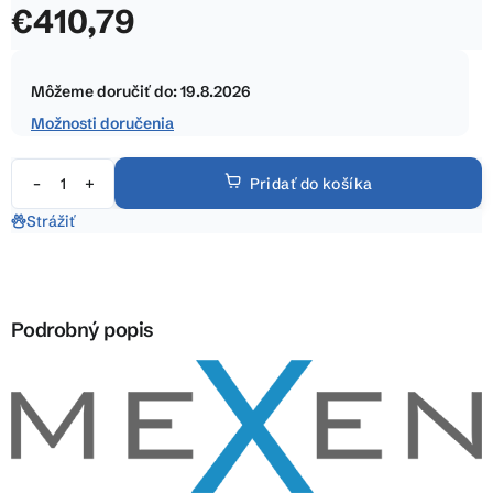
€410,79
z
5
Jednotková
hviezdičiek.
cena:
Môžeme doručiť do:
19.8.2026
Možnosti doručenia
Pridať do košíka
Strážiť
Podrobný popis