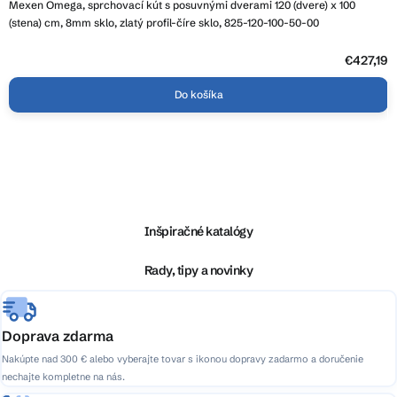
Mexen Omega, sprchovací kút s posuvnými dverami 120 (dvere) x 100
(stena) cm, 8mm sklo, zlatý profil-číre sklo, 825-120-100-50-00
€427,19
Do košíka
Z
á
p
ä
Inšpiračné katalógy
t
i
Rady, tipy a novinky
e
Doprava zdarma
Nakúpte nad 300 € alebo vyberajte tovar s ikonou dopravy zadarmo a doručenie
nechajte kompletne na nás.