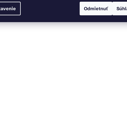
tavenie
Odmietnuť
Súhl