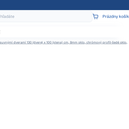
Prázdny košík
NÁKUPNÝ
KOŠÍK
j
uvnými dverami 130 (dvere) x 100 (stena) cm, 8mm sklo, chrómový profil-šedé sklo,