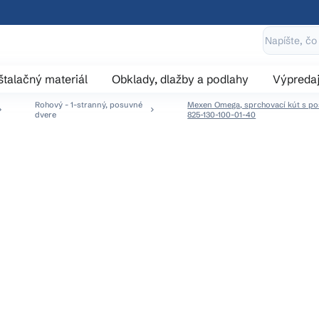
štalačný materiál
Obklady, dlažby a podlahy
Výpreda
Rohový - 1-stranný, posuvné
Mexen Omega, sprchovací kút s pos
dvere
825-130-100-01-40