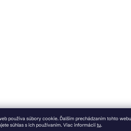
web používa súbory cookie. Ďalším prechádzaním tohto web
jete súhlas s ich používaním. Viac informácií
tu
.