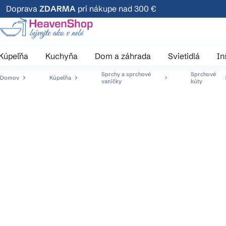
Prejsť
Doprava
ZDARMA
pri nákupe nad 300 €
na
obsah
Kúpeľňa
Kuchyňa
Dom a záhrada
Svietidlá
In
Sprchy a sprchové
Sprchové
Domov
Kúpeľňa
vaničky
kúty