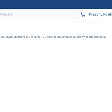
Prázdny košík
NÁKUPNÝ
KOŠÍK
j
suvnými dverami 160 (dvere) x 70 (stena) cm, 8mm sklo, čierny profil-číre sklo,