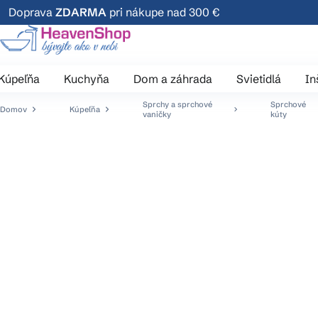
Prejsť
Doprava
ZDARMA
pri nákupe nad 300 €
na
obsah
Kúpeľňa
Kuchyňa
Dom a záhrada
Svietidlá
In
Sprchy a sprchové
Sprchové
Domov
Kúpeľňa
vaničky
kúty