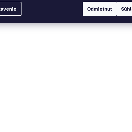
tavenie
Odmietnuť
Súhl