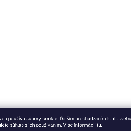
web používa súbory cookie. Ďalším prechádzaním tohto web
jete súhlas s ich používaním. Viac informácií
tu
.