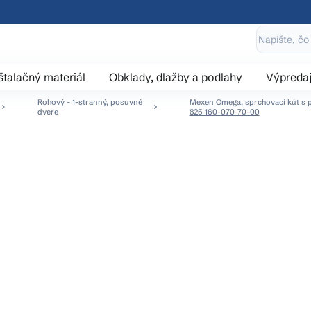
štalačný materiál
Obklady, dlažby a podlahy
Výpreda
Rohový - 1-stranný, posuvné
Mexen Omega, sprchovací kút s po
dvere
825-160-070-70-00