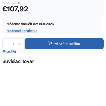
€136
–20 %
5
€107,92
hviezdičiek.
Jednotková
cena:
Môžeme doručiť do:
19.8.2026
Možnosti doručenia
Pridať do košíka
Strážiť
Súvisiaci tovar