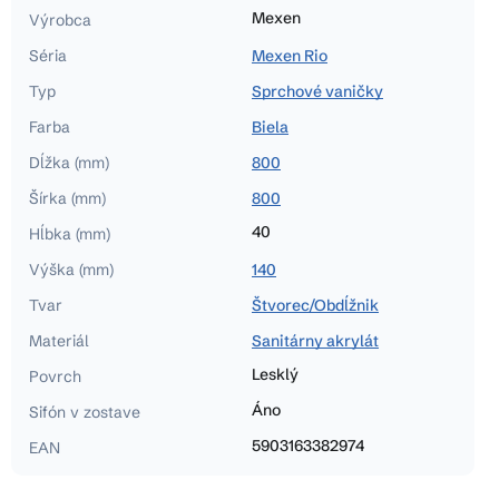
Mexen
Výrobca
Séria
Mexen Rio
Typ
Sprchové vaničky
Farba
Biela
Dĺžka (mm)
800
Šírka (mm)
800
40
Hĺbka (mm)
Výška (mm)
140
Tvar
Štvorec/Obdĺžnik
Materiál
Sanitárny akrylát
Lesklý
Povrch
Áno
Sifón v zostave
5903163382974
EAN