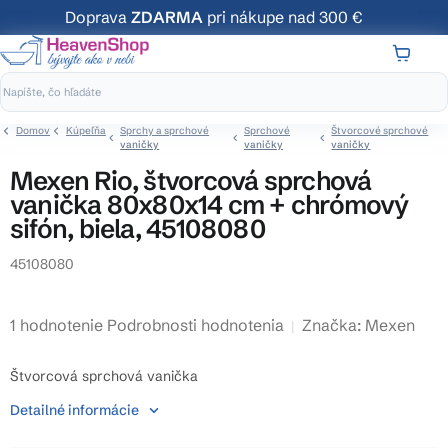
Prejsť
Doprava
ZDARMA
pri nákupe nad 300 €
na
obsah
NÁKUP
KOŠÍK
Domov
Kúpeľňa
Sprchy a sprchové
Sprchové
Štvorcové sprchové
vaničky
vaničky
vaničky
Mexen Rio, štvorcová sprchová
vanička 80x80x14 cm + chrómový
sifón, biela, 45108080
45108080
Priemerné
1 hodnotenie
Podrobnosti hodnotenia
Značka:
Mexen
hodnotenie
produktu
Štvorcová sprchová vanička
je
Detailné informácie
4,0
z