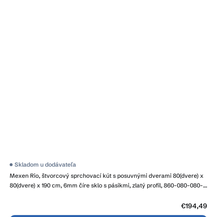
Skladom u dodávateľa
Mexen Rio, štvorcový sprchovací kút s posuvnými dverami 80(dvere) x
80(dvere) x 190 cm, 6mm číre sklo s pásikmi, zlatý profil, 860-080-080-
50-20
€194,49