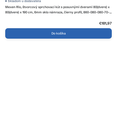
Skladom u dodávateľa
Mexen Rio, štvorcový sprchovací kút s posuvnými dverami 80(dvere) x
80(dvere) x 190 cm, 6mm sklo námraza, čierny profil, 860-080-080-70-
30
€181,97
Do košíka