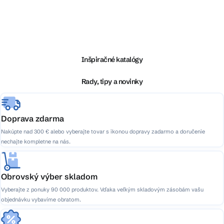
Z
á
p
ä
Inšpiračné katalógy
t
i
Rady, tipy a novinky
e
Doprava zdarma
Nakúpte nad 300 € alebo vyberajte tovar s ikonou dopravy zadarmo a doručenie
nechajte kompletne na nás.
Obrovský výber skladom
Vyberajte z ponuky 90 000 produktov. Vďaka veľkým skladovým zásobám vašu
objednávku vybavíme obratom.