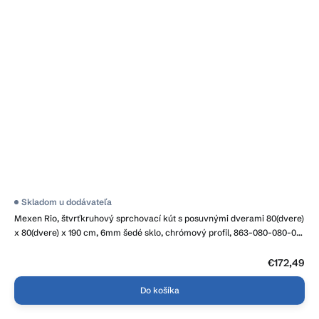
Priemerné
Skladom u dodávateľa
hodnotenie
Mexen Rio, štvrťkruhový sprchovací kút s posuvnými dverami 80(dvere)
produktu
je
x 80(dvere) x 190 cm, 6mm šedé sklo, chrómový profil, 863-080-080-01-
3,8
40
z
5
€172,49
hviezdičiek.
Do košíka