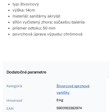
typ: štvorcový
výška: 14cm
materiál: sanitárny akrylát
sifón vyčistený zhora: súčasťou balenia
priemer odtoku: 50 mm
povrchová úprava výpustu: chrómová
Dodatočné parametre
Kategória
Štvorcové sprchové
vaničky
8 kg
Hmotnosť
5903163382974
EAN