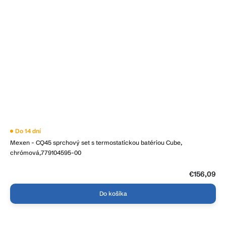
Do 14 dní
Mexen - CQ45 sprchový set s termostatickou batériou Cube,
chrómová,779104595-00
€156,09
Do košíka