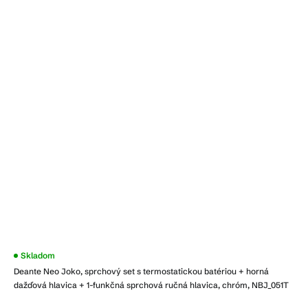
Priemerné
Skladom
hodnotenie
Deante Neo Joko, sprchový set s termostatickou batériou + horná
produktu
je
dažďová hlavica + 1-funkčná sprchová ručná hlavica, chróm, NBJ_051T
4,3
z