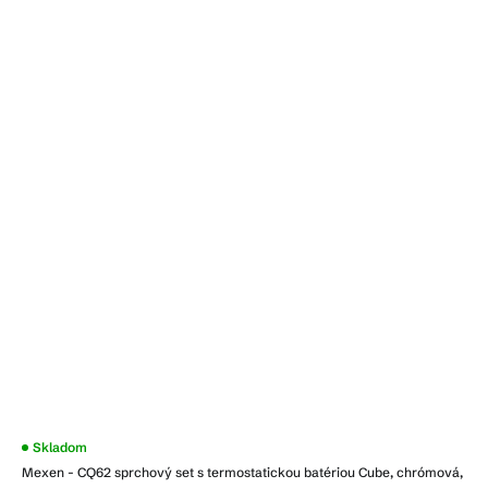
Priemerné
Skladom
hodnotenie
Mexen - CQ62 sprchový set s termostatickou batériou Cube, chrómová,
produktu