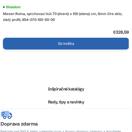
Skladom
Mexen Roma, sprchovací kút 70 (dvere) x 100 (stena) cm, 6mm číre sklo,
zlatý profil, 854-070-100-50-00
€328,59
Do košíka
Z
á
p
ä
Inšpiračné katalógy
t
i
Rady, tipy a novinky
e
Doprava zdarma
Nakúpte nad 300 € alebo vyberajte tovar s ikonou dopravy zadarmo a doručenie