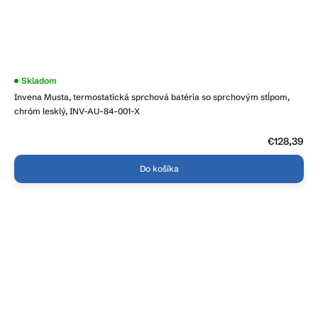
Priemerné
Skladom
hodnotenie
Invena Musta, termostatická sprchová batéria so sprchovým stĺpom,
produktu
je
chróm lesklý, INV-AU-84-001-X
4,1
z
5
€128,39
hviezdičiek.
Do košíka