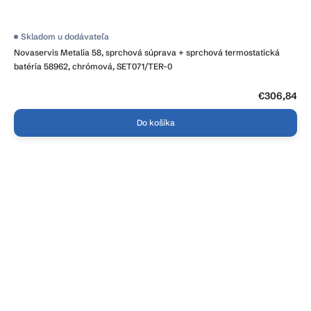
Skladom u dodávateľa
Novaservis Metalia 58, sprchová súprava + sprchová termostatická
batéria 58962, chrómová, SET071/TER-0
€306,84
Do košíka