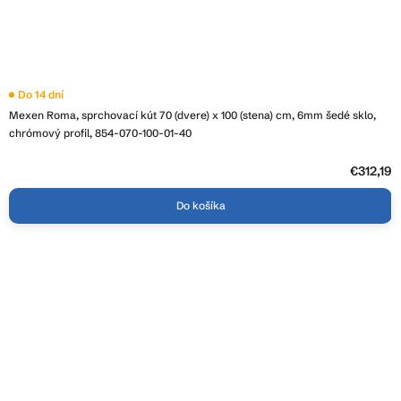
Do 14 dní
Mexen Roma, sprchovací kút 70 (dvere) x 100 (stena) cm, 6mm šedé sklo,
chrómový profil, 854-070-100-01-40
€312,19
Do košíka