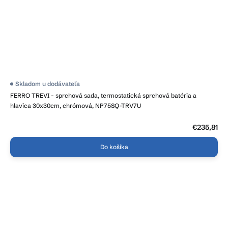
Priemerné
Skladom u dodávateľa
hodnotenie
FERRO TREVI - sprchová sada, termostatická sprchová batéria a
produktu
je
hlavica 30x30cm, chrómová, NP75SQ-TRV7U
4,2
z
5
€235,81
hviezdičiek.
Do košíka