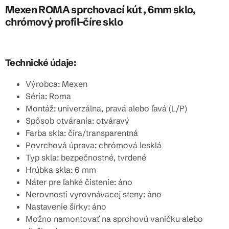
Mexen ROMA sprchovací kút , 6mm sklo,
chrómový profil-číre sklo
Technické údaje:
Výrobca: Mexen
Séria: Roma
Montáž: univerzálna, pravá alebo ľavá (L/P)
Spôsob otvárania: otváravý
Farba skla: číra/transparentná
Povrchová úprava: chrómová lesklá
Typ skla: bezpečnostné, tvrdené
Hrúbka skla: 6 mm
Náter pre ľahké čistenie: áno
Nerovnosti vyrovnávacej steny: áno
Nastavenie šírky: áno
Možno namontovať na sprchovú vaničku alebo