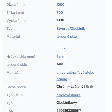
Dĺžka (mm)
1000
Šírka (mm)
700
1900
Výška (mm)
Tvar
Štvorec/Obdĺžnik
Materiál
tvrdené sklo
,
hliník
Hrúbka skla (mm)
6 mm
Áno
tvrdené sklo
Montáž
univerzálna (ľavá alebo
pravá)
Chróm - Leštený hliník
Farba profilu
Typ vstupu
Krídlové dvere
Obdĺžnikový
Typ
5903163388617
EAN