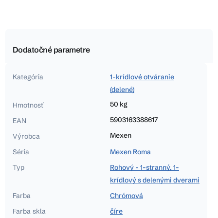
Dodatočné parametre
Kategória
1-krídlové otváranie
(delené)
50 kg
Hmotnosť
5903163388617
EAN
Mexen
Výrobca
Séria
Mexen Roma
Typ
Rohový - 1-stranný, 1-
krídlový s delenými dverami
Farba
Chrómová
Farba skla
číre