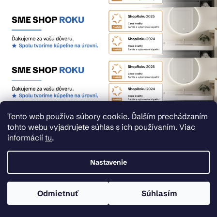
Tento web používa súbory cookie. Ďalším prechádzaním
Nemáte u nás účet?
tohto webu vyjadrujete súhlas s ich používaním. Viac
informácií
tu
.
Zaregistrujte sa a získajte tieto benefity.
Rýchlejší nákup vďaka uloženým údajom
Nastavenie
Prehľad o stave objednávky
Kompletná história objednávok
Odmietnuť
Súhlasím
Špeciálne akcie, novinky a zľavy pre registrovaných
REGISTROVAŤ SA