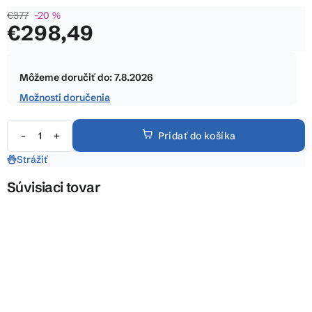
je
€377
–20 %
0,0
€298,49
z
5
Jednotková
hviezdičiek.
cena:
Môžeme doručiť do:
7.8.2026
Možnosti doručenia
Pridať do košíka
Strážiť
Súvisiaci tovar