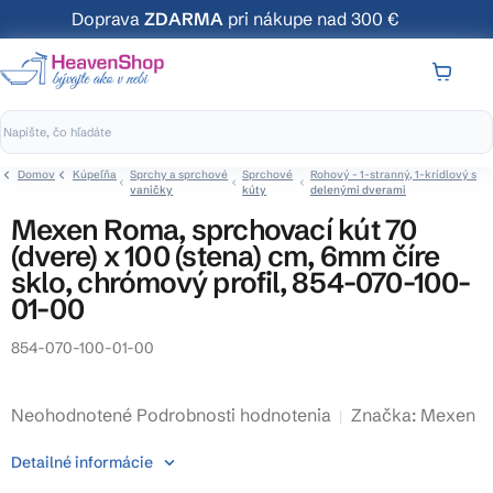
Prejsť
Doprava
ZDARMA
pri nákupe nad 300 €
na
obsah
NÁKUP
KOŠÍK
Domov
Kúpeľňa
Sprchy a sprchové
Sprchové
Rohový - 1-stranný, 1-krídlový s
vaničky
kúty
delenými dverami
Mexen Roma, sprchovací kút 70
(dvere) x 100 (stena) cm, 6mm číre
sklo, chrómový profil, 854-070-100-
01-00
854-070-100-01-00
Priemerné
Neohodnotené
Podrobnosti hodnotenia
Značka:
Mexen
hodnotenie
Detailné informácie
produktu