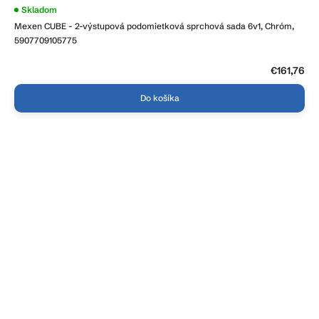
Priemerné
Skladom
hodnotenie
Mexen CUBE - 2-výstupová podomietková sprchová sada 6v1, Chróm,
produktu
je
5907709105775
4,3
z
5
€161,76
hviezdičiek.
Do košíka