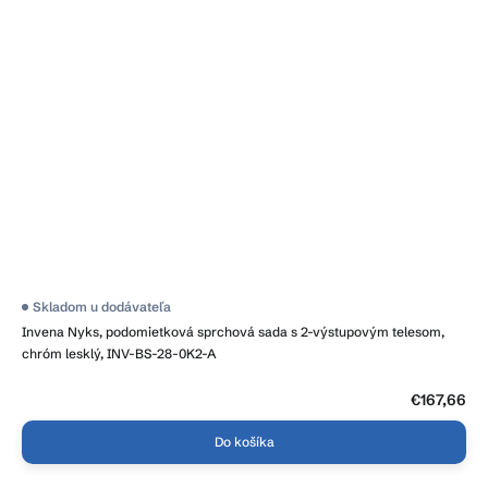
Skladom u dodávateľa
Invena Nyks, podomietková sprchová sada s 2-výstupovým telesom,
chróm lesklý, INV-BS-28-0K2-A
€167,66
Do košíka