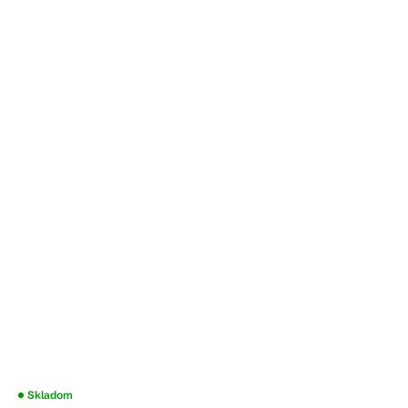
Priemerné
Skladom
hodnotenie