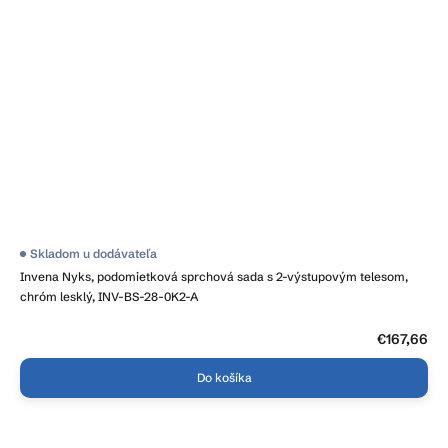
Skladom u dodávateľa
Invena Nyks, podomietková sprchová sada s 2-výstupovým telesom,
chróm lesklý, INV-BS-28-0K2-A
€167,66
Do košíka