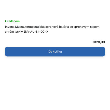
Priemerné
Skladom
hodnotenie
Invena Musta, termostatická sprchová batéria so sprchovým stĺpom,
produktu
je
chróm lesklý, INV-AU-84-001-X
4,1
z
5
€128,39
hviezdičiek.
Do košíka