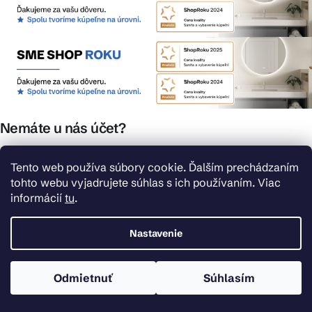
Nemáte u nás účet?
Zaregistrujte sa a získajte tieto benefity.
Tento web používa súbory cookie. Ďalším prechádzaním
tohto webu vyjadrujete súhlas s ich používaním. Viac
Rýchlejší nákup vďaka uloženým údajom
informácií
tu
.
Prehľad o stave objednávky
Kompletná história objednávok
Nastavenie
Špeciálne akcie, novinky a zľavy pre registrovaných
REGISTROVAŤ SA
Odmietnuť
Súhlasím
Zaregistrujte sa a získajte tieto benefity
Rýchlejší nákup vďaka uloženým údajom