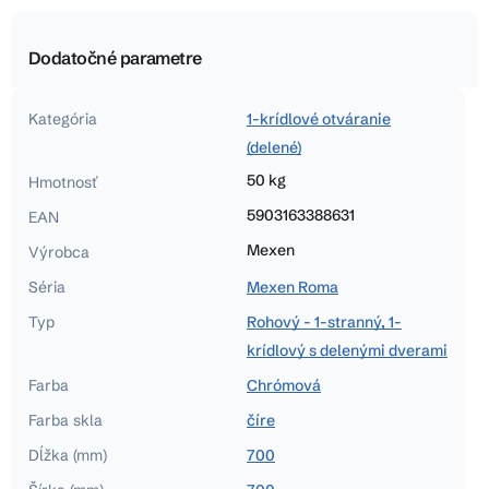
Dodatočné parametre
Kategória
1-krídlové otváranie
(delené)
50 kg
Hmotnosť
5903163388631
EAN
Mexen
Výrobca
Séria
Mexen Roma
Typ
Rohový - 1-stranný, 1-
krídlový s delenými dverami
Farba
Chrómová
Farba skla
číre
Dĺžka (mm)
700