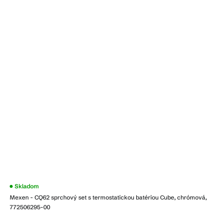
Priemerné
Skladom
hodnotenie
Mexen - CQ62 sprchový set s termostatickou batériou Cube, chrómová,
produktu
je
772506295-00
3,9