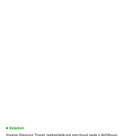
Skladom
Invena Glamour Trend, podomietková sprchová sada s dažďovou