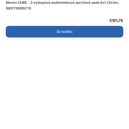
Mexen CUBE - 2-výstupová podomietková sprchová sada 6v1, Chróm,
produktu
je
5907709105775
4,3
z
5
€161,76
hviezdičiek.
Do košíka