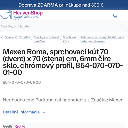
Prejsť
Doprava
ZDARMA
pri nákupe nad 300 €
na
obsah
NÁKUP
KOŠÍK
Domov
Kúpeľňa
Sprchy a sprchové
Sprchové
Rohový - 1-stranný, 1-krídlový s
vaničky
kúty
delenými dverami
Mexen Roma, sprchovací kút 70
(dvere) x 70 (stena) cm, 6mm číre
sklo, chrómový profil, 854-070-070-
01-00
854-070-070-01-00
Priemerné
Neohodnotené
Podrobnosti hodnotenia
Značka:
Mexen
hodnotenie
Detailné informácie
produktu
je
€339
–20 %
0,0