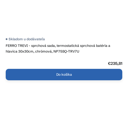
Priemerné
Skladom u dodávateľa
hodnotenie
FERRO TREVI - sprchová sada, termostatická sprchová batéria a
produktu
je
hlavica 30x30cm, chrómová, NP75SQ-TRV7U
4,2
z
5
€235,81
hviezdičiek.
Do košíka