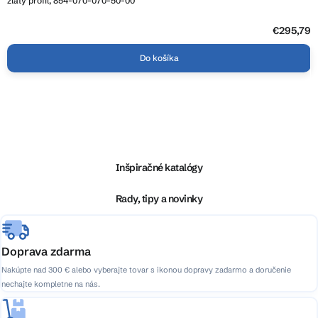
zlatý profil, 854-070-070-50-00
€295,79
Do košíka
Z
á
p
ä
Inšpiračné katalógy
t
i
Rady, tipy a novinky
e
Doprava zdarma
Nakúpte nad 300 € alebo vyberajte tovar s ikonou dopravy zadarmo a doručenie
nechajte kompletne na nás.