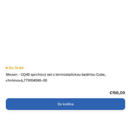
Do 14 dní
Mexen - CQ45 sprchový set s termostatickou batériou Cube,
chrómová,779104595-00
€156,09
Do košíka