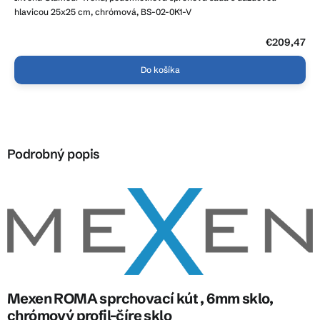
hlavicou 25x25 cm, chrómová, BS-02-0K1-V
€209,47
Do košíka
Podrobný popis
Mexen ROMA sprchovací kút , 6mm sklo,
chrómový profil-číre sklo