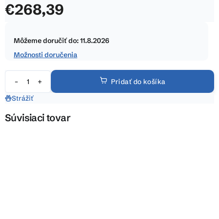
€268,39
z
5
Jednotková
hviezdičiek.
cena:
Môžeme doručiť do:
11.8.2026
Možnosti doručenia
Pridať do košíka
Strážiť
Súvisiaci tovar