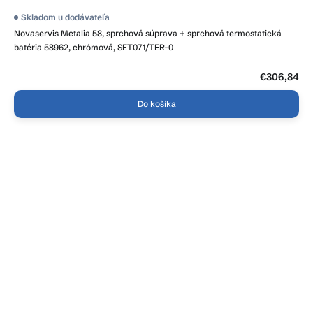
Skladom u dodávateľa
Novaservis Metalia 58, sprchová súprava + sprchová termostatická
batéria 58962, chrómová, SET071/TER-0
€306,84
Do košíka