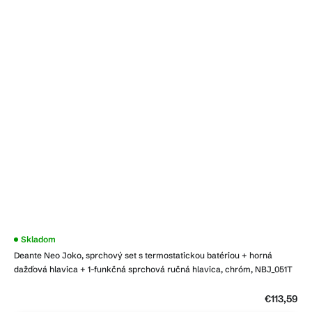
Priemerné
Skladom
hodnotenie
Deante Neo Joko, sprchový set s termostatickou batériou + horná
produktu
je
dažďová hlavica + 1-funkčná sprchová ručná hlavica, chróm, NBJ_051T
4,3
z
5
€113,59
hviezdičiek.