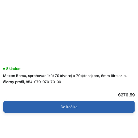
Priemerné
Skladom
hodnotenie
Mexen Roma, sprchovací kút 70 (dvere) x 70 (stena) cm, 6mm číre sklo,
produktu
je
čierny profil, 854-070-070-70-00
5,0
z
5
€276,59
hviezdičiek.
Do košíka