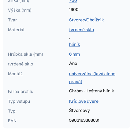
Šírka (mm)
700
1900
Výška (mm)
Tvar
Štvorec/Obdĺžnik
Materiál
tvrdené sklo
,
hliník
Hrúbka skla (mm)
6 mm
Áno
tvrdené sklo
Montáž
univerzálna (ľavá alebo
pravá)
Chróm - Leštený hliník
Farba profilu
Typ vstupu
Krídlové dvere
Štvorcový
Typ
5903163388631
EAN