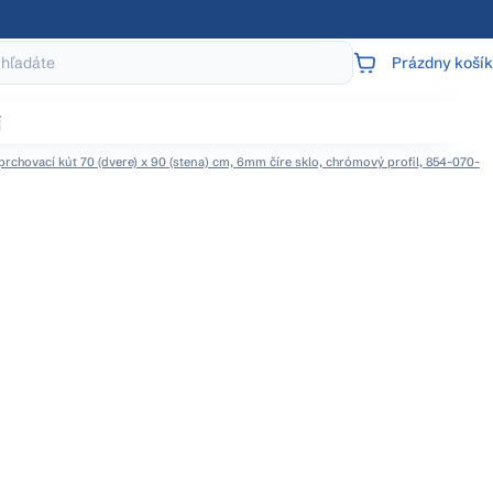
Prázdny košík
NÁKUPNÝ
KOŠÍK
j
chovací kút 70 (dvere) x 90 (stena) cm, 6mm číre sklo, chrómový profil, 854-070-