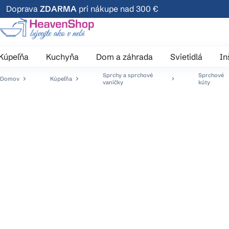
Prejsť
Doprava
ZDARMA
pri nákupe nad 300 €
na
obsah
Kúpeľňa
Kuchyňa
Dom a záhrada
Svietidlá
In
Sprchy a sprchové
Sprchové
Domov
Kúpeľňa
vaničky
kúty