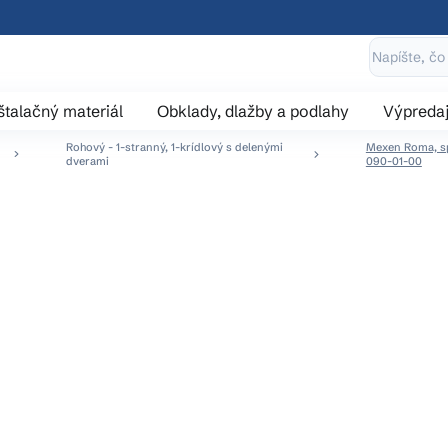
štalačný materiál
Obklady, dlažby a podlahy
Výpreda
Rohový - 1-stranný, 1-krídlový s delenými
Mexen Roma, spr
dverami
090-01-00