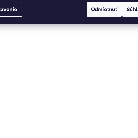
tavenie
Odmietnuť
Súhl