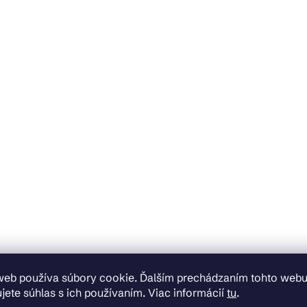
web používa súbory cookie. Ďalším prechádzaním tohto web
jete súhlas s ich používaním. Viac informácií
tu
.