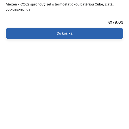
Mexen - CQ62 sprchový set s termostatickou batériou Cube, zlatá,
772506295-50
€179,63
Do košíka