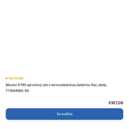
Priemerné
Do 14 dní
hodnotenie
Mexen KT40 sprchový set s termostatickou batériou Kai, zlatá,
produktu
je
771504093-50
2,7
z
5
€167,09
hviezdičiek.
Do košíka