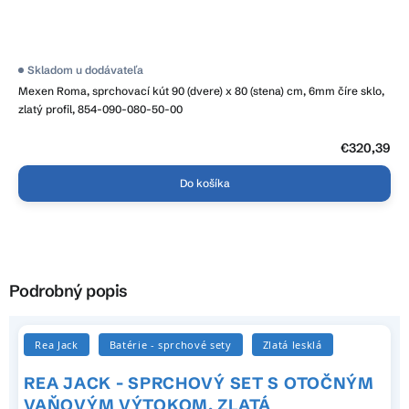
Skladom u dodávateľa
Mexen Roma, sprchovací kút 90 (dvere) x 80 (stena) cm, 6mm číre sklo,
zlatý profil, 854-090-080-50-00
€320,39
Do košíka
Podrobný popis
Rea Jack
Batérie - sprchové sety
Zlatá lesklá
REA JACK - SPRCHOVÝ SET S OTOČNÝM
VAŇOVÝM VÝTOKOM, ZLATÁ