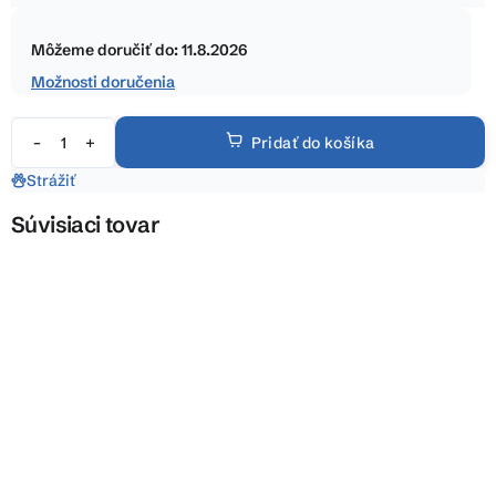
5
Jednotková
hviezdičiek.
cena:
Môžeme doručiť do:
11.8.2026
Možnosti doručenia
Pridať do košíka
Strážiť
Súvisiaci tovar