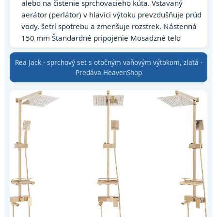
alebo na čistenie sprchovacieho kúta. Vstavaný
aerátor (perlátor) v hlavici výtoku prevzdušňuje prúd
vody, šetrí spotrebu a zmenšuje rozstrek. Nástenná
150 mm Štandardné pripojenie Mosadzné telo
Rea Jack - sprchový set s otočným vaňovým výtokom, zlatá ·
Predáva HeavenShop