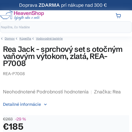
Prejsť
Doprava
ZDARMA
pri nákupe nad 300 €
na
obsah
NÁKUP
KOŠÍK
Domov
Kúpeľňa
Vodovodné batérie
Rea Jack - sprchový set s otočným
vaňovým výtokom, zlatá, REA-
P7008
REA-P7008
Priemerné
Neohodnotené
Podrobnosti hodnotenia
Značka:
Rea
hodnotenie
Detailné informácie
produktu
je
€263
–29 %
0,0
€185
z