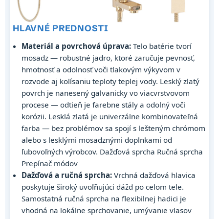
HLAVNÉ PREDNOSTI
Materiál a povrchová úprava:
Telo batérie tvorí
mosadz — robustné jadro, ktoré zaručuje pevnosť,
hmotnosť a odolnosť voči tlakovým výkyvom v
rozvode aj kolísaniu teploty teplej vody. Lesklý zlatý
povrch je nanesený galvanicky vo viacvrstvovom
procese — odtieň je farebne stály a odolný voči
korózii. Lesklá zlatá je univerzálne kombinovateľná
farba — bez problémov sa spojí s lešteným chrómom
alebo s lesklými mosadznými doplnkami od
ľubovoľných výrobcov. Dažďová sprcha Ručná sprcha
Prepínač módov
Dažďová a ručná sprcha:
Vrchná dažďová hlavica
poskytuje široký uvoľňujúci dážd po celom tele.
Samostatná ručná sprcha na flexibilnej hadici je
vhodná na lokálne sprchovanie, umývanie vlasov