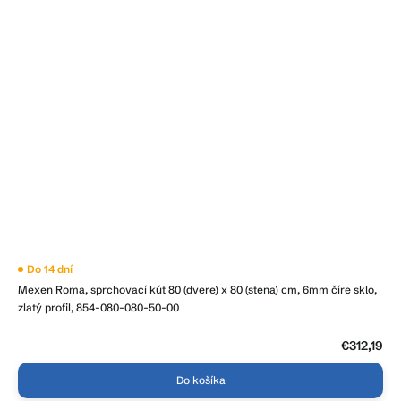
Do 14 dní
Mexen Roma, sprchovací kút 80 (dvere) x 80 (stena) cm, 6mm číre sklo,
zlatý profil, 854-080-080-50-00
€312,19
Do košíka