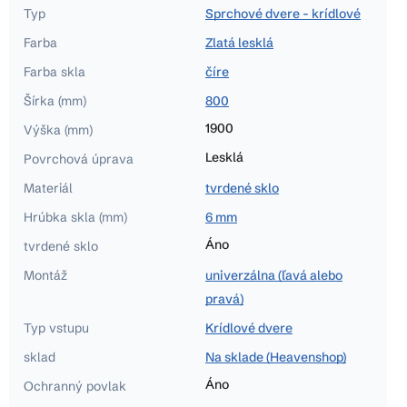
Typ
Sprchové dvere - krídlové
Farba
Zlatá lesklá
Farba skla
číre
Šírka (mm)
800
1900
Výška (mm)
Lesklá
Povrchová úprava
Materiál
tvrdené sklo
Hrúbka skla (mm)
6 mm
Áno
tvrdené sklo
Montáž
univerzálna (ľavá alebo
pravá)
Typ vstupu
Krídlové dvere
sklad
Na sklade (Heavenshop)
Áno
Ochranný povlak