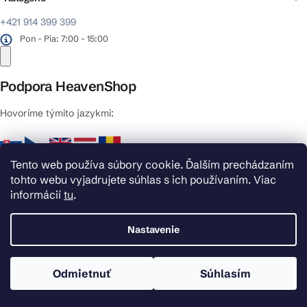
+421 914 399 399
Pon - Pia: 7:00 - 15:00
Podpora HeavenShop
Hovoríme týmito jazykmi:
Sme dostupní:
Tento web používa súbory cookie. Ďalším prechádzaním
tohto webu vyjadrujete súhlas s ich používaním. Viac
Pon – Pia: 7:00 – 15:00
informácií
tu
.
Nastavenie
Odmietnuť
Súhlasím