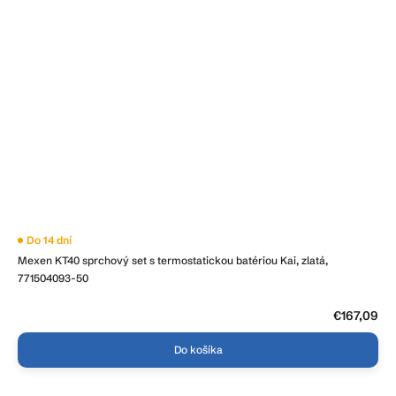
Priemerné
Do 14 dní
hodnotenie
Mexen KT40 sprchový set s termostatickou batériou Kai, zlatá,
produktu
je
771504093-50
2,7
z
5
€167,09
hviezdičiek.
Do košíka