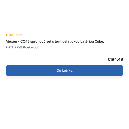
Do 14 dní
Mexen - CQ45 sprchový set s termostatickou batériou Cube,
zlatá,779104595-50
€194,49
Do košíka