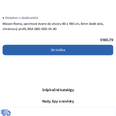
Skladom u dodávateľa
Mexen Roma, sprchové dvere do otvoru 80 x 190 cm, 6mm šedé sklo,
chrómový profil, 854-080-000-01-40
€180,79
Do košíka
Z
á
p
ä
Inšpiračné katalógy
t
i
Rady, tipy a novinky
e