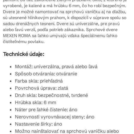
vyrobené, je kalené a má hrúbku 6 mm, čo ho robí bezpečným.
Dvere je možné namontovať na sprchovú vaničku aj na dlažbu,
sú utesnené hliníkovým prahom, k dispozícii v súprave spolu so
sadou drenážnych tesnení. Dvere sú univerzálne, pre pravú
alebo ľavú verzii, podľa potrieb zákazníka. Sprchové dvere
MEXEN ROMA sa ľahko umývajú vďaka špeciálnemu ľahko
čistiteľnému povlaku.
Technické údaje:
Montáž: univerzálna, pravá alebo ľavá
Spôsob otvárania: otváranie
Farba skla: priehľadná
Povrchová úprava: zlatá
Druh skla: bezpečnostné, tvrdené
Hrúbka skla: 6 mm
Náter pre ľahké čistenie: áno
Nerovnosti vyrovnávacej steny: áno
Nastavenie šírky: áno
Možno nainštalovať na sprchovú vaničku alebo