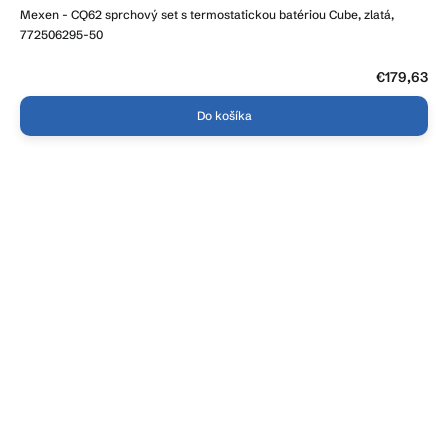
Mexen - CQ62 sprchový set s termostatickou batériou Cube, zlatá,
772506295-50
€179,63
Do košíka