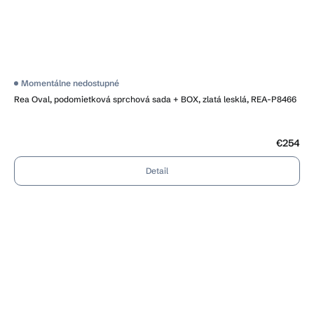
Priemerné
Momentálne nedostupné
hodnotenie
Rea Oval, podomietková sprchová sada + BOX, zlatá lesklá, REA-P8466
produktu
je
4,4
z
5
€254
hviezdičiek.
Detail