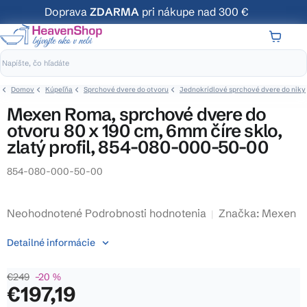
Prejsť
Doprava
ZDARMA
pri nákupe nad 300 €
na
obsah
NÁKUP
KOŠÍK
Domov
Kúpeľňa
Sprchové dvere do otvoru
Jednokrídlové sprchové dvere do niky
Mexen Roma, sprchové dvere do
otvoru 80 x 190 cm, 6mm číre sklo,
zlatý profil, 854-080-000-50-00
854-080-000-50-00
Priemerné
Neohodnotené
Podrobnosti hodnotenia
Značka:
Mexen
hodnotenie
Detailné informácie
produktu
je
€249
–20 %
0,0
€197,19
z