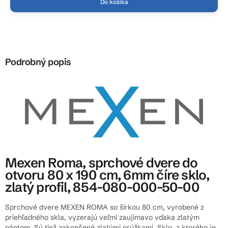
Do košíka
Podrobný popis
Mexen Roma, sprchové dvere do
otvoru 80 x 190 cm, 6mm číre sklo,
zlatý profil, 854-080-000-50-00
Sprchové dvere MEXEN ROMA so šírkou 80 cm, vyrobené z
priehľadného skla, vyzerajú veľmi zaujímavo vďaka zlatým
pántom. Sú tiež zakončené zlatými prúžkami. Sklo, z ktorého je