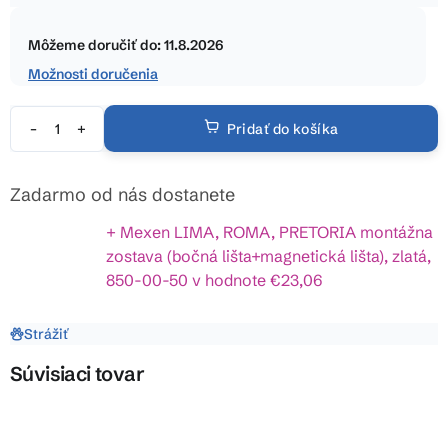
5
Jednotková
hviezdičiek.
cena:
Môžeme doručiť do:
11.8.2026
Možnosti doručenia
Pridať do košíka
Zadarmo od nás dostanete
+ Mexen LIMA, ROMA, PRETORIA montážna
zostava (bočná lišta+magnetická lišta), zlatá,
850-00-50
v hodnote €23,06
Strážiť
Súvisiaci tovar