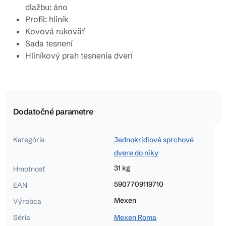
dlažbu: áno
Profil: hliník
Kovová rukoväť
Sada tesnení
Hliníkový prah tesnenia dverí
Dodatočné parametre
Kategória
Jednokrídlové sprchové
dvere do niky
31 kg
Hmotnosť
5907709119710
EAN
Mexen
Výrobca
Séria
Mexen Roma