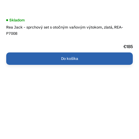
Skladom
Rea Jack - sprchový set s otočným vaňovým výtokom, zlatá, REA-
P7008
€185
Do košíka