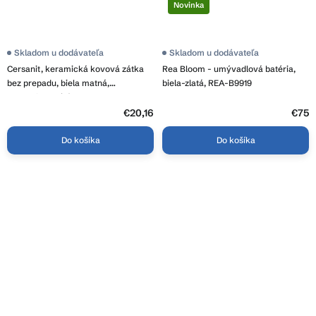
Novinka
Skladom u dodávateľa
Skladom u dodávateľa
Cersanit, keramická kovová zátka
Rea Bloom - umývadlová batéria,
bez prepadu, biela matná,
biela-zlatá, REA-B9919
neuzavierateľná, K11-2361
€20,16
€75
Do košíka
Do košíka