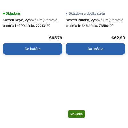
Priemerné
Skladom
Skladom u dodávateľa
hodnotenie
Mexen Royo, vysoká umývadlová
Mexen Rumba, vysoká umývadlová
produktu
je
batéria h-290, biela, 72210-20
batéria h-345, biela, 73510-20
3,8
z
5
€65,79
€62,99
hviezdičiek.
Do košíka
Do košíka
Novinka