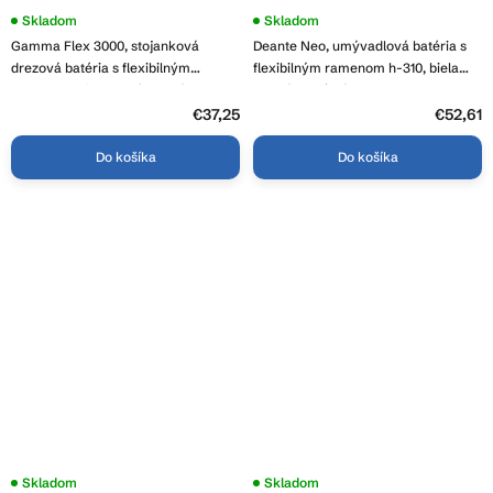
Skladom
Skladom
Gamma Flex 3000, stojanková
Deante Neo, umývadlová batéria s
drezová batéria s flexibilným
flexibilným ramenom h-310, biela
ramenom, biela-zlatá matná, GMA-
matná-oceľová, DEA-BLU_W240
BFX-3000WHGD
€37,25
€52,61
Do košíka
Do košíka
Priemerné
Skladom
Skladom