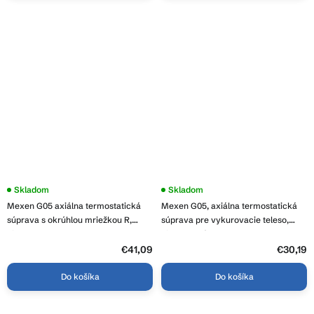
Skladom
Skladom
Mexen G05 axiálna termostatická
Mexen G05, axiálna termostatická
súprava s okrúhlou mriežkou R,
súprava pre vykurovacie teleso,
biela, W903-958-904-20
biela matná, W903-958-20
€41,09
€30,19
Do košíka
Do košíka