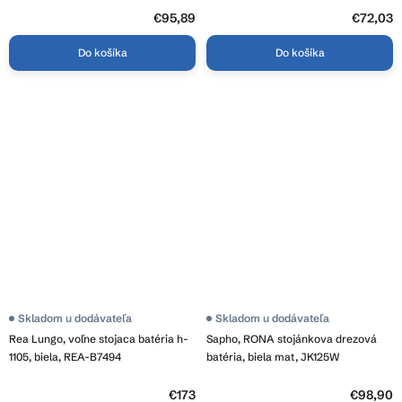
z
5
€95,89
€72,03
hviezdičiek.
Do košíka
Do košíka
Skladom u dodávateľa
Skladom u dodávateľa
Rea Lungo, voľne stojaca batéria h-
Sapho, RONA stojánkova drezová
1105, biela, REA-B7494
batéria, biela mat, JK125W
€173
€98,90