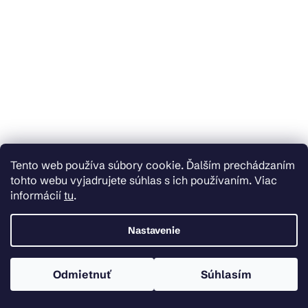
Skladom
Skladom u dodávateľa
Gamma Cado, stojanková drezová
Invena Dokos, vaňová batéria, biela-
Tento web používa súbory cookie. Ďalším prechádzaním
batéria s výsuvnou výlevkou, biela-
chrómová, INV-BW-19-002-V
tohto webu vyjadrujete súhlas s ich používaním. Viac
chrómová, GMA-BCO-WH
informácií
tu
.
€45,47
€65,90
Nastavenie
Do košíka
Do košíka
Odmietnuť
Súhlasím