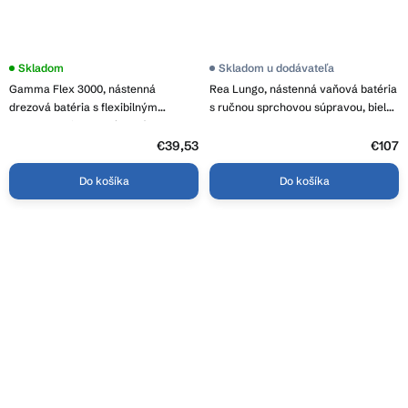
Priemerné
Skladom
Skladom u dodávateľa
hodnotenie
Gamma Flex 3000, nástenná
Rea Lungo, nástenná vaňová batéria
produktu
je
drezová batéria s flexibilným
s ručnou sprchovou súpravou, biela,
4,0
ramenom, biela-chrómová, GMA-
REA-B8030
z
BFXS-3000WH
5
€39,53
€107
hviezdičiek.
Do košíka
Do košíka