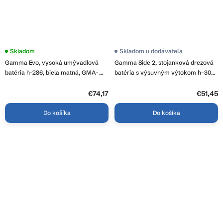
Skladom
Skladom u dodávateľa
Gamma Evo, vysoká umývadlová
Gamma Side 2, stojanková drezová
batéria h-286, biela matná, GMA-
batéria s výsuvným výtokom h-300,
BEUW-WH
biela, GMA-BSE2-WH
€74,17
€51,45
Do košíka
Do košíka