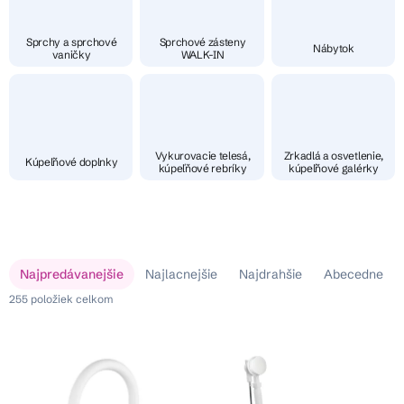
Sprchy a sprchové
Sprchové zásteny
Nábytok
vaničky
WALK-IN
Vykurovacie telesá,
Zrkadlá a osvetlenie,
Kúpeľňové doplnky
kúpeľňové rebríky
kúpeľňové galérky
V
R
Najpredávanejšie
Najlacnejšie
Najdrahšie
Abecedne
ý
a
p
255
položiek celkom
d
i
e
s
n
p
i
r
e