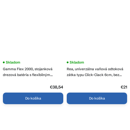
Skladom
Skladom
Gamma Flex 2000, stojanková
Rea, univerzálna vaňová odtoková
drezová batéria s flexibilným
zátka typu Click-Clack 6cm, bez
ramenom, biela-zlatá lesklá, GMA-
prepadu, biela, REA-W2017
BFX-2000WHGD
€38,54
€21
Do košíka
Do košíka