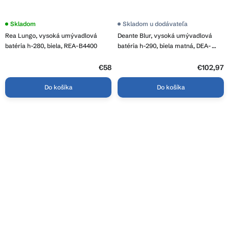
Priemerné
Skladom
Skladom u dodávateľa
hodnotenie
Rea Lungo, vysoká umývadlová
Deante Blur, vysoká umývadlová
produktu
je
batéria h-280, biela, REA-B4400
batéria h-290, biela matná, DEA-
3,8
BQL_A20K
z
5
€58
€102,97
hviezdičiek.
Do košíka
Do košíka