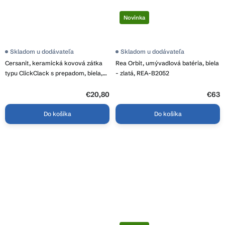
Novinka
Priemerné
Skladom u dodávateľa
Skladom u dodávateľa
hodnotenie
Cersanit, keramická kovová zátka
Rea Orbit, umývadlová batéria, biela
produktu
je
typu ClickClack s prepadom, biela,
- zlatá, REA-B2052
4,7
K99-0184
z
5
€20,80
€63
hviezdičiek.
Do košíka
Do košíka