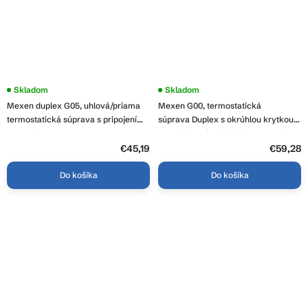
Skladom
Skladom
Mexen duplex G05, uhlová/priama
Mexen G00, termostatická
termostatická súprava s pripojením
súprava Duplex s okrúhlou krytkou,
DN50, biela, W908-958-20
uhlové/rovné pripojenie DN50, biela,
W908-900-905-20
€45,19
€59,28
Do košíka
Do košíka