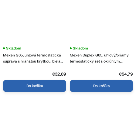
Skladom
Skladom
Mexen G05, uhlová termostatická
Mexen Duplex G05, uhlový/priamy
súprava s hranatou krytkou, biela
termostatický set s okrúhlym
matná, W901-958-909-20
krytom R, DN50, biela, W908-958-
905-20
€32,89
€54,79
Do košíka
Do košíka