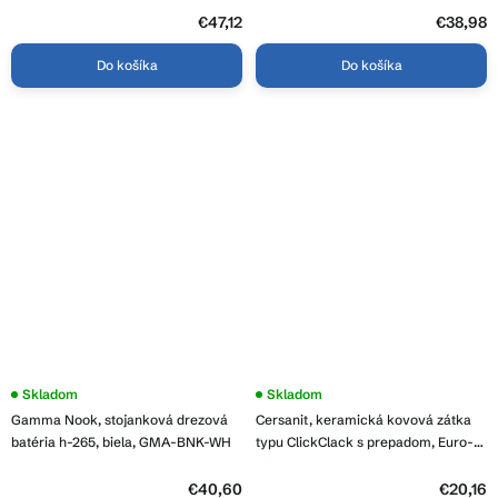
€47,12
€38,98
Do košíka
Do košíka
Skladom
Skladom
Gamma Nook, stojanková drezová
Cersanit, keramická kovová zátka
batéria h-265, biela, GMA-BNK-WH
typu ClickClack s prepadom, Euro-
Biela, K11-2377
€40,60
€20,16