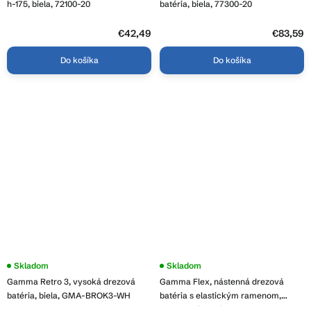
h-175, biela, 72100-20
batéria, biela, 77300-20
€42,49
€83,59
Do košíka
Do košíka
Skladom
Skladom
Gamma Retro 3, vysoká drezová
Gamma Flex, nástenná drezová
batéria, biela, GMA-BROK3-WH
batéria s elastickým ramenom,
biela-chrómová, GMA-BFXS-WH