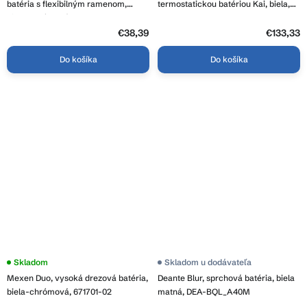
batéria s flexibilným ramenom,
termostatickou batériou Kai, biela,
biela-chrómová, 670900-02
771500591-20
€38,39
€133,33
Do košíka
Do košíka
Priemerné
Skladom
Skladom u dodávateľa
hodnotenie
Mexen Duo, vysoká drezová batéria,
Deante Blur, sprchová batéria, biela
produktu
je
biela-chrómová, 671701-02
matná, DEA-BQL_A40M
4,0