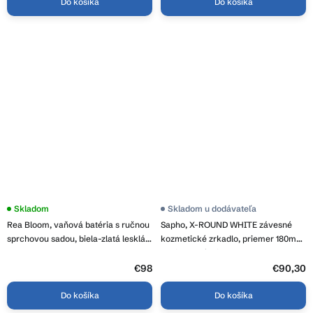
Do košíka
Do košíka
Skladom
Skladom u dodávateľa
Rea Bloom, vaňová batéria s ručnou
Sapho, X-ROUND WHITE závesné
sprchovou sadou, biela-zlatá lesklá,
kozmetické zrkadlo, priemer 180mm,
REA-B9932
obojstranné, biela, XR006W
€98
€90,30
Do košíka
Do košíka