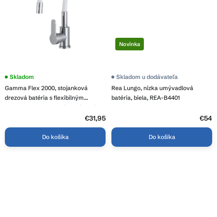
Novinka
Priemerné
Skladom
Skladom u dodávateľa
hodnotenie
Gamma Flex 2000, stojanková
Rea Lungo, nízka umývadlová
produktu
je
drezová batéria s flexibilným
batéria, biela, REA-B4401
4,3
ramenom, biela matná-chrómová,
z
GMA-BFX-2000WH
5
€31,95
€54
hviezdičiek.
Do košíka
Do košíka