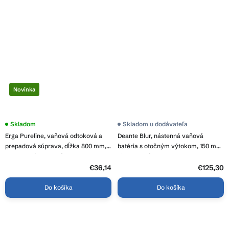
Novinka
Skladom
Skladom u dodávateľa
Erga Pureline, vaňová odtoková a
Deante Blur, nástenná vaňová
prepadová súprava, dĺžka 800 mm,
batéria s otočným výtokom, 150 mm,
bowden, biela lesklá, ERG-V08-
biela matná, DEA-BQL_A12M
PURELINE-SIPHON80-WH
€36,14
€125,30
Do košíka
Do košíka