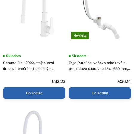
o
p
d
r
u
o
k
d
t
u
o
Novinka
k
v
t
o
Skladom
Skladom
v
Gamma Flex 2000, stojanková
Erga Pureline, vaňová odtoková a
drezová batéria s flexibilným
prepadová súprava, dĺžka 650 mm,
ramenom, biela matná, GMA-BFX-
bowden, biela lesklá, ERG-V08-
2000AWH
PURELINE-SIPHON60-WH
€32,23
€36,14
Do košíka
Do košíka