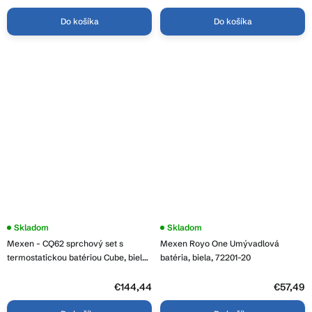
Do košíka
Do košíka
Priemerné
Skladom
Skladom
hodnotenie
Mexen - CQ62 sprchový set s
Mexen Royo One Umývadlová
produktu
je
termostatickou batériou Cube, biela,
batéria, biela, 72201-20
2,3
772506295-20
z
5
€144,44
€57,49
hviezdičiek.