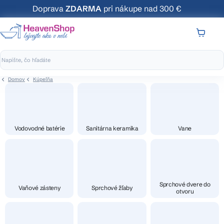
Prejsť
Doprava
ZDARMA
pri nákupe nad 300 €
na
obsah
NÁKUP
KOŠÍK
Domov
Kúpeľňa
Vodovodné batérie
Sanitárna keramika
Vane
Sprchové dvere do
Vaňové zásteny
Sprchové žľaby
otvoru