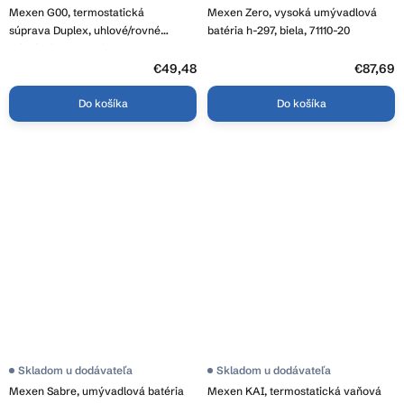
hodnotenie
Mexen G00, termostatická
Mexen Zero, vysoká umývadlová
produktu
je
súprava Duplex, uhlové/rovné
batéria h-297, biela, 71110-20
4,0
pripojenie DN50, biela, W908-900-20
z
5
€49,48
€87,69
hviezdičiek.
Do košíka
Do košíka
Skladom u dodávateľa
Skladom u dodávateľa
Mexen Sabre, umývadlová batéria
Mexen KAI, termostatická vaňová