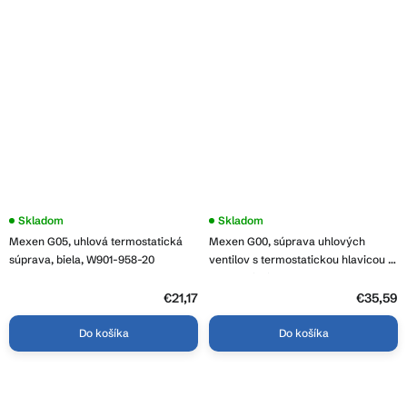
Skladom
Skladom
Mexen G05, uhlová termostatická
Mexen G00, súprava uhlových
súprava, biela, W901-958-20
ventilov s termostatickou hlavicou a
krytkami, biela, W901-900-904-20
€21,17
€35,59
Do košíka
Do košíka