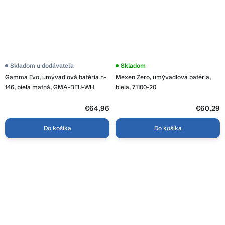
Skladom u dodávateľa
Priemerné
Skladom
hodnotenie
Gamma Evo, umývadlová batéria h-
Mexen Zero, umývadlová batéria,
produktu
je
146, biela matná, GMA-BEU-WH
biela, 71100-20
5,0
z
€64,96
5
€60,29
hviezdičiek.
Do košíka
Do košíka