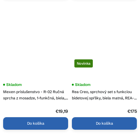
Novinka
Skladom
Skladom
Mexen príslušenstvo - R-02 Ručná
Rea Creo, sprchový set s funkciou
sprcha z mosadze, 1-funkčná, biela,
bidetovej spŕšky, biela matná, REA-
79500-20
P0359
€19,19
€175
Do košíka
Do košíka