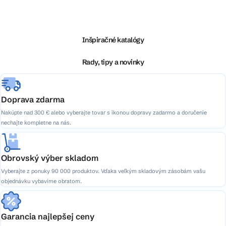
Z
á
p
ä
Inšpiračné katalógy
t
i
Rady, tipy a novinky
e
Doprava zdarma
Nakúpte nad 300 € alebo vyberajte tovar s ikonou dopravy zadarmo a doručenie
nechajte kompletne na nás.
Obrovský výber skladom
Vyberajte z ponuky 90 000 produktov. Vďaka veľkým skladovým zásobám vašu
objednávku vybavíme obratom.
Garancia najlepšej ceny