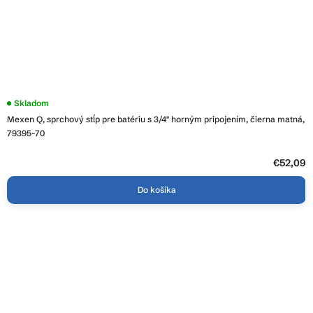
Skladom
Mexen Q, sprchový stĺp pre batériu s 3/4" horným pripojením, čierna matná,
79395-70
€52,09
Do košíka