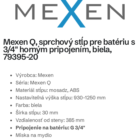
Mexen Q, sprchový stĺp pre batériu s
3/4" horným pripojením, biela,
79395-20
Výrobca: Mexen
Séria: Mexen Q
Materiál stĺpu: mosadz, ABS
Nastaviteľná výška stĺpu: 930-1250 mm
Farba: biela
Šírka stĺpu: 30 mm
Vzdialenosť od steny: 385 mm
Pripojenie na batériu: G 3/4"
Miska na mydlo