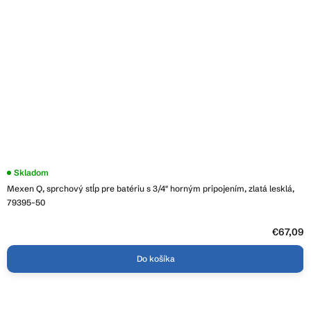
Skladom
Mexen Q, sprchový stĺp pre batériu s 3/4" horným pripojením, zlatá lesklá,
79395-50
€67,09
Do košíka