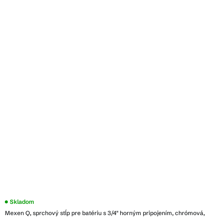
Skladom
Mexen Q, sprchový stĺp pre batériu s 3/4" horným pripojením, chrómová,