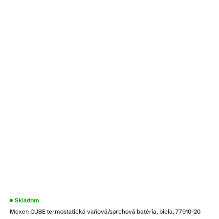
Priemerné
Skladom
hodnotenie
Mexen CUBE termostatická vaňová/sprchová batéria, biela, 77910-20
produktu