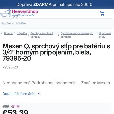
Prejsť
Doprava
ZDARMA
pri nákupe nad 300 €
na
obsah
NÁKUP
KOŠÍK
Domov
Kúpeľňa
Sprchy a sprchové
Sprchové sety a doplnky k
Sprchové
vaničky
sprchám
stĺpy
Mexen Q, sprchový stĺp pre batériu s
3/4" horným pripojením, biela,
79395-20
79395-20
Priemerné
Neohodnotené
Podrobnosti hodnotenia
Značka:
Mexen
hodnotenie
Detailné informácie
produktu
je
€68
–21 %
0,0
€53,39
z