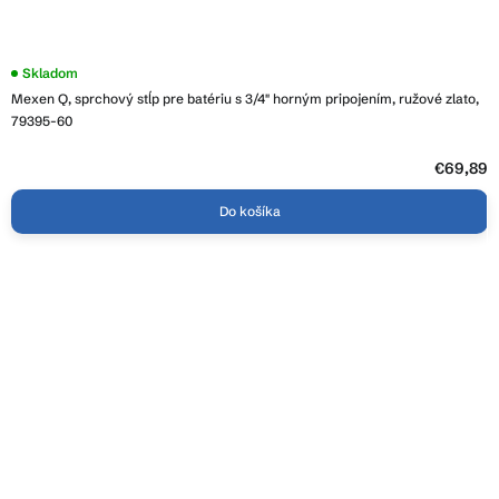
Skladom
Mexen Q, sprchový stĺp pre batériu s 3/4" horným pripojením, ružové zlato,
79395-60
€69,89
Do košíka