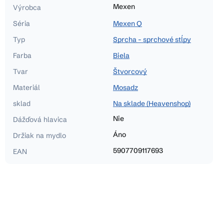
Mexen
Výrobca
Séria
Mexen Q
Typ
Sprcha - sprchové stĺpy
Farba
Biela
Tvar
Štvorcový
Materiál
Mosadz
sklad
Na sklade (Heavenshop)
Nie
Dážďová hlavica
Áno
Držiak na mydlo
5907709117693
EAN