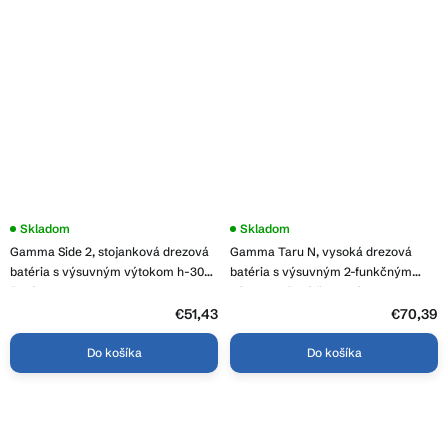
Skladom
Skladom
Gamma Side 2, stojanková drezová
Gamma Taru N, vysoká drezová
batéria s výsuvným výtokom h-300,
batéria s výsuvným 2-funkčným
šedá, GMA-BSE2-GPG
výtokom, šedá škvrnitá, GMA-BTN-
G
€51,43
€70,39
Do košíka
Do košíka