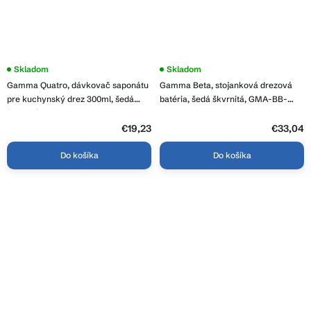
Skladom
Skladom
Gamma Quatro, dávkovač saponátu
Gamma Beta, stojanková drezová
pre kuchynský drez 300ml, šedá
batéria, šedá škvrnitá, GMA-BB-
škvrnitá, GMA-DOK-G
GPG
€19,23
€33,04
Do košíka
Do košíka