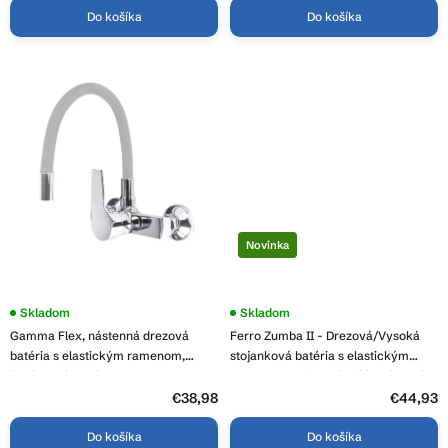
Do košíka
Do košíka
Novinka
Skladom
Skladom
Gamma Flex, nástenná drezová
Ferro Zumba II - Drezová/Vysoká
batéria s elastickým ramenom,
stojanková batéria s elastickým
šedá-chrómová, GMA-BFXS-G
ramenom, Striebrošedá/chrómová,
BZA42S
€38,98
€44,93
Do košíka
Do košíka