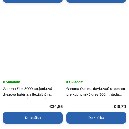
Skladom
Skladom
Gamma Flex 3000, stojanková
Gamma Quatro, dávkovač saponátu
drezová batéria s flexibilným
pre kuchynský drez 300ml, šedá,
ramenom, šedá-chrómová, GMA-
GMA-DOK-GPG
BFX-3000G
€34,65
€16,79
Do košíka
Do košíka