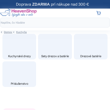
Prejsť
Doprava
ZDARMA
pri nákupe nad 300 €
na
obsah
NÁKUP
KOŠÍK
Domov
Kuchyňa
Kuchynské drezy
Sety drezov a batérie
Drezové batérie
Príslušenstvo
V