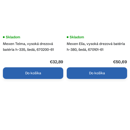
Priemerné
Skladom
Skladom
hodnotenie
Mexen Telma, vysoká drezová
Mexen Elia, vysoká drezová batéria
produktu
je
batéria h-335, šedá, 670200-61
h-380, šedá, 670101-61
3,8
z
5
€32,89
€50,69
hviezdičiek.
Do košíka
Do košíka