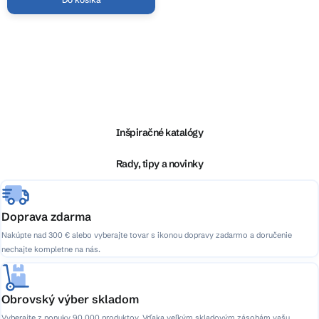
O
v
l
Z
á
á
d
p
a
ä
Inšpiračné katalógy
c
t
i
i
Rady, tipy a novinky
e
e
p
r
v
Doprava zdarma
k
Nakúpte nad 300 € alebo vyberajte tovar s ikonou dopravy zadarmo a doručenie
y
nechajte kompletne na nás.
v
ý
p
Obrovský výber skladom
i
Vyberajte z ponuky 90 000 produktov. Vďaka veľkým skladovým zásobám vašu