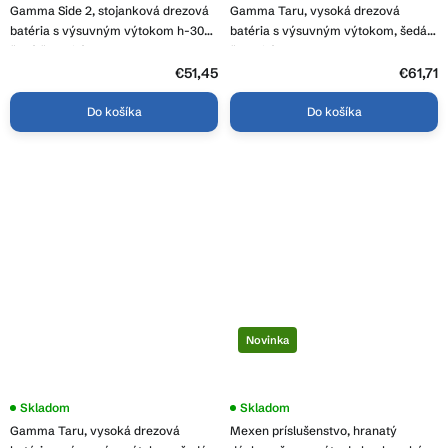
Gamma Side 2, stojanková drezová
Gamma Taru, vysoká drezová
batéria s výsuvným výtokom h-300,
batéria s výsuvným výtokom, šedá
šedá škvrnitá, GMA-BSE2-G
škvrnitá, GMA-BT-G
€51,45
€61,71
Do košíka
Do košíka
Novinka
Skladom
Skladom
Gamma Taru, vysoká drezová
Mexen príslušenstvo, hranatý