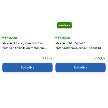
Novinka
Priemerné
Skladom
Priemerné
Skladom
hodnotenie
hodnotenie
Mexen FLEX, vysoká drezová
Mexen RITA - Vysoká
produktu
produktu
je
je
batéria s flexibilným ramenom,
batéria/drezová, šedá, 670300-61
2,5
4,7
šedá-chrómová, 670900-06
z
z
5
€38,39
5
€52,09
hviezdičiek.
hviezdičiek.
Do košíka
Do košíka