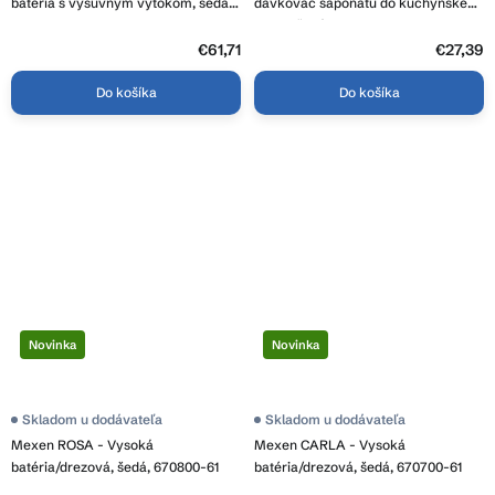
batéria s výsuvným výtokom, šedá,
dávkovač saponátu do kuchynského
GMA-BT-GPG
drezu, šedá, 6605320-61
€61,71
€27,39
Do košíka
Do košíka
Novinka
Novinka
Priemerné
Skladom u dodávateľa
Skladom u dodávateľa
hodnotenie
Mexen ROSA - Vysoká
Mexen CARLA - Vysoká
produktu
je
batéria/drezová, šedá, 670800-61
batéria/drezová, šedá, 670700-61
4,1