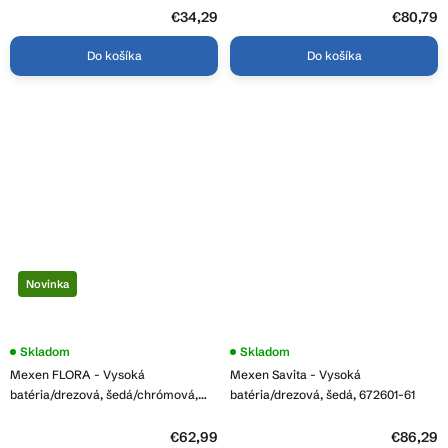
z
5
€34,29
€80,79
hviezdičiek.
Do košíka
Do košíka
Novinka
Skladom
Skladom
Mexen FLORA - Vysoká
Mexen Savita - Vysoká
batéria/drezová, šedá/chrómová,
batéria/drezová, šedá, 672601-61
670401-06
€62,99
€86,29