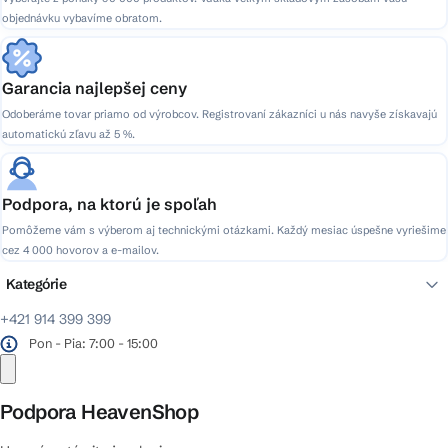
s
objednávku vybavíme obratom.
u
Garancia najlepšej ceny
Odoberáme tovar priamo od výrobcov. Registrovaní zákazníci u nás navyše získavajú
automatickú zľavu až 5 %.
Podpora, na ktorú je spoľah
Pomôžeme vám s výberom aj technickými otázkami. Každý mesiac úspešne vyriešime
cez 4 000 hovorov a e-mailov.
Kategórie
+421 914 399 399
Pon - Pia: 7:00 - 15:00
Podpora HeavenShop