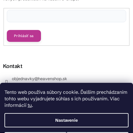
Vložením e-mailu súhlasíte s
podmienkami ochrany osobných údajov
Prihlásiť sa
Kontakt
objednavky
@
heavenshop.sk
+421 914 399 399
Tento web používa súbory cookie. Ďalším prechádzaním
_Info objednávky : +421 914 399 399 Pracovné dni od
tohto webu vyjadrujete súhlas s ich používaním. Viac
8.00 hod. do 12.00 . REKLAMÁCIE : +421 914 399 399
informácií
tu
.
HeavenShop.sk
HeavenShop.sk
Nastavenie