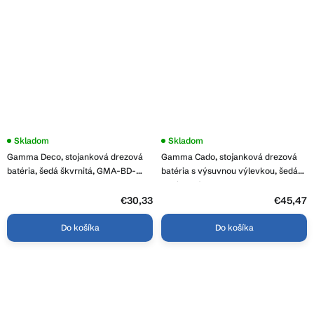
Skladom
Skladom
Gamma Deco, stojanková drezová
Gamma Cado, stojanková drezová
batéria, šedá škvrnitá, GMA-BD-
batéria s výsuvnou výlevkou, šedá-
GPG
chrómová, GMA-BCO-G
€30,33
€45,47
Do košíka
Do košíka