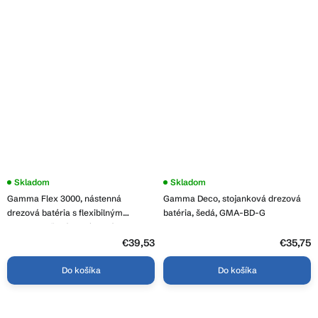
Priemerné
Skladom
Skladom
hodnotenie
Gamma Flex 3000, nástenná
Gamma Deco, stojanková drezová
produktu
je
drezová batéria s flexibilným
batéria, šedá, GMA-BD-G
3,6
ramenom, šedá-chrómová, GMA-
z
BFXS-3000G
5
€39,53
€35,75
hviezdičiek.
Do košíka
Do košíka