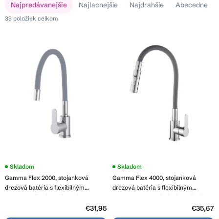
R
Najpredávanejšie
Najlacnejšie
Najdrahšie
Abecedne
ý
a
p
33
položiek celkom
d
i
e
s
n
p
i
r
e
o
p
d
r
u
o
k
d
t
u
o
k
v
t
o
Skladom
Skladom
v
Gamma Flex 2000, stojanková
Gamma Flex 4000, stojanková
drezová batéria s flexibilným
drezová batéria s flexibilným
ramenom, šedá-chrómová, GMA-
ramenom, 2-funkčný výtok, šedá-
BFX-2000G
chróm, GMA-BFX-4000G
€31,95
€35,67