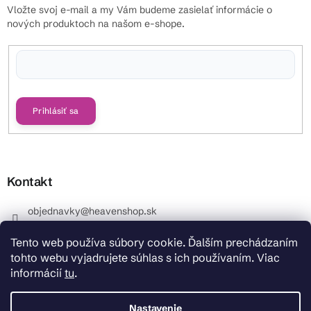
Vložte svoj e-mail a my Vám budeme zasielať informácie o
nových produktoch na našom e-shope.
Vložením e-mailu súhlasíte s
podmienkami ochrany osobných údajov
Prihlásiť sa
Kontakt
objednavky
@
heavenshop.sk
+421 914 399 399
Tento web používa súbory cookie. Ďalším prechádzaním
_Info objednávky : +421 914 399 399 Pracovné dni od
tohto webu vyjadrujete súhlas s ich používaním. Viac
8.00 hod. do 12.00 . REKLAMÁCIE : +421 914 399 399
informácií
tu
.
HeavenShop.sk
HeavenShop.sk
Nastavenie