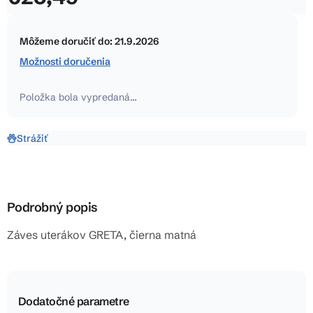
hviezdičiek.
Jednotková
cena:
Môžeme doručiť do:
21.9.2026
Možnosti doručenia
Položka bola vypredaná…
Strážiť
Podrobný popis
Záves uterákov GRETA, čierna matná
Dodatočné parametre