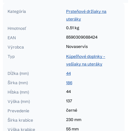
Kategória
Prsteňové držiaky na
uteráky
0.51 kg
Hmotnosť
8590309088424
EAN
Novaservis
Výrobca
Typ
Kúpeľňové doplnky -
vešiaky na uteráky
Dĺžka (mm)
44
Šírka (mm)
186
44
Hĺbka (mm)
137
Výška (mm)
černé
Prevedenie
230 mm
Šírka krabice
55 mm
Výška krabice