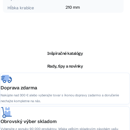
210 mm
Hĺbka krabice
Z
á
p
ä
Inšpiračné katalógy
t
i
Rady, tipy a novinky
e
Doprava zdarma
Nakúpte nad 300 € alebo vyberajte tovar s ikonou dopravy zadarmo a doručenie
nechajte kompletne na nás.
Obrovský výber skladom
Vyberajte z ponuky 90 000 produktov. Vďaka veľkým skladovým zásobám vašu