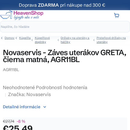
Prejsť
Doprava
ZDARMA
pri nákupe nad 300 €
na
obsah
NÁKUP
KOŠÍK
Domov
Kúpeľňa
Kúpeľňové
Držiaky na uteráky a
Prsteňové držiaky na
doplnky
háčiky
uteráky
Novaservis - Záves uterákov GRETA,
čierna matná, AGR11BL
AGR11BL
Priemerné
Neohodnotené
Podrobnosti hodnotenia
hodnotenie
Značka:
Novaservis
produktu
Detailné informácie
je
0,0
€27,74
–8 %
z
€25,49
5