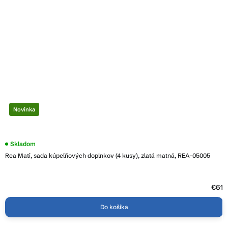
Novinka
Skladom
Rea Mati, sada kúpeľňových doplnkov (4 kusy), zlatá matná, REA-05005
€61
Do košíka