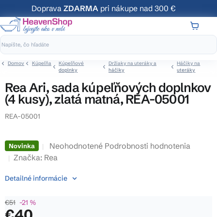
Prejsť
Doprava
ZDARMA
pri nákupe nad 300 €
na
obsah
NÁKUP
KOŠÍK
Domov
Kúpeľňa
Kúpeľňové
Držiaky na uteráky a
Háčiky na
doplnky
háčiky
uteráky
Rea Ari, sada kúpeľňových doplnkov
(4 kusy), zlatá matná, REA-05001
REA-05001
Priemerné
Neohodnotené
Podrobnosti hodnotenia
Novinka
hodnotenie
Značka:
Rea
produktu
Detailné informácie
je
0,0
€51
–21 %
z
€40
5