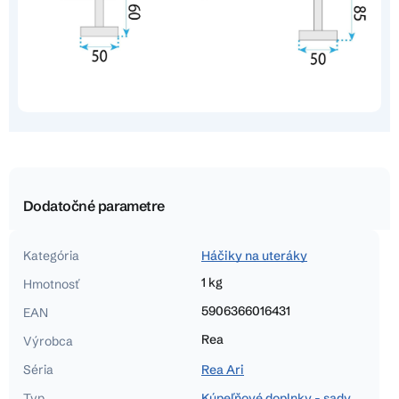
Dodatočné parametre
Kategória
Háčiky na uteráky
1 kg
Hmotnosť
5906366016431
EAN
Rea
Výrobca
Séria
Rea Ari
Typ
Kúpeľňové doplnky - sady