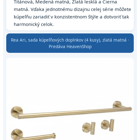
Titánová, Medená matná, Zlatá lesklá a Čierna
matná. Vďaka jednotnému dizajnu celej série môžete
kúpeľňu zariadiť v konzistentnom štýle a dotvoriť tak
harmonický celok.
Rea Ari, sada kúpeľňových doplnkov (4 kusy), zlatá matná ·
Predáva HeavenShop