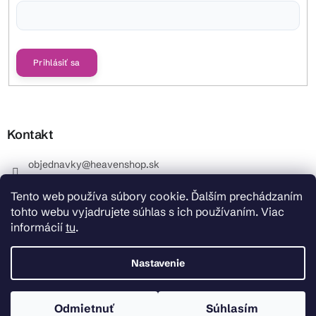
Vložením e-mailu súhlasíte s
podmienkami ochrany osobných údajov
Prihlásiť sa
Kontakt
objednavky
@
heavenshop.sk
+421 914 399 399
Tento web používa súbory cookie. Ďalším prechádzaním
_Info objednávky : +421 914 399 399 Pracovné dni od
tohto webu vyjadrujete súhlas s ich používaním. Viac
8.00 hod. do 12.00 . REKLAMÁCIE : +421 914 399 399
informácií
tu
.
HeavenShop.sk
HeavenShop.sk
Nastavenie
Odmietnuť
Súhlasím
Copyright 2026
Heavenshop
. Všetky práva vyhradené.