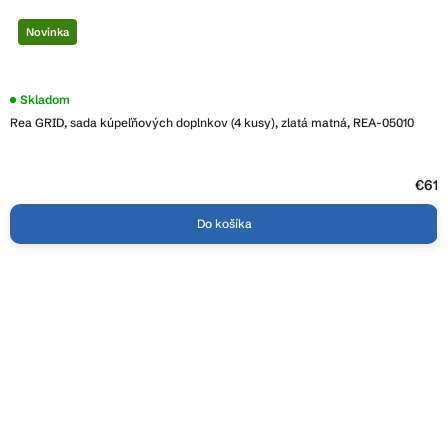
Novinka
Skladom
Rea GRID, sada kúpeľňových doplnkov (4 kusy), zlatá matná, REA-05010
€61
Do košíka