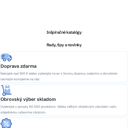
Z
á
p
ä
Inšpiračné katalógy
t
i
Rady, tipy a novinky
e
Doprava zdarma
Nakúpte nad 300 € alebo vyberajte tovar s ikonou dopravy zadarmo a doručenie
nechajte kompletne na nás.
Obrovský výber skladom
Vyberajte z ponuky 90 000 produktov. Vďaka veľkým skladovým zásobám vašu
objednávku vybavíme obratom.