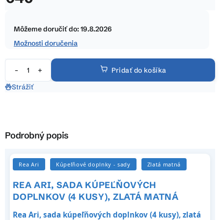
hviezdičiek.
Jednotková
cena:
Môžeme doručiť do:
19.8.2026
Možnosti doručenia
Pridať do košíka
Strážiť
Podrobný popis
Rea Ari
Kúpeľňové doplnky - sady
Zlatá matná
REA ARI, SADA KÚPEĽŇOVÝCH
DOPLNKOV (4 KUSY), ZLATÁ MATNÁ
Rea Ari, sada kúpeľňových doplnkov (4 kusy), zlatá