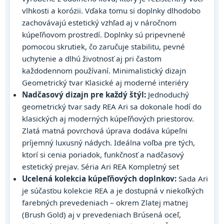
vlhkosti a korózii. Vďaka tomu si doplnky dlhodobo
zachovávajú estetický vzhľad aj v náročnom
kúpeľňovom prostredí. Doplnky sú pripevnené
pomocou skrutiek, čo zaručuje stabilitu, pevné
uchytenie a dlhú životnosť aj pri častom
každodennom používaní. Minimalistický dizajn
Geometrický tvar Klasické aj moderné interiéry
Nadčasový dizajn pre každý štýl:
Jednoduchý
geometrický tvar sady REA Ari sa dokonale hodí do
klasických aj moderných kúpeľňových priestorov.
Zlatá matná povrchová úprava dodáva kúpeľni
príjemný luxusný nádych. Ideálna voľba pre tých,
ktorí si cenia poriadok, funkčnosť a nadčasový
estetický prejav. Séria Ari REA Kompletný set
Ucelená kolekcia kúpeľňových doplnkov:
Sada Ari
je súčasťou kolekcie REA a je dostupná v niekoľkých
farebných prevedeniach – okrem Zlatej matnej
(Brush Gold) aj v prevedeniach Brúsená oceľ,