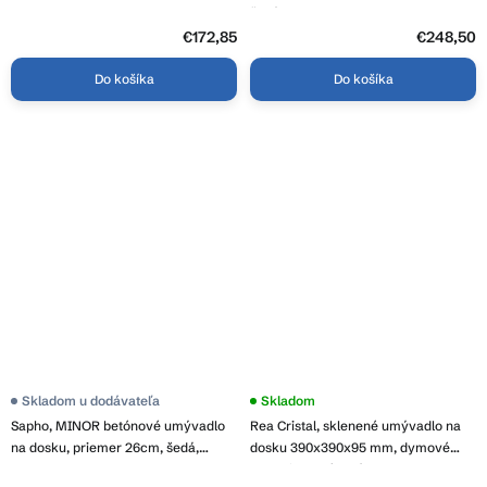
VGP1510T
šedá, FG317
€172,85
€248,50
Do košíka
Do košíka
Skladom u dodávateľa
Skladom
Sapho, MINOR betónové umývadlo
Rea Cristal, sklenené umývadlo na
na dosku, priemer 26cm, šedá,
dosku 390x390x95 mm, dymové
MR26017
sklo-nikel brúsený, REA-U8880