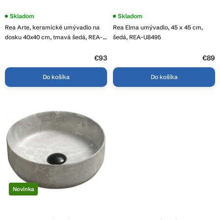
t
o
Skladom
Skladom
v
Rea Arte, keramické umývadlo na
Rea Elma umývadlo, 45 x 45 cm,
dosku 40x40 cm, tmavá šedá, REA-
šedá, REA-U8495
U8002
€93
€89
Do košíka
Do košíka
Novinka