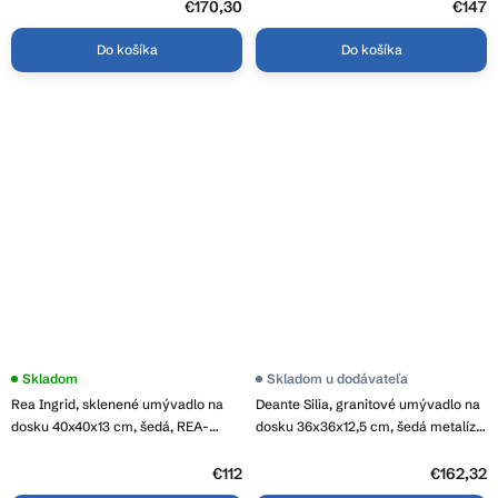
€170,30
€147
Do košíka
Do košíka
Skladom
Skladom u dodávateľa
Rea Ingrid, sklenené umývadlo na
Deante Silia, granitové umývadlo na
dosku 40x40x13 cm, šedá, REA-
dosku 36x36x12,5 cm, šedá metalíza,
U0279
DEA-CQS_SU4S
€112
€162,32