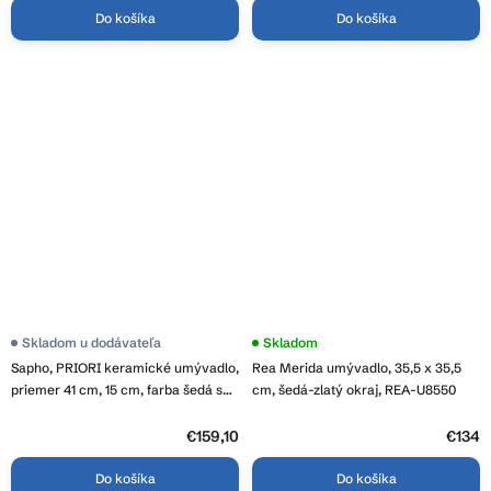
Do košíka
Do košíka
Priemerné
Skladom u dodávateľa
Skladom
hodnotenie
Sapho, PRIORI keramické umývadlo,
Rea Merida umývadlo, 35,5 x 35,5
produktu
je
priemer 41 cm, 15 cm, farba šedá so
cm, šedá-zlatý okraj, REA-U8550
2,3
vzorom, PI024
z
5
€159,10
€134
hviezdičiek.
Do košíka
Do košíka