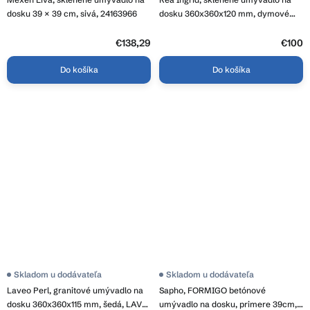
dosku 39 × 39 cm, sivá, 24163966
dosku 360x360x120 mm, dymové
sklo, REA-U8524
€138,29
€100
Do košíka
Do košíka
Skladom u dodávateľa
Skladom u dodávateľa
Laveo Perl, granitové umývadlo na
Sapho, FORMIGO betónové
dosku 360x360x115 mm, šedá, LAV-
umývadlo na dosku, primere 39cm,