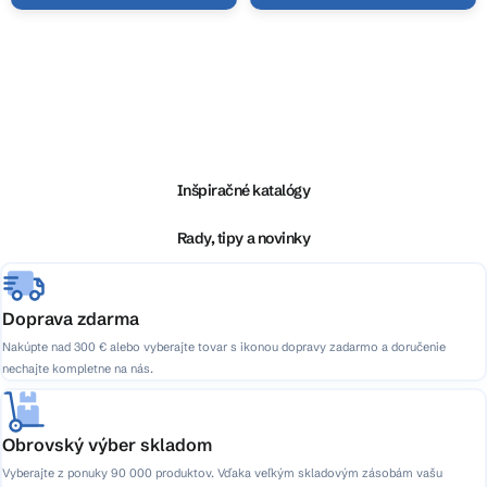
O
v
l
Z
á
á
d
p
a
ä
Inšpiračné katalógy
c
t
i
i
Rady, tipy a novinky
e
e
p
r
v
Doprava zdarma
k
Nakúpte nad 300 € alebo vyberajte tovar s ikonou dopravy zadarmo a doručenie
y
nechajte kompletne na nás.
v
ý
p
Obrovský výber skladom
i
Vyberajte z ponuky 90 000 produktov. Vďaka veľkým skladovým zásobám vašu
s