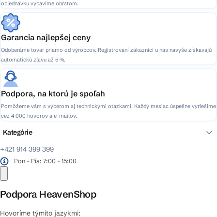
objednávku vybavíme obratom.
u
Garancia najlepšej ceny
Odoberáme tovar priamo od výrobcov. Registrovaní zákazníci u nás navyše získavajú
automatickú zľavu až 5 %.
Podpora, na ktorú je spoľah
Pomôžeme vám s výberom aj technickými otázkami. Každý mesiac úspešne vyriešime
cez 4 000 hovorov a e-mailov.
Kategórie
+421 914 399 399
Pon - Pia: 7:00 - 15:00
Podpora HeavenShop
Hovoríme týmito jazykmi: