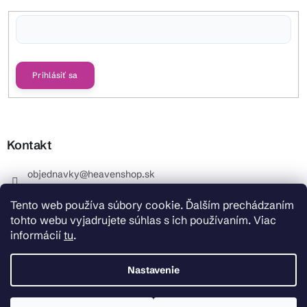
Vložením e-mailu súhlasíte s
podmienkami ochrany osobných údajov
Prihlásiť sa
Kontakt
objednavky
@
heavenshop.sk
+421 914 399 399
Tento web používa súbory cookie. Ďalším prechádzaním
_Info objednávky : +421 914 399 399 Pracovné dni od
tohto webu vyjadrujete súhlas s ich používaním. Viac
8.00 hod. do 12.00 . REKLAMÁCIE : +421 914 399 399
informácií
tu
.
HeavenShop.sk
HeavenShop.sk
Nastavenie