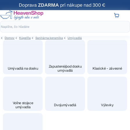
Prejsť
Doprava
ZDARMA
pri nákupe nad 300 €
na
obsah
NÁKUP
KOŠÍK
Domov
Kúpeľňa
Sanitárna keramika
Umývadlá
Zapustené/pod dosku
Umývadlá na dosku
Klasické - závesné
umývadlá
Voľne stojace
Dvojumývadlá
Výlevky
umývadla