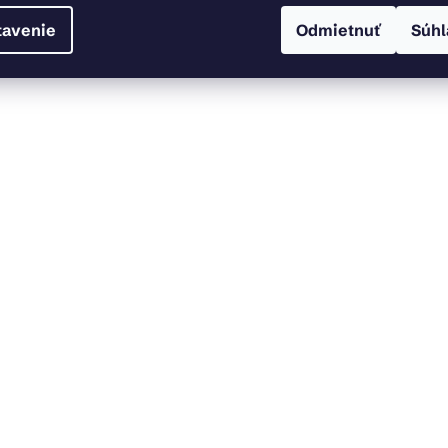
tavenie
Odmietnuť
Súhl