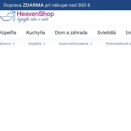
Prejsť
Doprava
ZDARMA
pri nákupe nad 300 €
na
obsah
Kúpeľňa
Kuchyňa
Dom a záhrada
Svietidlá
In
Domov
Kúpeľňa
Vodovodné batérie
Podomietkové se