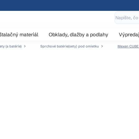
štalačný materiál
Obklady, dlažby a podlahy
Výpreda
ty (a batérie)
Sprchové batérie(sety) pod omietku
Mexen CUBE -