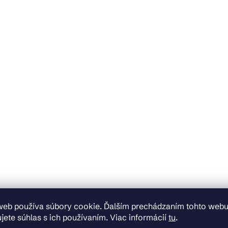
web používa súbory cookie. Ďalším prechádzaním tohto web
jete súhlas s ich používaním. Viac informácií
tu
.