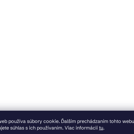
web používa súbory cookie. Ďalším prechádzaním tohto web
jete súhlas s ich používaním. Viac informácií
tu
.