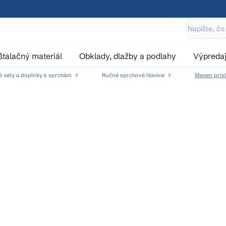
štalačný materiál
Obklady, dlažby a podlahy
Výpreda
 sety a doplnky k sprchám
Ručné sprchové hlavice
Mexen prísl