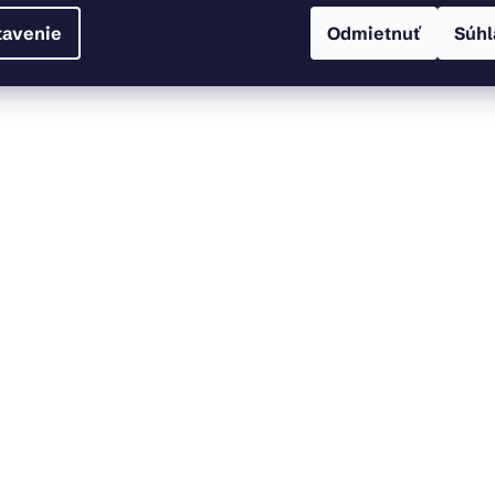
tavenie
Odmietnuť
Súhl