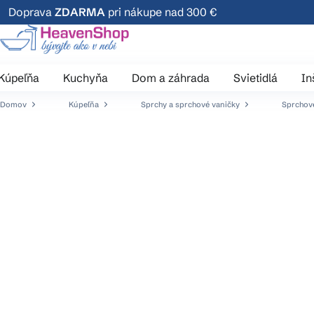
Prejsť
Doprava
ZDARMA
pri nákupe nad 300 €
na
obsah
Kúpeľňa
Kuchyňa
Dom a záhrada
Svietidlá
In
Domov
Kúpeľňa
Sprchy a sprchové vaničky
Sprchové