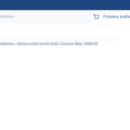
Prázdny košík
NÁKUPNÝ
KOŠÍK
j
ušenstvo - hlavica ručnej sprchy R-62, 1-funkcia, Biela, 79562-20