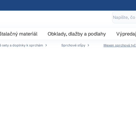
štalačný materiál
Obklady, dlažby a podlahy
Výpreda
 sety a doplnky k sprchám
Sprchové stĺpy
Mexen sprchová tyč 