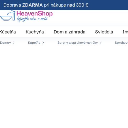
Prejsť
Doprava
ZDARMA
pri nákupe nad 300 €
na
obsah
Kúpeľňa
Kuchyňa
Dom a záhrada
Svietidlá
In
Domov
Kúpeľňa
Sprchy a sprchové vaničky
Sprchové