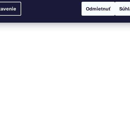
tavenie
Odmietnuť
Súhl