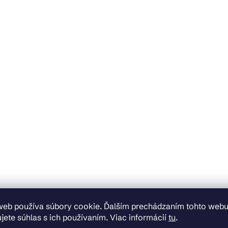
web používa súbory cookie. Ďalším prechádzaním tohto web
jete súhlas s ich používaním. Viac informácií
tu
.