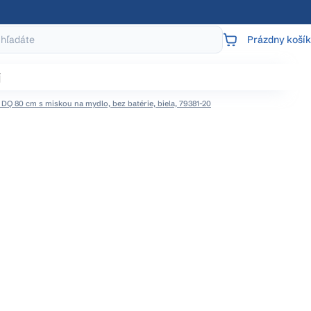
Prázdny košík
NÁKUPNÝ
KOŠÍK
j
DQ 80 cm s miskou na mydlo, bez batérie, biela, 79381-20